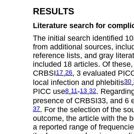
RESULTS
Literature search for compli
The initial search identified 
from additional sources, incl
reference lists, and gray liter
included 18 articles. Of these
17
26
CRBSI
,
, 3 evaluated PIC
30
local infection and phlebitis
,
8
11
13
32
PICC use
,
-
,
. Regarding
presence of CRBSI33, and 6 e
37
. For the selection of the s
outcome, the article with the 
a reported range of frequenci