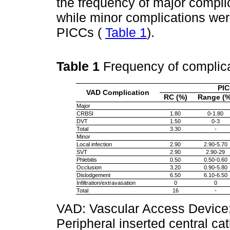
the frequency of major complic
while minor complications we
PICCs (
Table 1
).
Table 1
Frequency of compli
PI
VAD Complication
RC (%)
Range (%
Major
CRBSI
1.80
0-1.80
DVT
1.50
0-3
Total
3.30
-
Minor
Local infection
2.90
2.90-5.70
SVT
2.90
2.90-29
Phlebitis
0.50
0.50-0.60
Occlusion
3.20
0.90-5.80
Dislodgement
6.50
6.10-6.50
Infiltration/extravasation
0
0
Total
16
-
VAD: Vascular Access Device
Peripheral inserted central ca