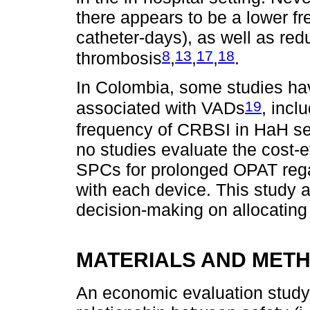
there appears to be a lower f
catheter-days), as well as red
8
13
17
18
thrombosis
,
,
,
.
In Colombia, some studies ha
19
associated with VADs
, incl
frequency of CRBSI in HaH s
no studies evaluate the cost-
SPCs for prolonged OPAT rega
with each device. This study 
decision-making on allocating
MATERIALS AND MET
An economic evaluation study