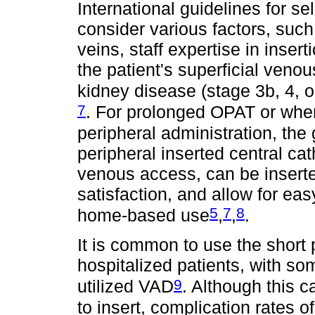
International guidelines for s
consider various factors, such
veins, staff expertise in inser
the patient's superficial veno
kidney disease (stage 3b, 4, o
7
. For prolonged OPAT or when 
peripheral administration, th
peripheral inserted central ca
venous access, can be inserte
satisfaction, and allow for ea
5
7
8
home-based use
,
,
.
It is common to use the short 
hospitalized patients, with som
9
utilized VAD
. Although this c
to insert, complication rates 