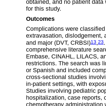
obtained, and no patient data
for this study.
Outcomes
Complications were classified 
extravasation, dislodgement, 
13
23
and major (DVT, CRBSI)
,
comprehensive literature sea
Embase, CINAHL, LILACS, an
restrictions. The search was l
or Spanish and included compa
cross-sectional studies involv
in-patient settings, with exp
Studies involving pediatric pop
hospitalization, case reports,
chemotherapy administration w