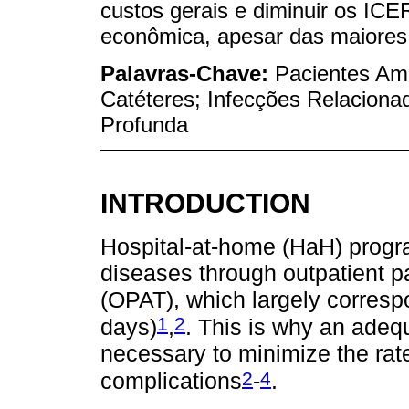
custos gerais e diminuir os IC
econômica, apesar das maiores 
Palavras-Chave:
Pacientes Amb
Catéteres; Infecções Relaciona
Profunda
INTRODUCTION
Hospital-at-home (HaH) progra
diseases through outpatient pa
(OPAT), which largely corres
1
2
days)
,
. This is why an adeq
necessary to minimize the rat
2
4
complications
-
.