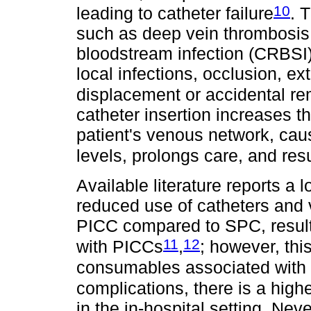
10
leading to catheter failure
. 
such as deep vein thrombosis
bloodstream infection (CRBSI),
local infections, occlusion, ext
displacement or accidental r
catheter insertion increases the
patient's venous network, caus
levels, prolongs care, and resu
Available literature reports a 
reduced use of catheters and 
PICC compared to SPC, resultin
11
12
with PICCs
,
; however, this
consumables associated with
complications, there is a hig
in the in-hospital setting. Neve