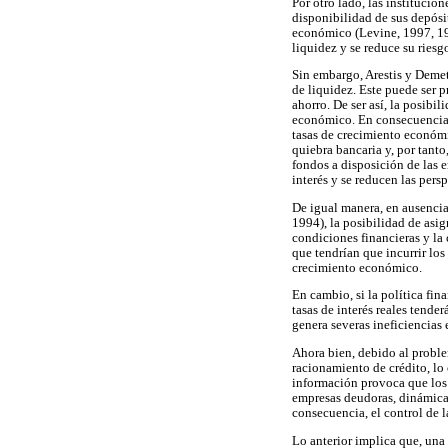
Por otro lado, las institucio
disponibilidad de sus depósit
económico (Levine, 1997, 199
liquidez y se reduce su ries
Sin embargo, Arestis y Demet
de liquidez. Este puede ser 
ahorro. De ser así, la posibi
económico. En consecuencia, 
tasas de crecimiento económi
quiebra bancaria y, por tanto
fondos a disposición de las e
interés y se reducen las per
De igual manera, en ausencia 
1994), la posibilidad de asig
condiciones financieras y la 
que tendrían que incurrir los 
crecimiento económico.
En cambio, si la política fin
tasas de interés reales tende
genera severas ineficiencias
Ahora bien, debido al proble
racionamiento de crédito, lo 
información provoca que los 
empresas deudoras, dinámica 
consecuencia, el control de l
Lo anterior implica que, una 