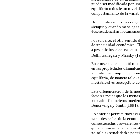
puede ser modificada por un
equilibrio o desde un nivel d
comportamiento de la variabl
De acuerdo con lo anterior, 
siempre y cuando no se gener
desencadenarían mecanismos d
Por su parte, el otro sentido 
de una unidad económica. El a
a pesar de los efectos de una
Delli, Gallegati y Minsky (1
En consecuencia, la diferenci
en las propiedades dinámicas 
referido. Esto implica, por 
equilibrio, de manera tal qu
inestable si es susceptible de
Esta diferenciación de la in
factores mejor que los menos
mercados financieros pueden 
Bencivenga y Smith (1991).
Lo anterior permite trazar el 
variables reales de la econom
consecuencias provenientes d
que determinan el crecimient
no solo externalidades posit