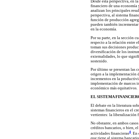
Desde esta perspectiva, en la 
financiero de una economía y 
analizan los principales res
perspectiva, al sistema finan
función de producción agrega
pueden también incrementar t
en la economía.
Por su parte, en la sección c
respecto a la relación entre 
toman sus decisiones product
diversificación de los instru
externalidades, lo que signi
sostenido.
Por último se presentan las c
origen a la implementación de
incrementos en la productivid
implementación de marcos ins
económico más equitativos.
EL SISTEMA FINANCIER
El debate en la literatura so
sistemas financieros en el c
vertientes: la liberalización 
No obstante, en ambos casos 
créditos bancarios, o bien, el
4
actividades financieras
. En
que tiene al sistema bancario