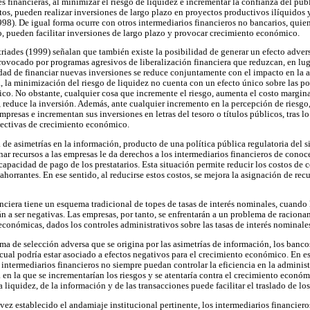
nes financieras, al minimizar el riesgo de liquidez e incrementar la confianza del pú
os, pueden realizar inversiones de largo plazo en proyectos productivos ilíquidos y
8). De igual forma ocurre con otros intermediarios financieros no bancarios, quien
go, pueden facilitar inversiones de largo plazo y provocar crecimiento económico.
riades (1999) señalan que también existe la posibilidad de generar un efecto advers
provocado por programas agresivos de liberalización financiera que reduzcan, en luga
lidad de financiar nuevas inversiones se reduce conjuntamente con el impacto en la 
la minimización del riesgo de liquidez no cuenta con un efecto único sobre las pos
co. No obstante, cualquier cosa que incremente el riesgo, aumenta el costo margina
, reduce la inversión. Además, ante cualquier incremento en la percepción de riesgo
mpresas e incrementan sus inversiones en letras del tesoro o títulos públicos, tras l
spectivas de crecimiento económico.
de asimetrías en la información, producto de una política pública regulatoria del si
nar recursos a las empresas le da derechos a los intermediarios financieros de conoce
capacidad de pago de los prestatarios. Esta situación permite reducir los costos de c
ahorrantes. En ese sentido, al reducirse estos costos, se mejora la asignación de recu
anciera tiene un esquema tradicional de topes de tasas de interés nominales, cuando l
rán a ser negativas. Las empresas, por tanto, se enfrentarán a un problema de raciona
 económicas, dados los controles administrativos sobre las tasas de interés nomina
ma de selección adversa que se origina por las asimetrías de información, los banc
cual podría estar asociado a efectos negativos para el crecimiento económico. En est
intermediarios financieros no siempre puedan controlar la eficiencia en la administr
en la que se incrementarían los riesgos y se atentaría contra el crecimiento econó
a liquidez, de la información y de las transacciones puede facilitar el traslado de lo
vez establecido el andamiaje institucional pertinente, los intermediarios financier