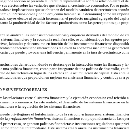
segunda sección se presenta la literatura representativa sobre la relación entre el de
sus efectos sobre las variables que afectan al crecimiento económico. Por su parte, 
ultados e implicaciones que se obtienen del modelo canónico de crecimiento económ
ciero (o
intermediación financiera
, como también se le denomina) como un import
da, cuyos efectos al permitir incrementar el producto marginal agregado del capit
anto la productividad de los factores productivos como las percepciones que propi
uarta se analizan las inconsistencias teóricas y empíricas derivadas del modelo de c
el sistema financiero y la economía real. Para ello, se considerará que los agentes p
ivas, laborales y de consumo en función de los instrumentos financieros disponible
mentos financieros tiene interacciones reales en la economía mediante la generación
ficaría que puede provocar una influencia permanente en la tasa de crecimiento cons
onclusiones del artículo, donde se destaca que la interacción entre las finanzas y l
 una política financiera, como parte integrante de una política de desarrollo, en t
ad de los factores en lugar de los efectos en la acumulación de capital. Esto abre la
titucionales que proporcionen mejoras en el sistema financiero y contribuyan a p
O Y SUS EFECTOS REALES
bre las relaciones entre el sistema financiero y la ejecución económica está referido 
recimiento económico. En este sentido, el desarrollo de los sistemas financieros en
financiera o la regulación de los sistemas financieros.
puede privilegiarse el fortalecimiento de la
estructura financiera
, sistema financi
 de la
profundización financiera
, sistema financiero con preponderancia de las oper
 el primer caso, se generan políticas financieras e instituciones reguladoras que priv
 como principal intermediario. Este sistema crea y opera los instrumentos financier