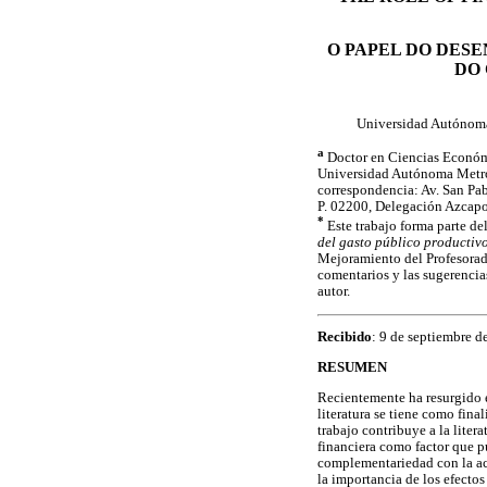
O PAPEL DO DES
DO
Universidad Autónoma
a
Doctor en Ciencias Económi
Universidad Autónoma Metrop
correspondencia: Av. San Pab
P. 02200, Delegación Azcapo
*
Este trabajo forma parte de
del gasto público productiv
Mejoramiento del Profesorad
comentarios y las sugerencia
autor.
Recibido
: 9 de septiembre 
RESUMEN
Recientemente ha resurgido e
literatura se tiene como fina
trabajo contribuye a la lite
financiera como factor que 
complementariedad con la acu
la importancia de los efectos