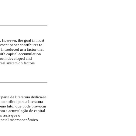
. However, the goal in most
resent paper contributes to
introduced as a factor that
with capital accumulation
r both developed and
cial system on factors
arte da literatura dedica-se
contribui para a literatura
como fator que pode provocar
om a acumulação de capital
s reais que o
erencial macroeconômico