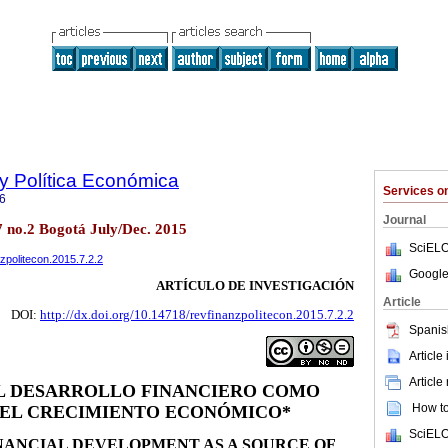
y Política Económica
Services 
6
Journal
.7 no.2 Bogotá July/Dec. 2015
SciELO
nzpolitecon.2015.7.2.2
Google
ARTÍCULO DE INVESTIGACIÓN
Article
DOI:
http://dx.doi.org/10.14718/revfinanzpolitecon.2015.7.2.2
Spanis
Article
Article
EL DESARROLLO FINANCIERO COMO
How to 
DEL CRECIMIENTO ECONÓMICO*
SciELO
INANCIAL DEVELOPMENT AS A SOURCE OF