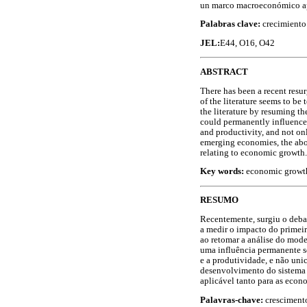
un marco macroeconómico apl
Palabras clave:
crecimiento 
JEL:
E44, O16, O42
ABSTRACT
There has been a recent resu
of the literature seems to be
the literature by resuming th
could permanently influence 
and productivity, and not on
emerging economies, the abov
relating to economic growth.
Key words:
economic growth,
RESUMO
Recentemente, surgiu o debat
a medir o impacto do primeiro
ao retomar a análise do mode
uma influência permanente s
e a produtividade, e não uni
desenvolvimento do sistema 
aplicável tanto para as eco
Palavras-chave:
crescimento