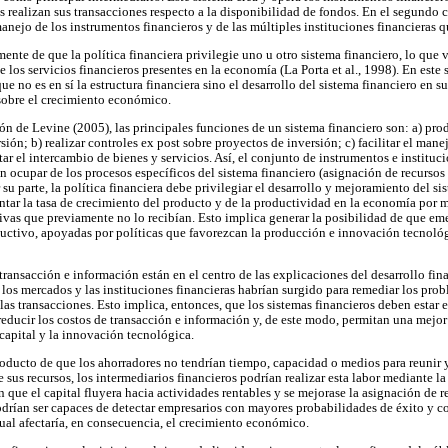
realizan sus transacciones respecto a la disponibilidad de fondos. En el segundo ca
anejo de los instrumentos financieros y de las múltiples instituciones financieras 
nte de que la política financiera privilegie uno u otro sistema financiero, lo que 
e los servicios financieros presentes en la economía (La Porta et al., 1998). En este
e no es en sí la estructura financiera sino el desarrollo del sistema financiero en su
 sobre el crecimiento económico.
ión de Levine (2005), las principales funciones de un sistema financiero son: a) pro
ón; b) realizar controles ex post sobre proyectos de inversión; c) facilitar el manejo
itar el intercambio de bienes y servicios. Así, el conjunto de instrumentos e instituc
 ocupar de los procesos específicos del sistema financiero (asignación de recursos 
 su parte, la política financiera debe privilegiar el desarrollo y mejoramiento del si
ntar la tasa de crecimiento del producto y de la productividad en la economía por 
vas que previamente no lo recibían. Esto implica generar la posibilidad de que em
uctivo, apoyadas por políticas que favorezcan la producción e innovación tecnológ
 transacción e información están en el centro de las explicaciones del desarrollo fina
los mercados y las instituciones financieras habrían surgido para remediar los prob
las transacciones. Esto implica, entonces, que los sistemas financieros deben estar
educir los costos de transacción e información y, de este modo, permitan una mejor
apital y la innovación tecnológica.
producto de que los ahorradores no tendrían tiempo, capacidad o medios para reunir 
 sus recursos, los intermediarios financieros podrían realizar esta labor mediante la
en que el capital fluyera hacia actividades rentables y se mejorase la asignación de 
odrían ser capaces de detectar empresarios con mayores probabilidades de éxito y c
ual afectaría, en consecuencia, el crecimiento económico.