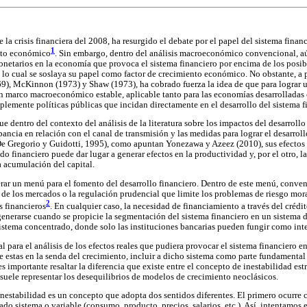
 la crisis financiera del 2008, ha resurgido el debate por el papel del sistema finan
1
ento económico
. Sin embargo, dentro del análisis macroeconómico convencional, aú
onetarios en la economía que provoca el sistema financiero por encima de los posibl
lo cual se soslaya su papel como factor de crecimiento económico. No obstante, a p
69), McKinnon (1973) y Shaw (1973), ha cobrado fuerza la idea de que para lograr
n marco macroeconómico estable, aplicable tanto para las economías desarrolladas 
lemente políticas públicas que incidan directamente en el desarrollo del sistema fi
 dentro del contexto del análisis de la literatura sobre los impactos del desarrollo
ancia en relación con el canal de transmisión y las medidas para lograr el desarroll
De Gregorio y Guidotti, 1995), como apuntan Yonezawa y Azeez (2010), sus efectos 
do financiero puede dar lugar a generar efectos en la productividad y, por el otro, l
a acumulación del capital.
erar un menú para el fomento del desarrollo financiero. Dentro de este menú, conv
a de los mercados o la regulación prudencial que limite los problemas de riesgo mor
2
s financieros
. En cualquier caso, la necesidad de financiamiento a través del crédi
enerarse cuando se propicie la segmentación del sistema financiero en un sistema
 sistema concentrado, donde solo las instituciones bancarias pueden fungir como int
al para el análisis de los efectos reales que pudiera provocar el sistema financiero e
e estas en la senda del crecimiento, incluir a dicho sistema como parte fundamental
s importante resaltar la diferencia que existe entre el concepto de inestabilidad estr
suele representar los desequilibrios de modelos de crecimiento neoclásicos.
nestabilidad es un concepto que adopta dos sentidos diferentes. El primero ocurre c
do sistema o variable (consumo, producto, precios, salarios, etc.). Así, intentamos 