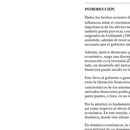
INTRODUCCIÓN
Dados los hechos recientes de
influencia sobre el crecimi
importancia de los efectos m
también pueda provocar, con 
originales de Goldsmith (19
sostenido, además de tener u
necesario que el gobierno imp
Además, merece destacarse que
económico, surge una discrep
reconocido es la inversión (
lado, un desarrollo del merca
financiera puede incidir en l
Esto lleva al gobierno a gen
entre la liberación financier
característicos de los sistema
mercados financieros podrá g
participantes, o bien, en un
Por lo anterior, es fundament
así como respecto al efecto d
económica. En este sentido, e
dinámica, donde este último 
En términos económicos, la i
inestabilidad de un determina