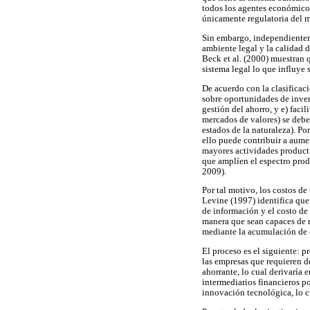
todos los agentes económicos 
únicamente regulatoria del m
Sin embargo, independienteme
ambiente legal y la calidad d
Beck et al. (2000) muestran qu
sistema legal lo que influye
De acuerdo con la clasificac
sobre oportunidades de inversi
gestión del ahorro, y e) facil
mercados de valores) se deben
estados de la naturaleza). Por
ello puede contribuir a aume
mayores actividades producti
que amplíen el espectro prod
2009).
Por tal motivo, los costos de
Levine (1997) identifica que 
de información y el costo de 
manera que sean capaces de r
mediante la acumulación de c
El proceso es el siguiente: 
las empresas que requieren de
ahorrante, lo cual derivaría 
intermediarios financieros p
innovación tecnológica, lo c