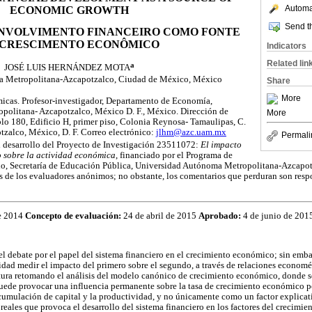
Automat
ECONOMIC GROWTH
Send th
ENVOLVIMENTO FINANCEIRO COMO FONTE
 CRESCIMENTO ECONÔMICO
Indicators
Related lin
a
JOSÉ LUIS HERNÁNDEZ MOTA
 Metropolitana-Azcapotzalco, Ciudad de México, México
Share
More
cas. Profesor-investigador, Departamento de Economía,
olitana- Azcapotzalco, México D. F., México. Dirección de
More
lo 180, Edificio H, primer piso, Colonia Reynosa- Tamaulipas, C.
tzalco, México, D. F. Correo electrónico:
jlhm@azc.uam.mx
Permali
l desarrollo del Proyecto de Investigación 23511072:
El impacto
o sobre la actividad económica
, financiado por el Programa de
o, Secretaría de Educación Pública, Universidad Autónoma Metropolitana-Azcapot
s de los evaluadores anónimos; no obstante, los comentarios que perduran son resp
de 2014
Concepto de evaluación:
24 de abril de 2015
Aprobado:
4 de junio de 201
l debate por el papel del sistema financiero en el crecimiento económico; sin emba
lidad medir el impacto del primero sobre el segundo, a través de relaciones econométr
ratura retomando el análisis del modelo canónico de crecimiento económico, donde s
puede provocar una influencia permanente sobre la tasa de crecimiento económico p
mulación de capital y la productividad, y no únicamente como un factor explicativ
 reales que provoca el desarrollo del sistema financiero en los factores del crecimi