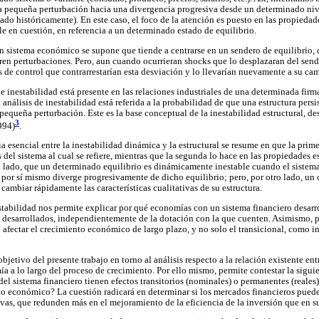
a pequeña perturbación hacia una divergencia progresiva desde un determinado niv
ado históricamente). En este caso, el foco de la atención es puesto en las propieda
e en cuestión, en referencia a un determinado estado de equilibrio.
un sistema económico se supone que tiende a centrarse en un sendero de equilibrio, 
en perturbaciones. Pero, aun cuando ocurrieran shocks que lo desplazaran del sende
e control que contrarrestarían esta desviación y lo llevarían nuevamente a su cam
de inestabilidad está presente en las relaciones industriales de una determinada firma
nálisis de inestabilidad está referida a la probabilidad de que una estructura pers
 pequeña perturbación. Este es la base conceptual de la inestabilidad estructural, des
3
994)
.
a esencial entre la inestabilidad dinámica y la estructural se resume en que la prim
del sistema al cual se refiere, mientras que la segunda lo hace en las propiedades e
un lado, que un determinado equilibrio es dinámicamente inestable cuando el sistem
e por sí mismo diverge progresivamente de dicho equilibrio; pero, por otro lado, un 
 cambiar rápidamente las características cualitativas de su estructura.
estabilidad nos permite explicar por qué economías con un sistema financiero desarr
 desarrollados, independientemente de la dotación con la que cuenten. Asimismo, 
afectar el crecimiento económico de largo plazo, y no solo el transicional, como i
objetivo del presente trabajo en torno al análisis respecto a la relación existente ent
ía a lo largo del proceso de crecimiento. Por ello mismo, permite contestar la siguie
el sistema financiero tienen efectos transitorios (nominales) o permanentes (reales
o económico? La cuestión radicará en determinar si los mercados financieros pueden
ivas, que redunden más en el mejoramiento de la eficiencia de la inversión que en 