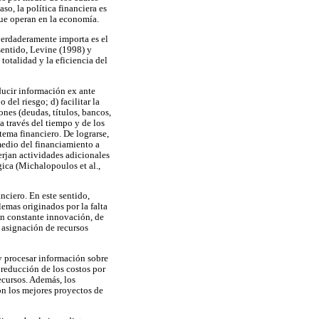
so, la política financiera es
que operan en la economía.
verdaderamente importa es el
 sentido, Levine (1998) y
 totalidad y la eficiencia del
ducir información ex ante
 del riesgo; d) facilitar la
iones (deudas, títulos, bancos,
a través del tiempo y de los
stema financiero. De lograrse,
medio del financiamiento a
erjan actividades adicionales
ica (Michalopoulos et al.,
nciero. En este sentido,
lemas originados por la falta
 en constante innovación, de
 asignación de recursos
y procesar información sobre
 reducción de los costos por
recursos. Además, los
on los mejores proyectos de