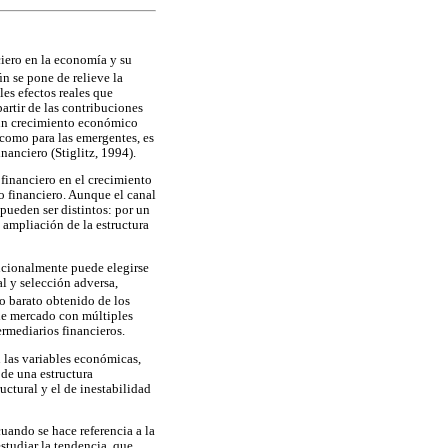
ciero en la economía y su
n se pone de relieve la
es efectos reales que
artir de las contribuciones
 un crecimiento económico
como para las emergentes, es
nanciero (Stiglitz, 1994).
 financiero en el crecimiento
o financiero. Aunque el canal
pueden ser distintos: por un
a ampliación de la estructura
encionalmente puede elegirse
al y selección adversa,
to barato obtenido de los
 de mercado con múltiples
ermediarios financieros.
n las variables económicas,
 de una estructura
uctural y el de inestabilidad
uando se hace referencia a la
estudiar la tendencia, que