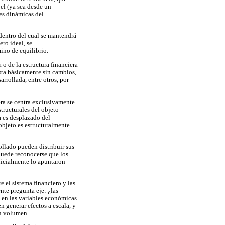
el (ya sea desde un
des dinámicas del
dentro del cual se mantendrá
ro ideal, se
ino de equilibrio.
 o de la estructura financiera
ista básicamente sin cambios,
arrollada, entre otros, por
era se centra exclusivamente
structurales del objeto
a es desplazado del
objeto es estructuralmente
ollado pueden distribuir sus
puede reconocerse que los
nicialmente lo apuntaron
re el sistema financiero y las
nte pregunta eje: ¿las
) en las variables económicas
 generar efectos a escala, y
su volumen.