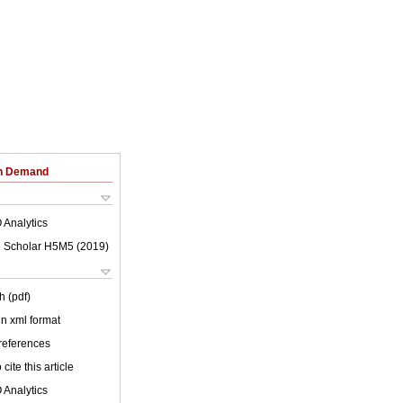
on Demand
 Analytics
 Scholar H5M5 (
2019
)
h (pdf)
 in xml format
 references
cite this article
 Analytics