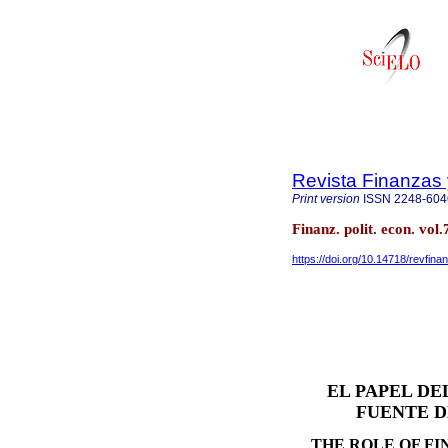
Revista Finanzas 
Print version
ISSN
2248-604
Finanz. polit. econ. vol
https://doi.org/10.14718/revfina
EL PAPEL D
FUENTE 
THE ROLE OF F