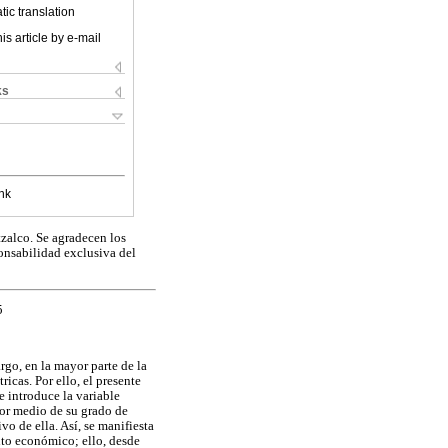
ic translation
is article by e-mail
ks
nk
zalco. Se agradecen los
onsabilidad exclusiva del
5
rgo, en la mayor parte de la
icas. Por ello, el presente
e introduce la variable
or medio de su grado de
o de ella. Así, se manifiesta
ento económico; ello, desde