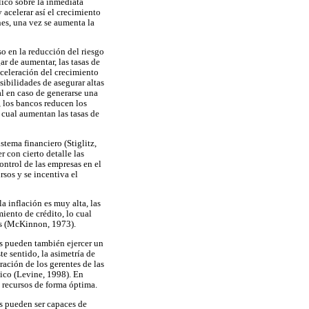
blico sobre la inmediata
 acelerar así el crecimiento
es, una vez se aumenta la
o en la reducción del riesgo
r de aumentar, las tasas de
aceleración del crecimiento
ibilidades de asegurar altas
l en caso de generarse una
, los bancos reducen los
o cual aumentan las tasas de
stema financiero (Stiglitz,
r con cierto detalle las
ontrol de las empresas en el
rsos y se incentiva el
a inflación es muy alta, las
miento de crédito, lo cual
les (McKinnon, 1973).
os pueden también ejercer un
e sentido, la asimetría de
ación de los gerentes de las
mico (Levine, 1998). En
s recursos de forma óptima.
os pueden ser capaces de