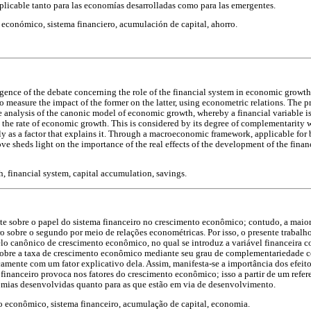
icable tanto para las economías desarrolladas como para las emergentes.
económico, sistema financiero, acumulación de capital, ahorro.
rgence of the debate concerning the role of the financial system in economic growth
 to measure the impact of the former on the latter, using econometric relations. The p
e analysis of the canonic model of economic growth, whereby a financial variable is 
the rate of economic growth. This is considered by its degree of complementarity 
ly as a factor that explains it. Through a macroeconomic framework, applicable fo
e sheds light on the importance of the real effects of the development of the finan
 financial system, capital accumulation, savings.
e sobre o papel do sistema financeiro no crescimento econômico; contudo, a maior p
 sobre o segundo por meio de relações econométricas. Por isso, o presente trabalho 
lo canônico de crescimento econômico, no qual se introduz a variável financeira 
obre a taxa de crescimento econômico mediante seu grau de complementariedade c
camente com um fator explicativo dela. Assim, manifesta-se a importância dos efeito
financeiro provoca nos fatores do crescimento econômico; isso a partir de um ref
nomias desenvolvidas quanto para as que estão em via de desenvolvimento.
 econômico, sistema financeiro, acumulação de capital, economia.