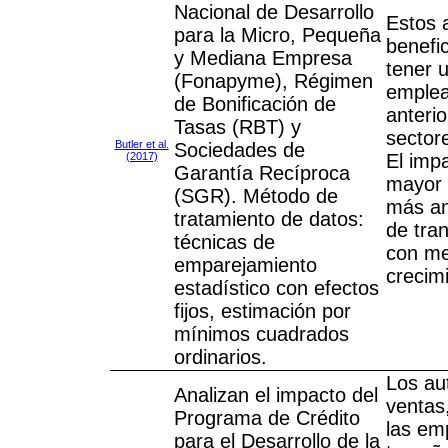
Nacional de Desarrollo
Estos 
para la Micro, Pequeña
benefi
y Mediana Empresa
tener 
(Fonapyme), Régimen
emplea
de Bonificación de
anterio
Tasas (RBT) y
sector
Butler et al.
Sociedades de
(2017)
El imp
Garantía Recíproca
mayor 
(SGR). Método de
más ant
tratamiento de datos:
de tra
técnicas de
con me
emparejamiento
crecimi
estadístico con efectos
fijos, estimación por
mínimos cuadrados
ordinarios.
Los au
Analizan el impacto del
ventas
Programa de Crédito
las em
para el Desarrollo de la