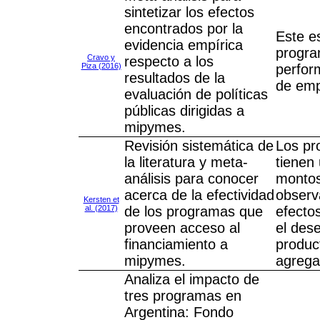
sintetizar los efectos
encontrados por la
Este es
evidencia empírica
progra
Cravo y
respecto a los
Piza (2016)
perfor
resultados de la
de emp
evaluación de políticas
públicas dirigidas a
mipymes.
Revisión sistemática de
Los pr
la literatura y meta-
tienen 
análisis para conocer
montos
acerca de la efectividad
observ
Kersten et
al. (2017)
de los programas que
efecto
proveen acceso al
el des
financiamiento a
produc
mipymes.
agrega
Analiza el impacto de
tres programas en
Argentina: Fondo