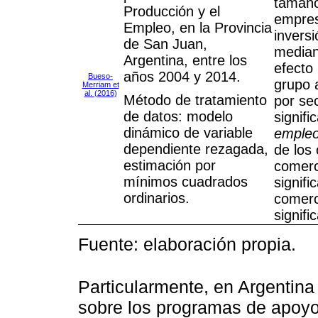
tamaño
Producción y el
empres
Empleo, en la Provincia
invers
de San Juan,
median
Argentina, entre los
efecto
años 2004 y 2014.
Bueso-
grupo 
Merriam et
al. (2016)
Método de tratamiento
por sec
de datos: modelo
signifi
dinámico de variable
emple
dependiente rezagada,
de los
estimación por
comerci
mínimos cuadrados
signifi
ordinarios.
comerc
signific
Fuente: elaboración propia.
Particularmente, en Argentina
sobre los programas de apoyo 