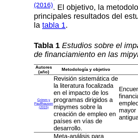
(2016)
. El objetivo, la metodo
principales resultados del est
la
tabla 1
.
Tabla 1
Estudios sobre el imp
de financiamiento en las mip
Autores
Metodología y objetivo
(año)
Revisión sistemática de
la literatura focalizada
Encuen
en el impacto de los
financ
programas dirigidos a
Grimm y
empleo
Pauffhausen
mipymes sobre la
(2015)
mayor 
creación de empleo en
antigu
países en vías de
desarrollo.
Meta-análisis para