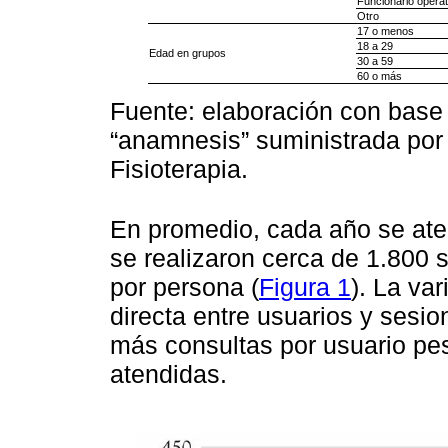
Funcionario operat
Otro
17 o menos
18 a 29
Edad en grupos
30 a 59
60 o más
Fuente: elaboración con base 
“anamnesis” suministrada por 
Fisioterapia.
En promedio, cada año se ate
se realizaron cerca de 1.800 
por persona (
Figura 1
). La va
directa entre usuarios y sesi
más consultas por usuario pe
atendidas.