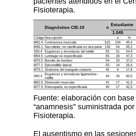
pacientes atendidos en el Cen
Fisioterapia.
Estudiante
Diagnóstico CIE-10
n
1.045
Código
Descripción
n
%
M62.4
Contractura muscular
515
234
45,4
M46.1
Sacroileitis, no clasificada en otra parte
130
64
49,2
S93.4
Esguinces y torceduras del tobillo
93
51
54,8
M54.5
Lumbago no especificado
55
26
47,3
M75.5
Bursitis de hombro
54
20
37,0
M77.1
Epicondilitis lateral
53
14
26,4
M75.1
Síndrome del manguito rotatorio
45
8
17,8
Esguinces y torceduras ligamentos-
S83.4
43
26
60,5
rodilla
M62.6
Distensión muscular
41
17
41,5
M77.9
Entesopatía, no especificada
40
17
42,5
Fuente: elaboración con base 
“anamnesis” suministrada por 
Fisioterapia.
El ausentismo en las sesiones