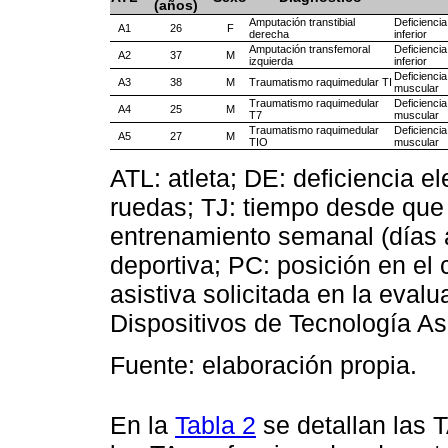
(años)
Amputación transtibial
Deficienci
A1
26
F
derecha
inferior
Amputación transfemoral
Deficienci
A2
37
M
izquierda
inferior
Deficiencia
A3
38
M
Traumatismo raquimedular TI
muscular
Traumatismo raquimedular
Deficiencia
A4
25
M
T7
muscular
Traumatismo raquimedular
Deficiencia
A5
27
M
TIO
muscular
ATL: atleta; DE: deficiencia el
ruedas; TJ: tiempo desde que
entrenamiento semanal (días a
deportiva; PC: posición en el
asistiva solicitada en la eval
Dispositivos de Tecnología As
Fuente: elaboración propia.
En la
Tabla 2
se detallan las T