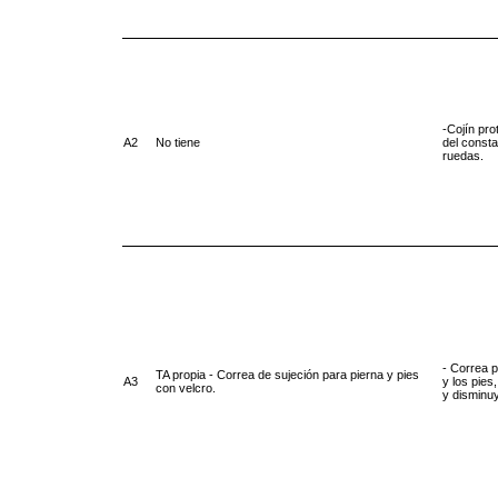
-Cojín pro
A2
No tiene
del consta
ruedas.
- Correa p
TA propia - Correa de sujeción para pierna y pies
A3
y los pies
con velcro.
y disminuy