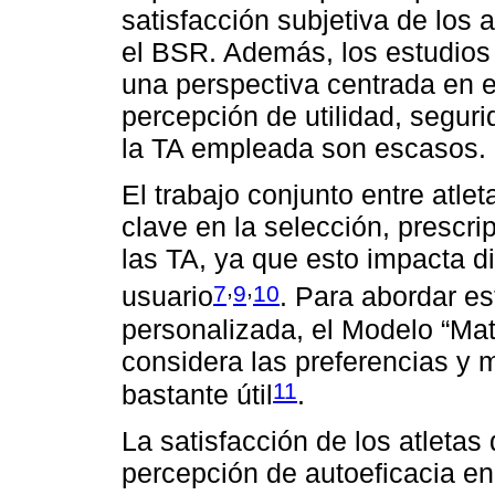
satisfacción subjetiva de los
el BSR. Además, los estudios
una perspectiva centrada en e
percepción de utilidad, segur
la TA empleada son escasos.
El trabajo conjunto entre atle
clave en la selección, prescr
las TA, ya que esto impacta di
,
,
7
9
10
usuario
. Para abordar e
personalizada, el Modelo “Ma
considera las preferencias y 
11
bastante útil
.
La satisfacción de los atleta
percepción de autoeficacia en