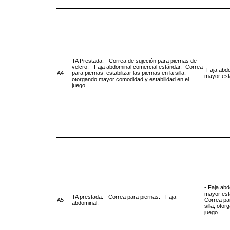
TA Prestada: - Correa de sujeción para piernas de
velcro. - Faja abdominal comercial estándar. -Correa
-Faja abdo
A4
para piernas: estabilizar las piernas en la silla,
mayor esta
otorgando mayor comodidad y estabilidad en el
juego.
- Faja abd
mayor esta
TA prestada: - Correa para piernas. - Faja
A5
Correa par
abdominal.
silla, oto
juego.