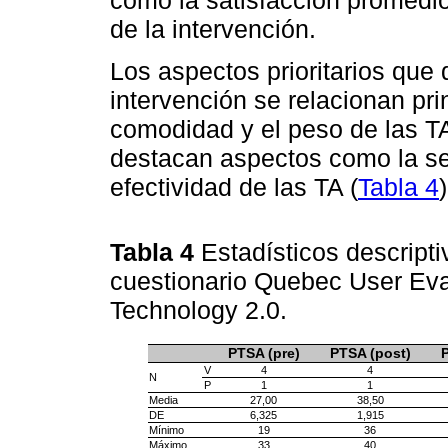
de la intervención.
Los aspectos prioritarios que 
intervención se relacionan pri
comodidad y el peso de las TA
destacan aspectos como la se
efectividad de las TA (
Tabla 4
)
Tabla 4
Estadísticos descripti
cuestionario Quebec User Eval
Technology 2.0.
PTSA (pre)
PTSA (post)
P
V
4
4
N
P
1
1
Media
27,00
38,50
DE
6,325
1,915
Mínimo
19
36
Máximo
33
40