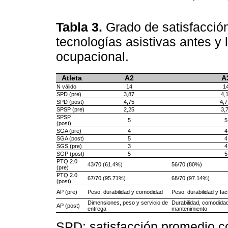
Tabla 3.
Grado de satisfacció
tecnologías asistivas antes y 
ocupacional.
Atleta
A2
A
N válido
14
1
SPD (pre)
3,87
4,
SPD (post)
4,75
4,7
SPSP (pre)
2,25
3,
SPSP
5
5
(post)
SGA (pre)
4
4
SGA (post)
5
4
SGS (pre)
3
4
SGP (post)
5
5
PTQ 2.0
43/70 (61.4%)
56/70 (80%)
(pre)
PTQ 2.0
67/70 (95.71%)
68/70 (97.14%)
(post)
AP (pre)
Peso, durabilidad y comodidad
Peso, durabilidad y fac
Dimensiones, peso y servicio de
Durabilidad, comodidad
AP (post)
entrega
mantenimiento
SPD: satisfacción promedio co