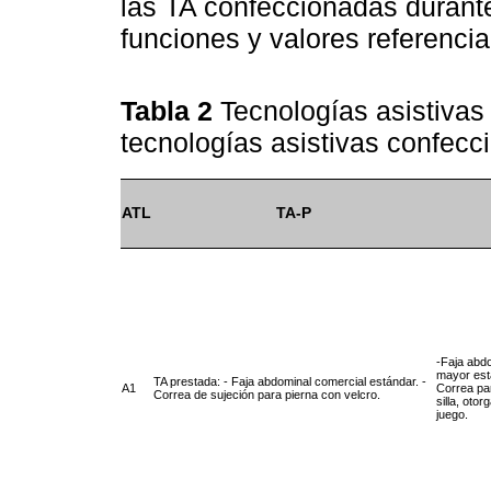
las TA confeccionadas durante
funciones y valores referenci
Tabla 2
Tecnologías asistivas 
tecnologías asistivas confecc
ATL
TA-P
-Faja abdo
mayor esta
TA prestada: - Faja abdominal comercial estándar. -
A1
Correa par
Correa de sujeción para pierna con velcro.
silla, oto
juego.