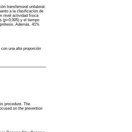
n transfemoral unilateral.
nto a la clasificación de
 nivel actividad física
s (p=0,005) y el tiempo
n prótesis. Además, 41%
 con una alta proporción
his procedure. The
s focused on the prevention