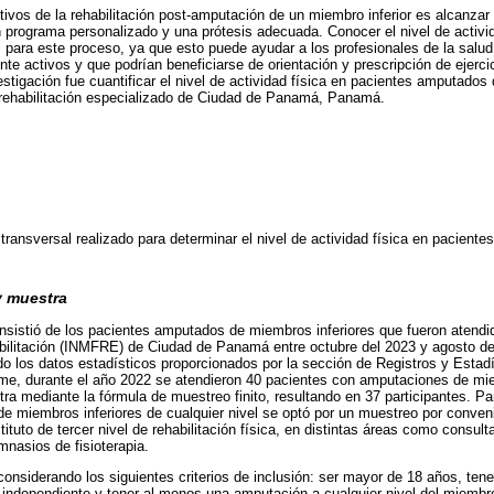
etivos de la rehabilitación post-amputación de un miembro inferior es alcanz
n programa personalizado y una prótesis adecuada. Conocer el nivel de activid
ara este proceso, ya que esto puede ayudar a los profesionales de la salud a
te activos y que podrían beneficiarse de orientación y prescripción de ejercic
estigación fue cuantificar el nivel de actividad física en pacientes amputados
 rehabilitación especializado de Ciudad de Panamá, Panamá.
 transversal realizado para determinar el nivel de actividad física en pacie
y muestra
nsistió de los pacientes amputados de miembros inferiores que fueron atendid
bilitación (INMFRE) de Ciudad de Panamá entre octubre del 2023 y agosto del
ndo los datos estadísticos proporcionados por la sección de Registros y Estad
e, durante el año 2022 se atendieron 40 pacientes con amputaciones de mie
a mediante la fórmula de muestreo finito, resultando en 37 participantes. Para
 miembros inferiores de cualquier nivel se optó por un muestreo por conveni
ituto de tercer nivel de rehabilitación física, en distintas áreas como consulta
imnasios de fisioterapia.
onsiderando los siguientes criterios de inclusión: ser mayor de 18 años, ten
a independiente y tener al menos una amputación a cualquier nivel del miembro