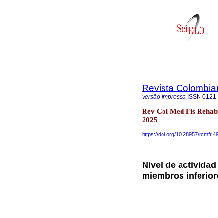
Revista Colombian
versão impressa
ISSN
0121
Rev Col Med Fis Rehab 
2025
https://doi.org/10.28957/rcmfr.4
Nivel de activida
miembros inferior