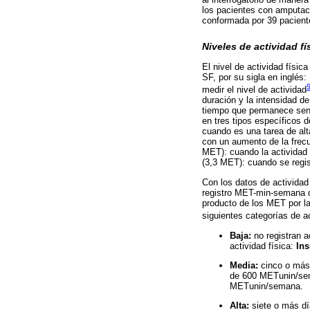
los pacientes con amputac
conformada por 39 pacient
Niveles de actividad fí
El nivel de actividad físic
SF, por su sigla en inglés:
medir el nivel de actividad
duración y la intensidad de
tiempo que permanece senta
en tres tipos específicos 
cuando es una tarea de alt
con un aumento de la frec
MET): cuando la actividad r
(3,3 MET): cuando se regis
Con los datos de actividad
registro MET-min-semana de
producto de los MET por la 
siguientes categorías de ac
Baja:
no registran a
actividad física:
Ins
Media:
cinco o más 
de 600 METunin/sema
METunin/semana.
Alta:
siete o más dí