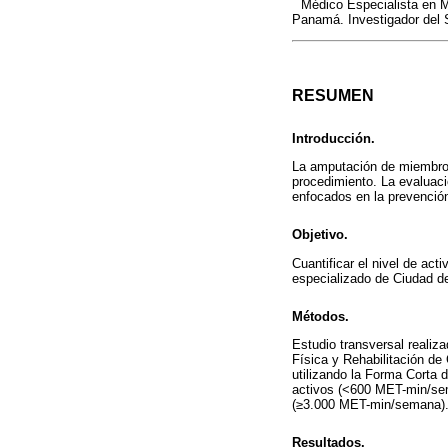
Médico Especialista en M
Panamá. Investigador del
RESUMEN
Introducción.
La amputación de miembros
procedimiento. La evaluació
enfocados en la prevenció
Objetivo.
Cuantificar el nivel de act
especializado de Ciudad 
Métodos.
Estudio transversal realiz
Física y Rehabilitación de
utilizando la Forma Corta 
activos (<600 MET-min/sema
(≥3.000 MET-min/semana)
Resultados.