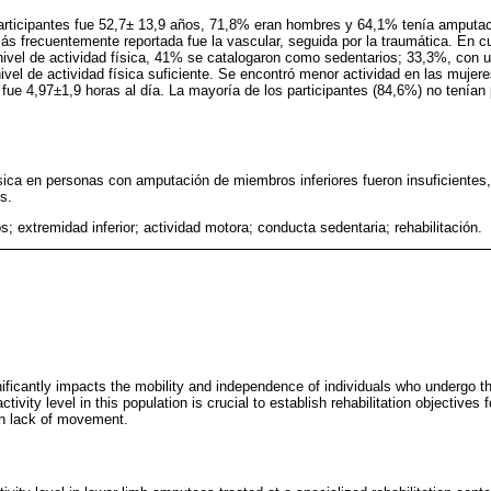
rticipantes fue 52,7± 13,9 años, 71,8% eran hombres y 64,1% tenía amputació
 frecuentemente reportada fue la vascular, seguida por la traumática. En cua
 nivel de actividad física, 41% se catalogaron como sedentarios; 33,3%, con un
vel de actividad física suficiente. Se encontró menor actividad en las mujere
fue 4,97±1,9 horas al día. La mayoría de los participantes (84,6%) no tenía
ísica en personas con amputación de miembros inferiores fueron insuficientes,
s.
 extremidad inferior; actividad motora; conducta sedentaria; rehabilitación.
ificantly impacts the mobility and independence of individuals who undergo t
ctivity level in this population is crucial to establish rehabilitation objective
th lack of movement.