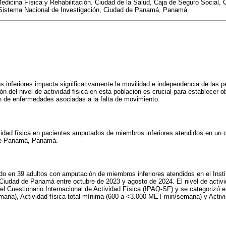
edicina Física y Rehabilitación. Ciudad de la Salud, Caja de Seguro Social,
 Sistema Nacional de Investigación, Ciudad de Panamá, Panamá.
 inferiores impacta significativamente la movilidad e independencia de las 
n del nivel de actividad fisica en esta población es crucial para establecer ob
n de enfermedades asociadas a la falta de movimiento.
ividad física en pacientes amputados de miembros inferiores atendidos en un c
de Panamá, Panamá.
ado en 39 adultos con amputación de miembros inferiores atendidos en el Inst
 Ciudad de Panamá entre octubre de 2023 y agosto de 2024. El nivel de activi
del Cuestionario Internacional de Actividad Física (IPAQ-SF) y se categorizó 
na), Actividad física total mínima (600 a <3.000 MET-min/semana) y Activida
.