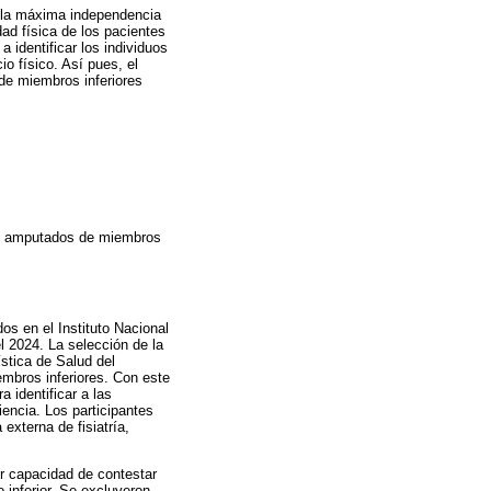
ar la máxima independencia
ad física de los pacientes
 identificar los individuos
io físico. Así pues, el
 de miembros inferiores
ntes amputados de miembros
os en el Instituto Nacional
 2024. La selección de la
ística de Salud del
mbros inferiores. Con este
 identificar a las
encia. Los participantes
 externa de fisiatría,
er capacidad de contestar
 inferior. Se excluyeron