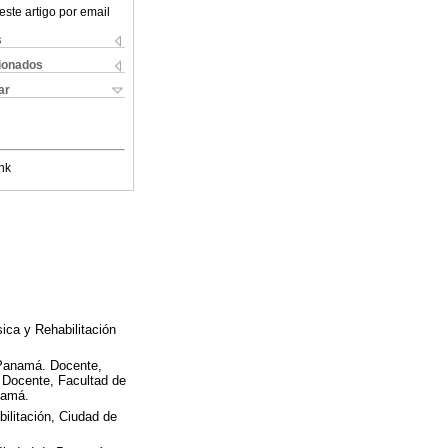
este artigo por email
s
cionados
ar
nk
sica y Rehabilitación
 Panamá. Docente,
 Docente, Facultad de
namá.
ilitación, Ciudad de