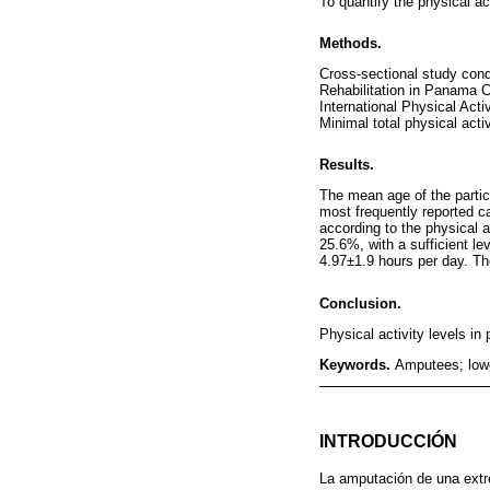
To quantify the physical ac
Methods.
Cross-sectional study condu
Rehabilitation in Panama 
International Physical Act
Minimal total physical act
Results.
The mean age of the parti
most frequently reported ca
according to the physical a
25.6%, with a sufficient le
4.97±1.9 hours per day. Th
Conclusion.
Physical activity levels in
Keywords.
Amputees; lower
INTRODUCCIÓN
La amputación de una extr