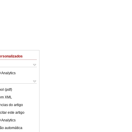
ersonalizados
 Analytics
ol (pdf)
 em XML
cias do artigo
itar este artigo
 Analytics
ão automática