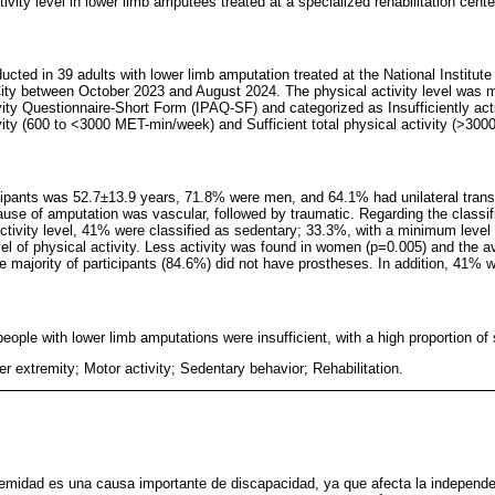
tivity level in lower limb amputees treated at a specialized rehabilitation ce
cted in 39 adults with lower limb amputation treated at the National Institut
City between October 2023 and August 2024. The physical activity level was 
ivity Questionnaire-Short Form (IPAQ-SF) and categorized as Insufficiently a
ivity (600 to <3000 MET-min/week) and Sufficient total physical activity (>30
cipants was 52.7±13.9 years, 71.8% were men, and 64.1% had unilateral tran
use of amputation was vascular, followed by traumatic. Regarding the classifi
ctivity level, 41% were classified as sedentary; 33.3%, with a minimum level o
vel of physical activity. Less activity was found in women (p=0.005) and the a
e majority of participants (84.6%) did not have prostheses. In addition, 41%
 people with lower limb amputations were insufficient, with a high proportion of
 extremity; Motor activity; Sedentary behavior; Rehabilitation.
emidad es una causa importante de discapacidad, ya que afecta la independen