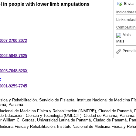
el in people with lower limb amputations
Enviar 
Indicadore
Links rela
Compartilh
Mais
-0007-2700-2072
Mais
Permali
-0002-5048-7625
-0003-7648-526X
*
-0001-9259-7745
ca y Rehabilitación. Servicio de Fisiatría, Instituto Nacional de Medicina Fí
amá, Panamá.
o Nacional de Medicina Física y Rehabilitación (INMFRE), Ciudad de Panamá,
 de Educación, Ciencia y Tecnología (UMECIT), Ciudad de Panamá, Panamá.
or William C. Gorgas, Universidad Latina de Panamá, Ciudad de Panamá, Pa
dicina Física y Rehabilitación. Instituto Nacional de Medicina Física y Rehab