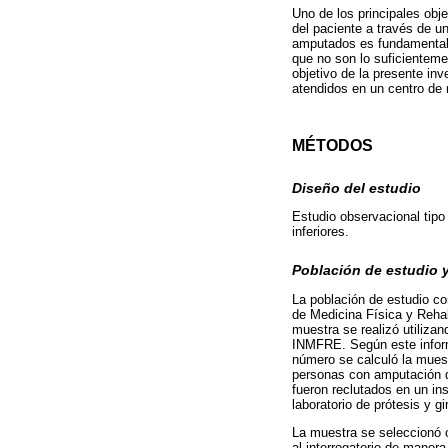
Uno de los principales obj
del paciente a través de u
amputados es fundamental p
que no son lo suficientemen
objetivo de la presente inv
atendidos en un centro de
MÉTODOS
Diseño del estudio
Estudio observacional tipo
inferiores.
Población de estudio 
La población de estudio co
de Medicina Física y Reha
muestra se realizó utiliza
INMFRE. Según este inform
número se calculó la muestr
personas con amputación de
fueron reclutados en un inst
laboratorio de prótesis y g
La muestra se seleccionó c
al interrogatorio de maner