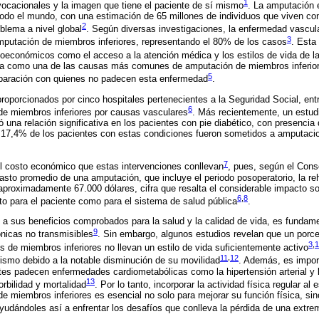
1
 vocacionales y la imagen que tiene el paciente de sí mismo
. La amputación 
odo el mundo, con una estimación de 65 millones de individuos que viven con
2
oblema a nivel global
. Según diversas investigaciones, la enfermedad vascul
3
putación de miembros inferiores, representando el 80% de los casos
. Esta
ioeconómicos como el acceso a la atención médica y los estilos de vida de l
a como una de las causas más comunes de amputación de miembros inferior
5
paración con quienes no padecen esta enfermedad
.
porcionados por cinco hospitales pertenecientes a la Seguridad Social, entr
6
e miembros inferiores por causas vasculares
. Más recientemente, un estud
ó una relación significativa en los pacientes con pie diabético, con presencia 
 17,4% de los pacientes con estas condiciones fueron sometidos a amputac
7
el costo económico que estas intervenciones conllevan
, pues, según el Cons
asto promedio de una amputación, que incluye el periodo posoperatorio, la reh
 aproximadamente 67.000 dólares, cifra que resalta el considerable impacto 
6
,
8
to para el paciente como para el sistema de salud pública
.
s a sus beneficios comprobados para la salud y la calidad de vida, es fundamen
9
nicas no transmisibles
. Sin embargo, algunos estudios revelan que un porce
3
,
1
de miembros inferiores no llevan un estilo de vida suficientemente activo
11
,
12
ismo debido a la notable disminución de su movilidad
. Además, es impor
tes padecen enfermedades cardiometabólicas como la hipertensión arterial y l
13
rbilidad y mortalidad
. Por lo tanto, incorporar la actividad física regular al 
 miembros inferiores es esencial no solo para mejorar su función física, sin
ayudándoles así a enfrentar los desafíos que conlleva la pérdida de una extre