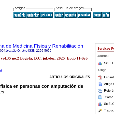
a de Medicina Física y Rehabilitación
Serviços P
-0041
versão On-line
ISSN
2256-5655
Journal
vol.35 no.2 Bogotá, D.C. jul./dez. 2025 Epub 11-Set-
SciELO
Artigo
94
ARTÍCULOS ORIGINALES
Espanh
Artigo
d física en personas con amputación de
Referên
es
Como c
SciELO
Traduç