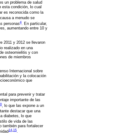
es un problema de salud
 esta condición, lo cual
ar es reconocida como la
 causa a menudo se
4
as personas
. En particular,
es, aumentando entre 10 y
e 2011 y 2012 se llevaron
io realizado en una
de osteomielitis y con
iones de miembros
enso Internacional sobre
abilitación y la colocación
socioeconómico que
tal para prevenir y tratar
ntaje importante de las
0
, lo que las expone a un
tante destacar que una
a diabetes, lo que
estilo de vida de las
o también para fortalecer
14
,
15
midad
.