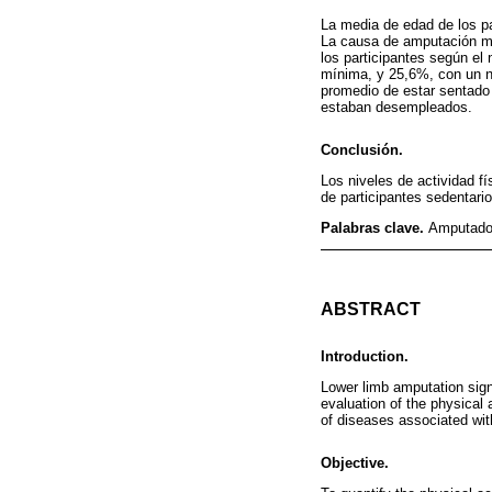
La media de edad de los pa
La causa de amputación más
los participantes según el
mínima, y 25,6%, con un ni
promedio de estar sentado 
estaban desempleados.
Conclusión.
Los niveles de actividad f
de participantes sedentario
Palabras clave.
Amputados;
ABSTRACT
Introduction.
Lower limb amputation sign
evaluation of the physical a
of diseases associated wi
Objective.