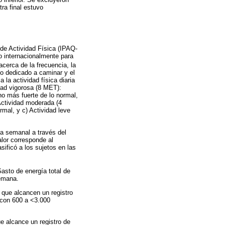
ra final estuvo
l de Actividad Física (IPAQ-
do internacionalmente para
acerca de la frecuencia, la
mpo dedicado a caminar y el
la actividad física diaria
idad vigorosa (8 MET):
ho más fuerte de lo normal,
Actividad moderada (4
rmal, y c) Actividad leve
ca semanal a través del
alor corresponde al
sificó a los sujetos en las
Gasto de energía total de
emana.
 que alcancen un registro
a con 600 a <3.000
e alcance un registro de