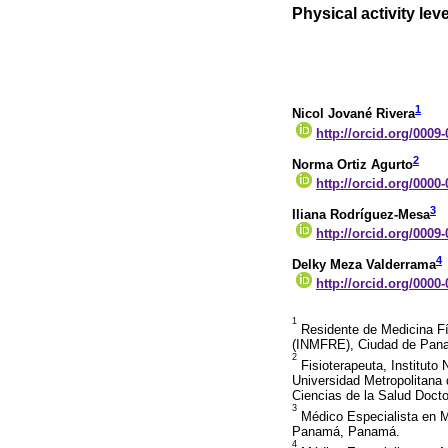
Physical activity lev
1
Nicol Jované Rivera
http://orcid.org/0009
2
Norma Ortiz Agurto
http://orcid.org/0000
3
Iliana Rodríguez-Mesa
http://orcid.org/0009
4
Delky Meza Valderrama
http://orcid.org/0000
1
Residente de Medicina Físi
(INMFRE), Ciudad de Pan
2
Fisioterapeuta, Institut
Universidad Metropolitana
Ciencias de la Salud Doct
3
Médico Especialista en Me
Panamá, Panamá.
4