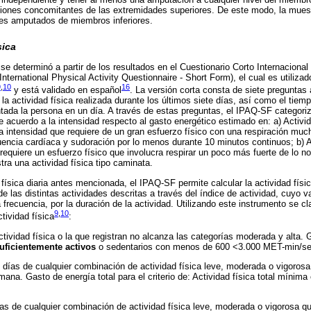
iones concomitantes de las extremidades superiores. De este modo, la muest
es amputados de miembros inferiores.
sica
a se determinó a partir de los resultados en el Cuestionario Corto Internaciona
 International Physical Activity Questionnaire - Short Form), el cual es utiliza
9
,
10
16
y está validado en español
. La versión corta consta de siete preguntas 
 la actividad física realizada durante los últimos siete días, así como el tie
da la persona en un día. A través de estas preguntas, el IPAQ-SF categoriza 
de acuerdo a la intensidad respecto al gasto energético estimado en: a) Activ
a intensidad que requiere de un gran esfuerzo físico con una respiración muc
uencia cardíaca y sudoración por lo menos durante 10 minutos continuos; b) 
equiere un esfuerzo físico que involucra respirar un poco más fuerte de lo no
tra una actividad física tipo caminata.
 física diaria antes mencionada, el IPAQ-SF permite calcular la actividad físi
 las distintas actividades descritas a través del índice de actividad, cuyo v
frecuencia, por la duración de la actividad. Utilizando este instrumento se cla
9
,
10
tividad física
:
ctividad física o la que registran no alcanza las categorías moderada y alta. 
uficientemente activos
o sedentarios con menos de 600 <3.000 MET-min/s
días de cualquier combinación de actividad física leve, moderada o vigorosa
na. Gasto de energía total para el criterio de: Actividad física total mínim
as de cualquier combinación de actividad física leve, moderada o vigorosa qu