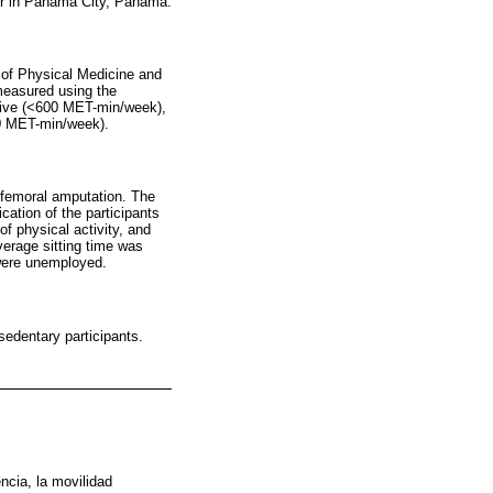
nter in Panama City, Panama.
e of Physical Medicine and
measured using the
ctive (<600 MET-min/week),
00 MET-min/week).
sfemoral amputation. The
cation of the participants
f physical activity, and
verage sitting time was
 were unemployed.
 sedentary participants.
cia, la movilidad