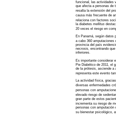
funcional, las actividades
que afecta a personas de t
resalta la extensión del pr
causa más frecuente de am
relaciona con factores soc
la diabetes
mellitus
destac
20 veces el riesgo en com
En Panamá, según datos pro
a cabo 360 amputaciones d
provincia del país evidenci
necrosis, encontrando que
inferiores.
Es importante considerar 
Pie Diabético de 2011, el g
de la prótesis, asciende a
representa este evento tan
La actividad física, gracia
diversas enfermedades cró
personas con amputaciones 
elevado riesgo de sedentar
gran parte de estos pacien
incrementa su riesgo de mo
personas con amputación de
su bienestar psicológico, 