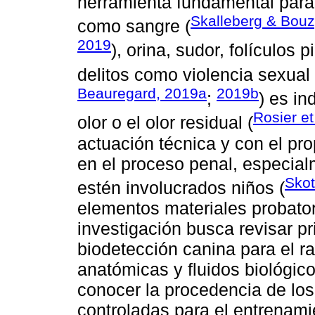
herramienta fundamental para 
Skalleberg & Bou
como sangre (
2019
), orina, sudor, folículos 
delitos como violencia sexual 
Beauregard, 2019a
2019b
;
) es in
Rosier et
olor o el olor residual (
actuación técnica y con el pro
en el proceso penal, especia
Skot
estén involucrados niños (
elementos materiales probator
investigación busca revisar pr
biodetección canina para el r
anatómicas y fluidos biológic
conocer la procedencia de lo
controladas para el entrenami