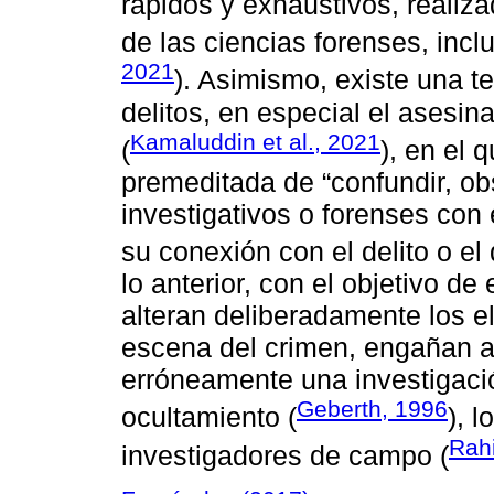
rápidos y exhaustivos, realiz
de las ciencias forenses, incl
2021
). Asimismo, existe una te
delitos, en especial el asesin
Kamaluddin et al., 2021
(
), en el 
premeditada de “confundir, obs
investigativos o forenses con 
su conexión con el delito o el 
lo anterior, con el objetivo d
alteran deliberadamente los e
escena del crimen, engañan a 
erróneamente una investigació
Geberth, 1996
ocultamiento (
), 
Rahi
investigadores de campo (