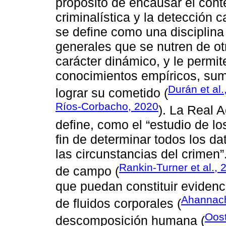
propósito de encausar el conte
criminalística y la detección c
se define como una disciplin
generales que se nutren de otr
carácter dinámico, y le permit
conocimientos empíricos, suma
Durán et al.
lograr su cometido (
Ríos-Corbacho, 2020
). La Real 
define, como el “estudio de lo
fin de determinar todos los dat
las circunstancias del crimen”.
Rankin-Turner et al., 
de campo (
que puedan constituir evidenc
Ahannach
de fluidos corporales (
Oost
descomposición humana (