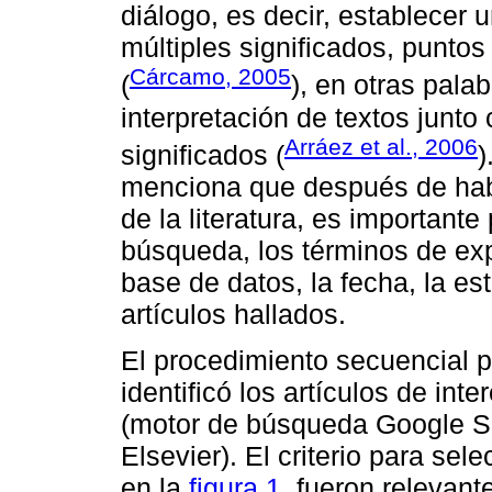
diálogo, es decir, establecer 
múltiples significados, punto
Cárcamo, 2005
(
), en otras pala
interpretación de textos junto 
Arráez et al., 2006
significados (
)
menciona que después de habe
de la literatura, es importante
búsqueda, los términos de exp
base de datos, la fecha, la e
artículos hallados.
El procedimiento secuencial p
identificó los artículos de int
(motor de búsqueda Google Sc
Elsevier). El criterio para se
en la
figura 1
, fueron relevan