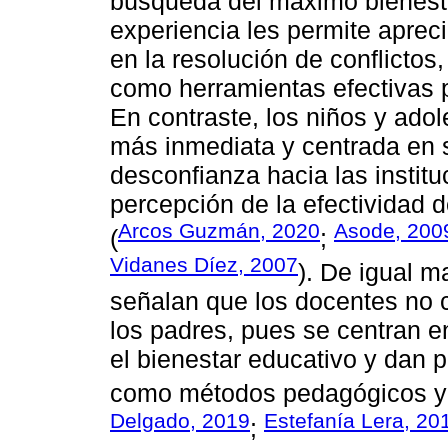
búsqueda del máximo bienest
experiencia les permite apreci
en la resolución de conflict
como herramientas efectivas pa
En contraste, los niños y ado
más inmediata y centrada en 
desconfianza hacia las institu
percepción de la efectividad 
Arcos Guzmán, 2020
Asode, 200
(
;
Vidanes Díez, 2007
). De igual m
señalan que los docentes no 
los padres, pues se centran e
el bienestar educativo y dan p
como métodos pedagógicos y g
Delgado, 2019
Estefanía Lera, 20
;