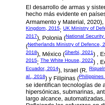
El desarrollo de armas y sist
hecho más evidente en paíse
Armamento y Material, 2020),
Kingdom, 2015
UK Ministry of De
;
2017
National Securit
), Polonia (
Netherlands Ministry of Defence, 
(
2018
Sherbi, 2021
), México (
) , 
2015
The White House, 2022
;
) , 
Ecuador, 2014
Riquel
), Israel (R.
al., 2018
Philippines
) y Filipinas (
se identifican tecnologías de a
hipersónicas, submarinas, anti
largo alcance, automatizadas,