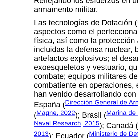
Reflejando los esfuerzos en d
armamento militar.
Las tecnologías de Dotación (
aspectos como el perfecciona
física, así como la protecció
incluidas la defensa nuclear, 
artefactos explosivos; el des
exoesqueletos y vestuario, qu
combate; equipos militares de
combatiente en operaciones, e
han venido desarrollando co
Dirección General de Ar
España (
Magne, 2022
Marina de 
(
); Brasil (
Naval Research, 2015
); Canadá (
2013
Ministerio de D
); Ecuador (