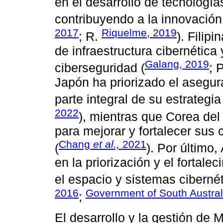
en el desarrollo de tecnologí
contribuyendo a la innovación
2017
Riquelme, 2019
; R.
). Filip
de infraestructura cibernética
Galang, 2019
ciberseguridad (
; 
Japón ha priorizado el asegu
parte integral de su estrategi
2022
), mientras que Corea de
para mejorar y fortalecer sus
Chang
et al.,
2021
(
). Por último
en la priorización y el forta
el espacio y sistemas cibernét
2016
Government of South Austral
;
El desarrollo y la gestión de 