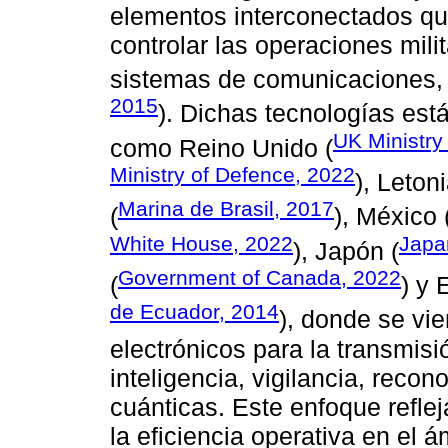
elementos interconectados qu
controlar las operaciones mili
sistemas de comunicaciones, i
2015
). Dichas tecnologías est
UK Ministry
como Reino Unido (
Ministry of Defence, 2022
), Letoni
Marina de Brasil, 2017
(
), México 
White House, 2022
Japa
), Japón (
Government of Canada, 2022
(
) y 
de Ecuador, 2014
), donde se vi
electrónicos para la transmisi
inteligencia, vigilancia, rec
cuánticas. Este enfoque refle
la eficiencia operativa en el ám