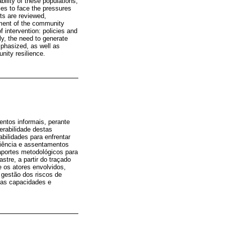
bility of these populations,
ies to face the pressures
ts are reviewed,
sment of the community
f intervention: policies and
ly, the need to generate
mphasized, as well as
nity resilience.
ntos informais, perante
erabilidade destas
bilidades para enfrentar
liência e assentamentos
aportes metodológicos para
stre, a partir do traçado
e os atores envolvidos,
 gestão dos riscos de
 das capacidades e