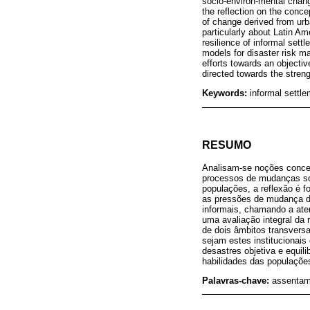
socio-environ-mental change
the reflection on the conce
of change derived from urb
particularly about Latin A
resilience of informal sett
models for disaster risk ma
efforts towards an objecti
directed towards the streng
Keywords:
informal settle
RESUMO
Analisam-se noções concei
processos de mudanças soc
populações, a reflexão é f
as pressões de mudança de
informais, chamando a ate
uma avaliação integral da 
de dois âmbitos transversa
sejam estes institucionais
desastres objetiva e equil
habilidades das populações
Palavras-chave:
assentame