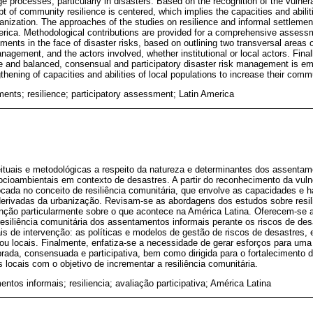
 processes, particularly in disasters. Based on the recognition of the vulnera
pt of community resilience is centered, which implies the capacities and abilit
anization. The approaches of the studies on resilience and informal settlemen
merica. Methodological contributions are provided for a comprehensive asses
lements in the face of disaster risks, based on outlining two transversal areas o
nagement, and the actors involved, whether institutional or local actors. Final
ve and balanced, consensual and participatory disaster risk management is e
thening of capacities and abilities of local populations to increase their commu
ments; resilience; participatory assessment; Latin America
tuais e metodológicas a respeito da natureza e determinantes dos assentame
ioambientais em contexto de desastres. A partir do reconhecimento da vuln
ocada no conceito de resiliência comunitária, que envolve as capacidades e ha
rivadas da urbanização. Revisam-se as abordagens dos estudos sobre resi
nção particularmente sobre o que acontece na América Latina. Oferecem-se 
resiliência comunitária dos assentamentos informais perante os riscos de desa
is de intervenção: as políticas e modelos de gestão de riscos de desastres, 
 ou locais. Finalmente, enfatiza-se a necessidade de gerar esforços para uma
ibrada, consensuada e participativa, bem como dirigida para o fortalecimento
 locais com o objetivo de incrementar a resiliência comunitária.
ntos informais; resiliencia; avaliação participativa; América Latina