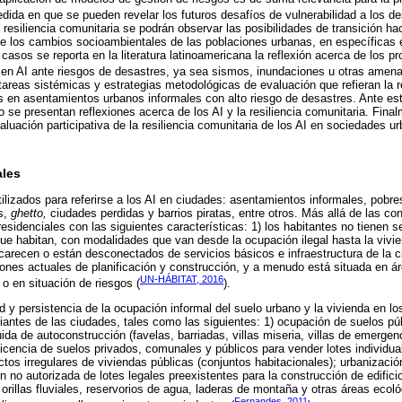
edida en que se pueden revelar los futuros desafíos de vulnerabilidad a los de
a resiliencia comunitaria se podrán observar las posibilidades de transición ha
 de los cambios socioambientales de las poblaciones urbanas, en específicas
sos se reporta en la literatura latinoamericana la reflexión acerca de los pr
 en AI ante riesgos de desastres, ya sea sismos, inundaciones u otras amena
areas sistémicas y estrategias metodológicas de evaluación que refieran la r
es en asentamientos urbanos informales con alto riesgo de desastres. Ante 
o se presentan reflexiones acerca de los AI y la resiliencia comunitaria. Fina
luación participativa de la resiliencia comunitaria de los AI en sociedades ur
ales
tilizados para referirse a los AI en ciudades: asentamientos informales, pobre
s,
ghetto,
ciudades perdidas y barrios piratas, entre otros. Más allá de las co
esidenciales con las siguientes características: 1) los habitantes no tienen s
 que habitan, con modalidades que van desde la ocupación ilegal hasta la vivien
, carecen o están desconectados de servicios básicos e infraestructura de la c
iones actuales de planificación y construcción, y a menudo está situada en á
UN-HÁBITAT, 2016
o en situación de riesgos (
).
d y persistencia de la ocupación informal del suelo urbano y la vivienda en 
antes de las ciudades, tales como las siguientes: 1) ocupación de suelos pú
da de autoconstrucción (favelas, barriadas, villas miseria, villas de emergenc
n licencia de suelos privados, comunales y públicos para vender lotes individu
ctos irregulares de viviendas públicas (conjuntos habitacionales); urbanizac
n no autorizada de lotes legales preexistentes para la construcción de edifici
orillas fluviales, reservorios de agua, laderas de montaña y otras áreas ecol
Fernandes, 2011