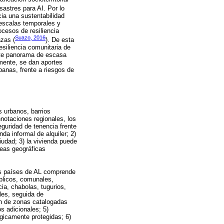
sastres para AI. Por lo
cia una sustentabilidad
 escalas temporales y
ocesos de resiliencia
Suazo, 2016
zas (
). De esta
esiliencia comunitaria de
este panorama de escasa
lmente, se dan aportes
banas, frente a riesgos de
s urbanos, barrios
nnotaciones regionales, los
eguridad de tenencia frente
da informal de alquiler; 2)
iudad; 3) la vivienda puede
reas geográficas
los países de AL comprende
blicos, comunales,
ia, chabolas, tugurios,
ales, seguida de
ión de zonas catalogadas
os adicionales; 5)
ógicamente protegidas; 6)