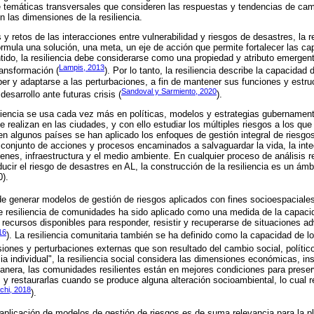
temáticas transversales que consideren las respuestas y tendencias de camb
n las dimensiones de la resiliencia.
 y retos de las interacciones entre vulnerabilidad y riesgos de desastres, la 
rmula una solución, una meta, un eje de acción que permite fortalecer las ca
tido, la resiliencia debe considerarse como una propiedad y atributo emergent
Lampis, 2013
ransformación (
). Por lo tanto, la resiliencia describe la capacidad
rber y adaptarse a las perturbaciones, a fin de mantener sus funciones y estr
Sandoval y Sarmiento, 2020
desarrollo ante futuras crisis (
).
liencia se usa cada vez más en políticas, modelos y estrategias gubernament
 realizan en las ciudades, y con ello estudiar los múltiples riesgos a los qu
 en algunos países se han aplicado los enfoques de gestión integral de riesgos
njunto de acciones y procesos encaminados a salvaguardar la vida, la integ
enes, infraestructura y el medio ambiente. En cualquier proceso de análisis 
ucir el riesgo de desastres en AL, la construcción de la resiliencia es un ámb
).
de generar modelos de gestión de riesgos aplicados con fines socioespaciales
de resiliencia de comunidades ha sido aplicado como una medida de la capaci
s recursos disponibles para responder, resistir y recuperarse de situaciones 
016
). La resiliencia comunitaria también se ha definido como la capacidad de 
siones y perturbaciones externas que son resultado del cambio social, polític
ncia individual", la resiliencia social considera las dimensiones económicas, in
nera, las comunidades resilientes están en mejores condiciones para preser
 y restaurarlas cuando se produce alguna alteración socioambiental, lo cual r
chi, 2018
).
 aplicación de modelos de gestión de riesgos es de suma relevancia para la pla