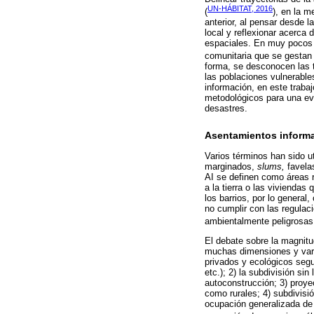
UN-HÁBITAT, 2016
(
), en la m
anterior, al pensar desde l
local y reflexionar acerca
espaciales. En muy pocos ca
comunitaria que se gestan
forma, se desconocen las t
las poblaciones vulnerabl
información, en este trabaj
metodológicos para una eva
desastres.
Asentamientos inform
Varios términos han sido u
marginados,
slums,
favela
AI se definen como áreas r
a la tierra o las viviendas
los barrios, por lo general
no cumplir con las regulac
ambientalmente peligrosas 
El debate sobre la magnitu
muchas dimensiones y vari
privados y ecológicos segui
etc.); 2) la subdivisión si
autoconstrucción; 3) proye
como rurales; 4) subdivisió
ocupación generalizada de 