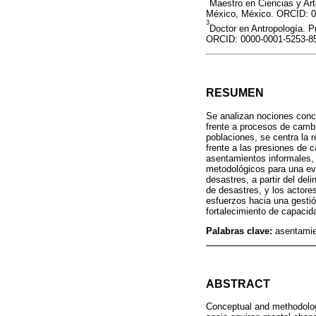
Maestro en Ciencias y Art
México, México. ORCID: 0
3
Doctor en Antropología. P
ORCID: 0000-0001-5253-85
RESUMEN
Se analizan nociones conc
frente a procesos de cambi
poblaciones, se centra la r
frente a las presiones de 
asentamientos informales, 
metodológicos para una eva
desastres, a partir del de
de desastres, y los actore
esfuerzos hacia una gestió
fortalecimiento de capacid
Palabras clave:
asentamien
ABSTRACT
Conceptual and methodologi