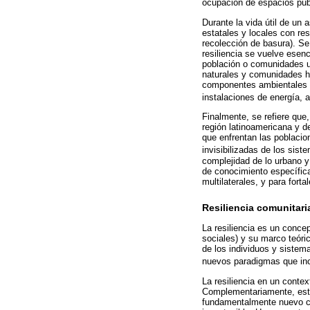
ocupación de espacios púb
Durante la vida útil de un
estatales y locales con re
recolección de basura). Se 
resiliencia se vuelve esenc
población o comunidades ur
naturales y comunidades hu
componentes ambientales y 
instalaciones de energía, a
Finalmente, se refiere que
región latinoamericana y de
que enfrentan las poblaci
invisibilizadas de los sist
complejidad de lo urbano y
de conocimiento específicas
multilaterales, y para fort
Resiliencia comunitari
La resiliencia es un concep
sociales) y su marco teóri
de los individuos y sistema
nuevos paradigmas que incl
La resiliencia en un conte
Complementariamente, este 
fundamentalmente nuevo cu