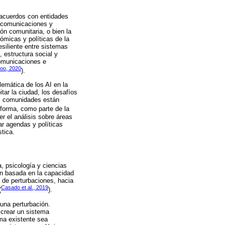
a acuerdos con entidades
a, comunicaciones y
ión comunitaria, o bien la
nómicas y políticas de la
esiliente entre sistemas
 estructura social y
comunicaciones e
oo, 2020
).
lemática de los AI en la
itar la ciudad, los desafíos
as comunidades están
 forma, como parte de la
r el análisis sobre áreas
ar agendas y políticas
stica.
a, psicología y ciencias
ón basada en la capacidad
a de perturbaciones, hacia
Casado et al., 2019
(
).
una perturbación.
 crear un sistema
ma existente sea