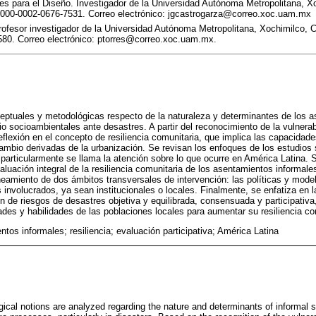
es para el Diseño. Investigador de la Universidad Autónoma Metropolitana, X
000-0002-0676-7531. Correo electrónico: jgcastrogarza@correo.xoc.uam.mx
rofesor investigador de la Universidad Autónoma Metropolitana, Xochimilco,
80. Correo electrónico: ptorres@correo.xoc.uam.mx.
eptuales y metodológicas respecto de la naturaleza y determinantes de los a
o socioambientales ante desastres. A partir del reconocimiento de la vulnerab
eflexión en el concepto de resiliencia comunitaria, que implica las capacidad
cambio derivadas de la urbanización. Se revisan los enfoques de los estudios s
particularmente se llama la atención sobre lo que ocurre en América Latina. 
luación integral de la resiliencia comunitaria de los asentamientos informales
lineamiento de dos ámbitos transversales de intervención: las políticas y mode
s involucrados, ya sean institucionales o locales. Finalmente, se enfatiza en 
n de riesgos de desastres objetiva y equilibrada, consensuada y participativa,
ades y habilidades de las poblaciones locales para aumentar su resiliencia co
tos informales; resiliencia; evaluación participativa; América Latina
cal notions are analyzed regarding the nature and determinants of informal s