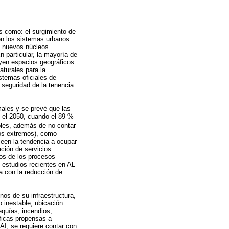
s como: el surgimiento de
 en los sistemas urbanos
us nuevos núcleos
n particular, la mayoría de
yen espacios geográficos
turales para la
stemas oficiales de
 seguridad de la tenencia
males y se prevé que las
n el 2050, cuando el 89 %
bles, además de no contar
cos extremos), como
seen la tendencia a ocupar
ación de servicios
dos de los procesos
; estudios recientes en AL
ra con la reducción de
nos de su infraestructura,
 inestable, ubicación
equías, incendios,
ficas propensas a
AI, se requiere contar con