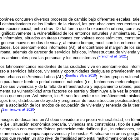
poránea concurren diversos procesos de cambio bajo diferentes escalas, tale
l desbordamiento de los límites de la ciudad, las perturbaciones recurrentes
ión socioespacial, entre otros. De tal forma que la expansión urbana, con s
gnificativamente la vulnerabilidad de los entornos naturales y ambientales. E
 informales, situados en áreas urbanas con valores ecosistémicos, constitu
 generan nuevos modos de vida y, al mismo tiempo, modifican los entornos na
dades. Los asentamientos informales (AI), al encontrarse al margen de los si
 urbana, además de carecer de servicios básicos, infraestructura de vivienda y
French et al., 2021
afíos ambientales para las personas y los ecosistemas (
).
os latinoamericanos residentes de las ciudades vive en asentamientos infor
eso a servicios básicos, vivienda y oportunidades desiguales prevalecerán e
Bonilla y Silva, 2019
reas urbanas de América Latina (AL) (
). Estos grupos vulnera
n para hacer frente a perturbaciones naturales (i.e., fenómenos meteorológi
ad de sus viviendas y de la falta de infraestructura y equipamiento urbano, po
menta su vulnerabilidad ante factores de estrés y disminuye a la vez la prest
torios que ocupan. Así mismo, los AI son frecuente o sistemáticamente aisla
esgos (i.e., distribución de ayuda y programas de reconstrucción posdesastre)
car la asociación de los modos de ocupación de vivienda y tenencia de la tier
Sarmiento
et al,
2020
 (
).
 riesgos de desastres en AI debe considerar su propia vulnerabilidad, en térmi
(i.e., situación económica precaria, viviendas mal construidas, tipo de suelo
ión compleja con eventos físicos potencialmente dañinos (i.e., inundaciones, s
e amenazan su propia supervivencia y bienestar. Al situarse en áreas geográ
gos que revelan un alto nivel de fragilidad ambiental multidimensional de los 