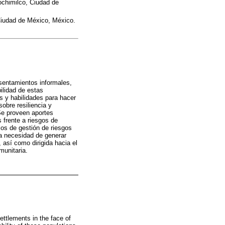
ochimilco, Ciudad de
 Ciudad de México, México.
sentamientos informales,
ilidad de estas
es y habilidades para hacer
obre resiliencia y
Se proveen aportes
 frente a riesgos de
los de gestión de riesgos
la necesidad de generar
 así como dirigida hacia el
munitaria.
ettlements in the face of