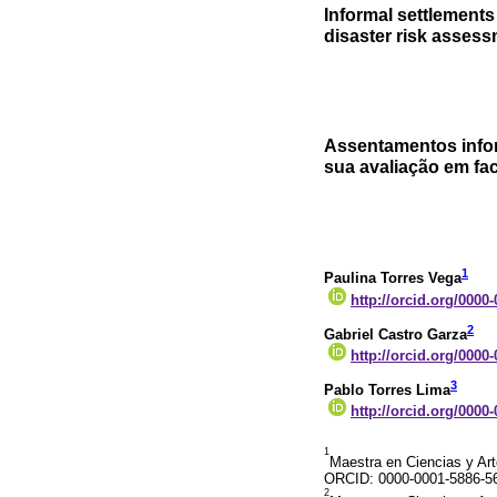
Informal settlements 
disaster risk asses
Assentamentos infor
sua avaliação em fac
1
Paulina Torres Vega
http://orcid.org/0000
2
Gabriel Castro Garza
http://orcid.org/0000
3
Pablo Torres Lima
http://orcid.org/0000
1
Maestra en Ciencias y Art
ORCID: 0000-0001-5886-56
2