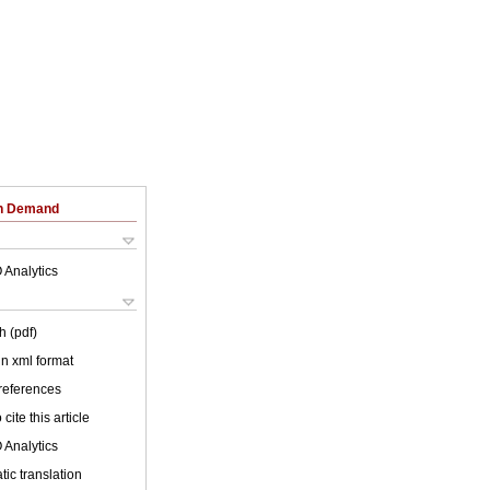
on Demand
 Analytics
h (pdf)
 in xml format
 references
cite this article
 Analytics
ic translation