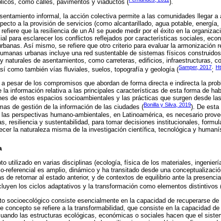
licos, como calles, pavimentos y viaductos (
).
 asentamiento informal, la acción colectiva permite a las comunidades llegar 
specto a la provisión de servicios (como alcantarillado, agua potable, energí
refiere que la resiliencia de un AI se puede medir por el éxito en la organizac
ial para esclarecer los conflictos reflejados por características sociales, eco
banas. Así mismo, se refiere que otro criterio para evaluar la armonización r
manas urbanas incluye una red sustentable de sistemas físicos construidos,
naturales de asentamientos, como carreteras, edificios, infraestructuras, 
Samper, 2017
Ht
sí como también vías fluviales, suelos, topografía y geología (
;
, a pesar de los compromisos que abordan de forma directa e indirecta la prob
 la información relativa a las principales características de esta forma de hab
ones de estos espacios socioambientales y las prácticas que surgen desde l
Bonilla y Silva, 2019
emas de gestión de la información de las ciudades (
). De esta
 las perspectivas humano-ambientales, en Latinoamérica, es necesario provee
, resiliencia y sustentabilidad, para tomar decisiones institucionales, formul
alecer la naturaleza misma de la investigación científica, tecnológica y humaní
a
to utilizado en varias disciplinas (ecología, física de los materiales, ingenierí
co-referencial es amplio, dinámico y ha transitado desde una conceptualizaci
s de retornar al estado anterior, y de contextos de equilibrio ante la presenci
uyen los ciclos adaptativos y la transformación como elementos distintivos 
xto socioecológico consiste esencialmente en la capacidad de recuperarse de 
concepto se refiere a la transformabilidad, que consiste en la capacidad de
ando las estructuras ecológicas, económicas o sociales hacen que el siste