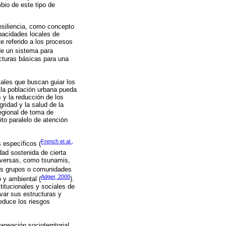
io de este tipo de
resiliencia, como concepto
pacidades locales de
e referido a los procesos
 de un sistema para
ucturas básicas para una
ales que buscan guiar los
e la población urbana pueda
 y la reducción de los
ridad y la salud de la
regional de toma de
ito paralelo de atención
French et al.,
 específicos (
dad sostenida de cierta
adversas, como tsunamis,
los grupos o comunidades
Adger, 2000
o y ambiental (
).
stitucionales y sociales de
var sus estructuras y
educe los riesgos
neación socioterritorial