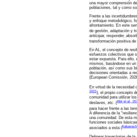
una mayor comprensión de 
poblaciones, tal y como so
Frente a las incertidumbres
y enfoque metodológico, fo
afrontamiento. En este sen
de gestión, adaptación y t
anticipar, responder, abso
transformación positiva de 
En AL, el concepto de resi
esfuerzos colectivos que se
estar expuesta. Para ello,
mismos, basándose en un co
población, así como sus bi
decisiones orientadas a red
(European Comissión, 2020
En virtud de la necesidad 
2021
), el propio concepto 
comunidad para utilizar lo
Abir et al., 2
deslaves, etc. (
para hacer frente a las ten
A diferencia de la "resilie
una comunidad. De esta ma
funciones sociales básicas
Kaluarach
asociados a esta (
Delinear trayectorias de la