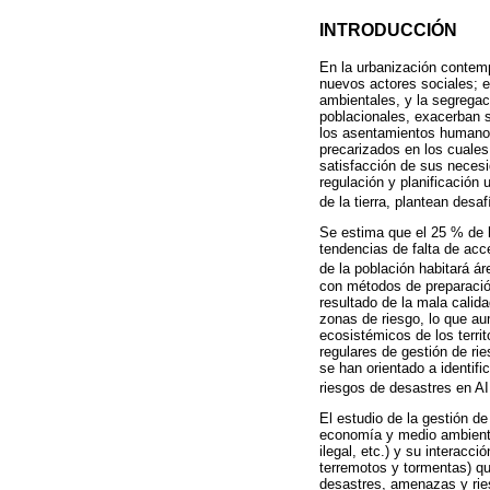
INTRODUCCIÓN
En la urbanización contem
nuevos actores sociales; e
ambientales, y la segregac
poblacionales, exacerban si
los asentamientos humanos
precarizados en los cuales
satisfacción de sus necesi
regulación y planificación
de la tierra, plantean des
Se estima que el 25 % de l
tendencias de falta de acc
de la población habitará á
con métodos de preparació
resultado de la mala calid
zonas de riesgo, lo que au
ecosistémicos de los terri
regulares de gestión de ri
se han orientado a identifi
riesgos de desastres en AI
El estudio de la gestión de
economía y medio ambiente 
ilegal, etc.) y su interacc
terremotos y tormentas) qu
desastres, amenazas y ries