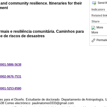
and community resilience. Itineraries for their
Send th
sment
Indicators
Related lin
Share
More
mais e resiliência comunitária. Caminhos para
More
e de riscos de desastres
Permali
-0001-5886-5638
-0002-0676-7531
-0001-5253-8580
es para el Diseño. Estudiante de doctorado. Departamento de Antropología, U
38 Correo electrónico: paulinatorres0333@gmail.com