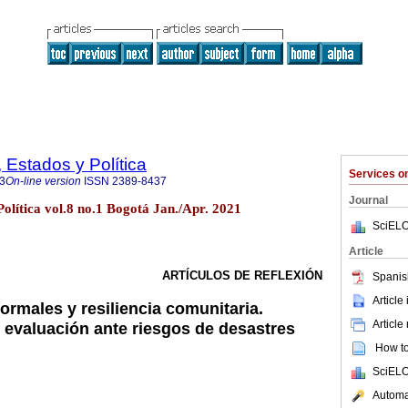
 Estados y Política
Services 
3
On-line version
ISSN
2389-8437
Journal
olítica vol.8 no.1 Bogotá Jan./Apr. 2021
SciELO
Article
ARTÍCULOS DE REFLEXIÓN
Spanis
Article
ormales y resiliencia comunitaria.
Article
u evaluación ante riesgos de desastres
How to 
SciELO
Automat