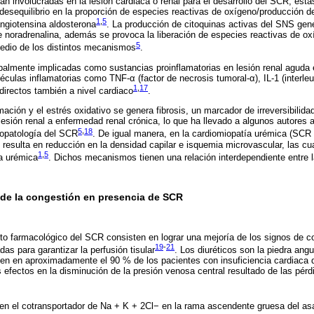
án involucradas en la lesión cardiaca o renal para el desarrollo del SCR, esta
desequilibrio en la proporción de especies reactivas de oxígeno/producción de
1
,
5
angiotensina aldosterona
. La producción de citoquinas activas del SNS gen
 noradrenalina, además se provoca la liberación de especies reactivas de ox
5
medio de los distintos mecanismos
.
ipalmente implicadas como sustancias proinflamatorias en lesión renal aguda
culas inflamatorias como TNF-α (factor de necrosis tumoral-α), IL-1 (interleuc
1
,
17
directos también a nivel cardiaco
.
ación y el estrés oxidativo se genera fibrosis, un marcador de irreversibilidad
 lesión renal a enfermedad renal crónica, lo que ha llevado a algunos autores 
5
,
18
iopatología del SCR
. De igual manera, en la cardiomiopatía urémica (SCR ti
e resulta en reducción en la densidad capilar e isquemia microvascular, las c
1
,
5
ía urémica
. Dichos mecanismos tienen una relación interdependiente entre l
de la congestión en presencia de SCR
nto farmacológico del SCR consisten en lograr una mejoría de los signos de c
19
-
21
as para garantizar la perfusión tisular
. Los diuréticos son la piedra ang
ben en aproximadamente el 90 % de los pacientes con insuficiencia cardiac
 efectos en la disminución de la presión venosa central resultado de las pérd
ben el cotransportador de Na + K + 2Cl− en la rama ascendente gruesa del as