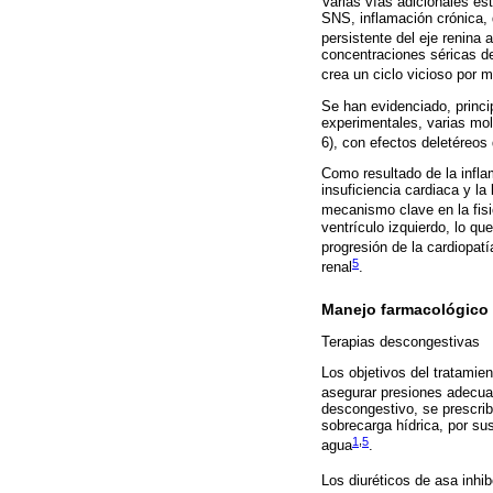
Varias vías adicionales est
SNS, inflamación crónica, 
persistente del eje renina 
concentraciones séricas de
crea un ciclo vicioso por 
Se han evidenciado, princ
experimentales, varias molé
6), con efectos deletéreos 
Como resultado de la inflam
insuficiencia cardiaca y la
mecanismo clave en la fis
ventrículo izquierdo, lo qu
progresión de la cardiopat
5
renal
.
Manejo farmacológico 
Terapias descongestivas
Los objetivos del tratamie
asegurar presiones adecuad
descongestivo, se prescri
sobrecarga hídrica, por sus
1
,
5
agua
.
Los diuréticos de asa inhi