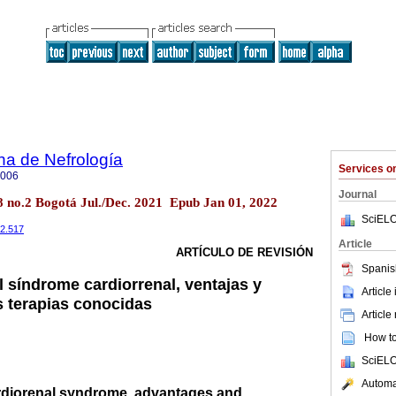
na de Nefrología
Services 
5006
Journal
.8 no.2 Bogotá Jul./Dec. 2021 Epub Jan 01, 2022
SciELO
.2.517
Article
ARTÍCULO DE REVISIÓN
Spanis
l síndrome cardiorrenal, ventajas y
Article
s terapias conocidas
Article
How to 
SciELO
Automat
cardiorenal syndrome, advantages and