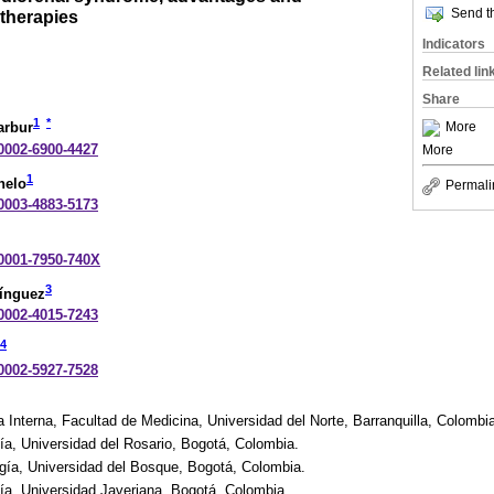
Send th
 therapies
Indicators
Related lin
Share
1
*
More
arbur
-0002-6900-4427
More
1
nelo
Permali
-0003-4883-5173
-0001-7950-740X
3
ínguez
-0002-4015-7243
4
-0002-5927-7528
Interna, Facultad de Medicina, Universidad del Norte, Barranquilla, Colombi
a, Universidad del Rosario, Bogotá, Colombia.
gía, Universidad del Bosque, Bogotá, Colombia.
ía, Universidad Javeriana, Bogotá, Colombia.