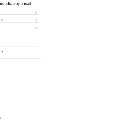
is article by e-mail
ks
nk
a