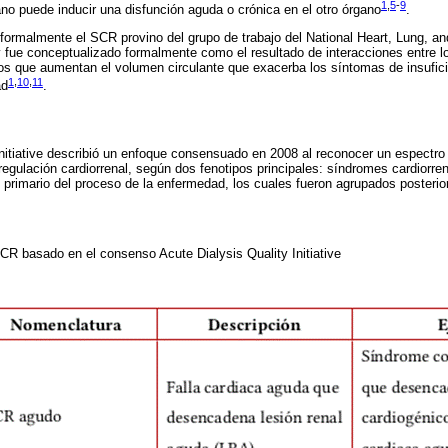
1
,
5
-
9
no puede inducir una disfunción aguda o crónica en el otro órgano
.
r formalmente el SCR provino del grupo de trabajo del National Heart, Lung, an
fue conceptualizado formalmente como el resultado de interacciones entre lo
os que aumentan el volumen circulante que exacerba los síntomas de insufici
1
,
10
,
11
ad
.
Initiative describió un enfoque consensuado en 2008 al reconocer un espectro
egulación cardiorrenal, según dos fenotipos principales: síndromes cardiorre
 primario del proceso de la enfermedad, los cuales fueron agrupados posterio
SCR basado en el consenso Acute Dialysis Quality Initiative