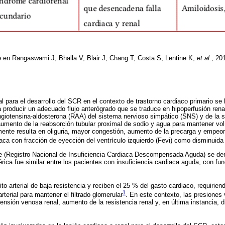
 en Rangaswami J, Bhalla V, Blair J, Chang T, Costa S, Lentine K,
et al
., 20
l para el desarrollo del SCR en el contexto de trastorno cardiaco primario se
roducir un adecuado flujo anterógrado que se traduce en hipoperfusión renal,
angiotensina-aldosterona (RAA) del sistema nervioso simpático (SNS) y de la 
umento de la reabsorción tubular proximal de sodio y agua para mantener v
mente resulta en oliguria, mayor congestión, aumento de la precarga y empeor
iaca con fracción de eyección del ventrículo izquierdo (Fevi) como disminuida
re (Registro Nacional de Insuficiencia Cardiaca Descompensada Aguda) se de
rica fue similar entre los pacientes con insuficiencia cardiaca aguda, con fun
ito arterial de baja resistencia y reciben el 25 % del gasto cardiaco, requirie
1
terial para mantener el filtrado glomerular
. En este contexto, las presiones
ensión venosa renal, aumento de la resistencia renal y, en última instancia, d