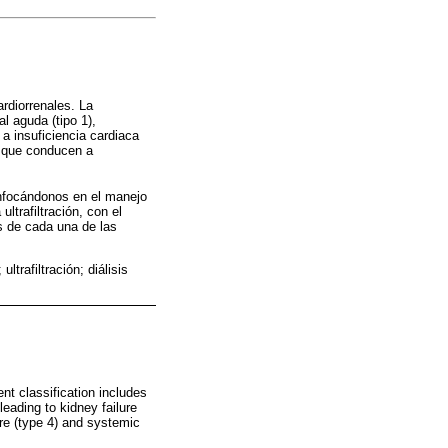
rdiorrenales. La
l aguda (tipo 1),
 a insuficiencia cardiaca
s que conducen a
 enfocándonos en el manejo
ltrafiltración, con el
es de cada una de las
ltrafiltración; diálisis
nt classification includes
leading to kidney failure
lure (type 4) and systemic