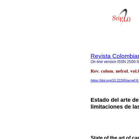
Revista Colombia
On-line version
ISSN
2500-
Rev. colom. nefrol. vol
https://doi.org/10.22265/acnef.8
Estado del arte de
limitaciones de la
State of the art of 