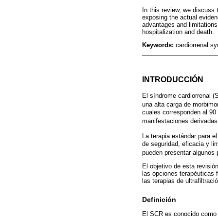
In this review, we discuss 
exposing the actual evidence
advantages and limitations o
hospitalization and death.
Keywords:
cardiorrenal sy
INTRODUCCIÓN
El síndrome cardiorrenal (
una alta carga de morbimor
cuales corresponden al 90 
manifestaciones derivadas 
La terapia estándar para e
de seguridad, eficacia y li
pueden presentar algunos p
El objetivo de esta revisi
las opciones terapéuticas f
las terapias de ultrafiltraci
Definición
El SCR es conocido como un