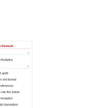
on Demand
 Analytics
h (pdf)
 in xml format
 references
cite this article
 Analytics
ic translation