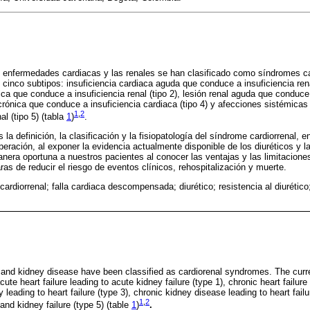
s enfermedades cardiacas y las renales se han clasificado como síndromes ca
e cinco subtipos: insuficiencia cardiaca aguda que conduce a insuficiencia rena
ica que conduce a insuficiencia renal (tipo 2), lesión renal aguda que conduce
 crónica que conduce a insuficiencia cardiaca (tipo 4) y afecciones sistémica
1
,
2
al (tipo 5) (tabla
1
)
.
 la definición, la clasificación y la fisiopatología del síndrome cardiorrenal,
ración, al exponer la evidencia actualmente disponible de los diuréticos y la u
manera oportuna a nuestros pacientes al conocer las ventajas y las limitacion
as de reducir el riesgo de eventos clínicos, rehospitalización y muerte.
ardiorrenal; falla cardiaca descompensada; diurético; resistencia al diurético; u
 and kidney disease have been classified as cardiorenal syndromes. The curre
ute heart failure leading to acute kidney failure (type 1), chronic heart failure 
y leading to heart failure (type 3), chronic kidney disease leading to heart fai
1
,
2
 and kidney failure (type 5) (table
1
)
.