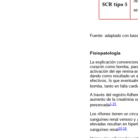
Fuente: adaptado con base
Fisiopatología
La explicación convenciona
corazón como bomba, para p
activación del eje renina-
dando como resultado un a
efectivos, lo que eventual
bomba, tanto en falla card
A través del registro Adhe
aumento de la creatinina sé
1
,
15
preservada
.
Los riñones tienen un circu
sanguíneo renal venoso y ar
elevadas resultan en hipert
10
,
16
sanguíneo renal
.