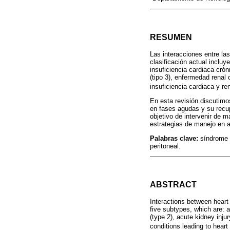
RESUMEN
Las interacciones entre la
clasificación actual incluy
insuficiencia cardiaca crón
(tipo 3), enfermedad renal
insuficiencia cardiaca y ren
En esta revisión discutimos
en fases agudas y su recupe
objetivo de intervenir de 
estrategias de manejo en ar
Palabras clave:
síndrome c
peritoneal.
ABSTRACT
Interactions between heart
five subtypes, which are: ac
(type 2), acute kidney injur
conditions leading to heart