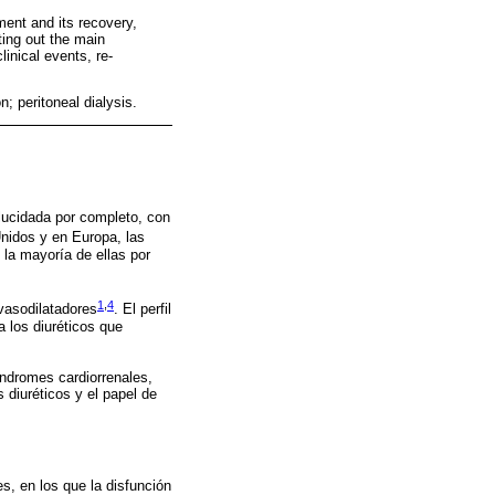
ment and its recovery,
nting out the main
linical events, re-
n; peritoneal dialysis.
ilucidada por completo, con
nidos y en Europa, las
la mayoría de ellas por
1
,
4
vasodilatadores
. El perfil
a los diuréticos que
índromes cardiorrenales,
 diuréticos y el papel de
s, en los que la disfunción