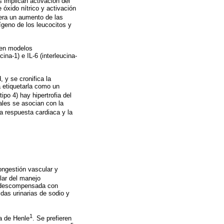
s implican activación del
 óxido nítrico y activación
era un aumento de las
ígeno de los leucocitos y
 en modelos
ina-1) e IL-6 (interleucina-
, y se cronifica la
a etiquetarla como un
po 4) hay hipertrofia del
uales se asocian con la
a respuesta cardiaca y la
ongestión vascular y
ular del manejo
a descompensada con
idas urinarias de sodio y
1
a de Henle
. Se prefieren