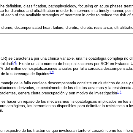
the definition, classification, pathophysiology, focusing on acute phases treat
 for diuretics and ultrafiltration in order to intervene in a timely manner, poi
f each of the available strategies of treatment in order to reduce the risk of c
ndrome; decompensated heart failure; diuretic; diuretic resistance; ultrafiltratio
SCR) se caracteriza por una clínica variable, una fisiopatología compleja no d
1
-
3
talidad
. Existe un alto número de hospitalizaciones por SCR en Estados U
% del millón de hospitalizaciones anuales por falla cardiaca descompensada, 
1
,
2
de la sobrecarga de líquidos
.
l manejo de la falla cardiaca descompensada consiste en diuréticos de asa y 
mitaciones derivadas, especialmente de los efectos adversos y la resistencia 
1
,
4
acientes, genera cierta preocupación y son motivo de investigación
.
ón es hacer un repaso de los mecanismos fisiopatológicos implicados en los s
armacológicas, las herramientas disponibles para delimitar la resistencia a los
ón.
 espectro de los trastornos que involucran tanto el corazón como los riñone