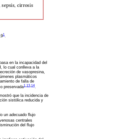
1
19
.
 basa en la incapacidad del
 lo cual conlleva a la
secreción de vasopresina,
olúmenes plasmáticos
amiento de falla de
1
,
13
,
14
 o preservada
.
mostró que la incidencia de
ción sistólica reducida y
ndo un adecuado flujo
 venosas centrales
isminución del flujo