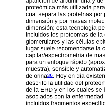
aparición de albuminuria y de
proteómica más utilizada para
cual separa las proteínas por 
dimensión y por masas molecu
dimensión; esta tecnología per
incluidos los proteomas de la 
glomerulares y las células epi
lugar suele recomendarse la c
capilar/espectrometría de mas
para un enfoque rápido (apro
muestra), sensible y automati
36
de orina
. Hoy en día exist
descrito la utilidad del prote
de la ERD y en los cuales se 
asociados con la enfermedad a
incluidos fragmentos específi