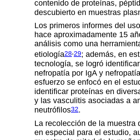
contenido de proteínas, pépt
descubierto en muestras plas
Los primeros informes del uso
hace aproximadamente 15 año
análisis como una herramienta
,
28
29
etiología
; además, en est
tecnología, se logró identific
nefropatía por IgA y nefropa
esfuerzo se enfocó en el estu
identificar proteínas en dive
y las vasculitis asociadas a a
32
neutrófilos
.
La recolección de la muestra 
en especial para el estudio, a