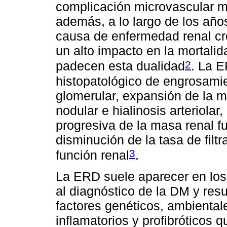
complicación microvascular 
además, a lo largo de los año
causa de enfermedad renal cr
un alto impacto en la mortali
2
padecen esta dualidad
. La E
histopatológico de engrosami
glomerular, expansión de la m
nodular e hialinosis arteriola
progresiva de la masa renal f
disminución de la tasa de filt
3
función renal
.
La ERD suele aparecer en los 
al diagnóstico de la DM y resu
factores genéticos, ambienta
inflamatorios y profibróticos 