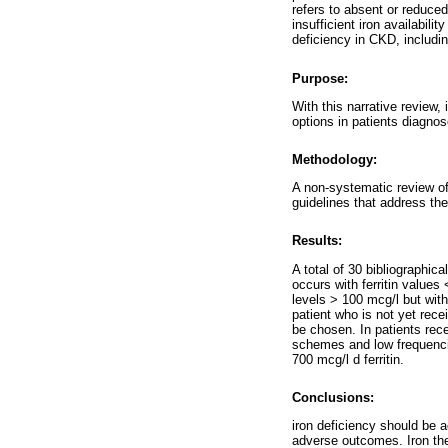
refers to absent or reduced
insufficient iron availabili
deficiency in CKD, includin
Purpose:
With this narrative review, 
options in patients diagnos
Methodology:
A non-systematic review of 
guidelines that address the
Results:
A total of 30 bibliographic
occurs with ferritin values 
levels > 100 mcg/l but wit
patient who is not yet recei
be chosen. In patients rece
schemes and low frequencie
700 mcg/l d ferritin.
Conclusions:
iron deficiency should be a
adverse outcomes. Iron the