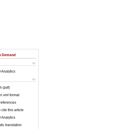
on Demand
 Analytics
h (pdf)
 in xml format
 references
cite this article
 Analytics
ic translation