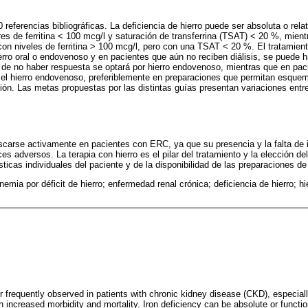
 referencias bibliográficas. La deficiencia de hierro puede ser absoluta o relat
es de ferritina < 100 mcg/l y saturación de transferrina (TSAT) < 20 %, mient
con niveles de ferritina > 100 mcg/l, pero con una TSAT < 20 %. El tratamiento
erro oral o endovenoso y en pacientes que aún no reciben diálisis, se puede 
l, de no haber respuesta se optará por hierro endovenoso, mientras que en pac
es el hierro endovenoso, preferiblemente en preparaciones que permitan esque
ión. Las metas propuestas por las distintas guías presentan variaciones entr
buscarse activamente en pacientes con ERC, ya que su presencia y la falta de 
s adversos. La terapia con hierro es el pilar del tratamiento y la elección del
ticas individuales del paciente y de la disponibilidad de las preparaciones de
emia por déficit de hierro; enfermedad renal crónica; deficiencia de hierro; hie
er frequently observed in patients with chronic kidney disease (CKD), especial
 increased morbidity and mortality. Iron deficiency can be absolute or functio