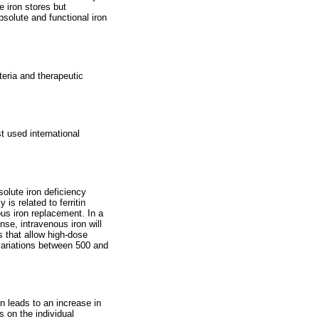
e iron stores but
absolute and functional iron
iteria and therapeutic
t used international
solute iron deficiency
is related to ferritin
us iron replacement. In a
onse, intravenous iron will
s that allow high-dose
variations between 500 and
n leads to an increase in
 on the individual