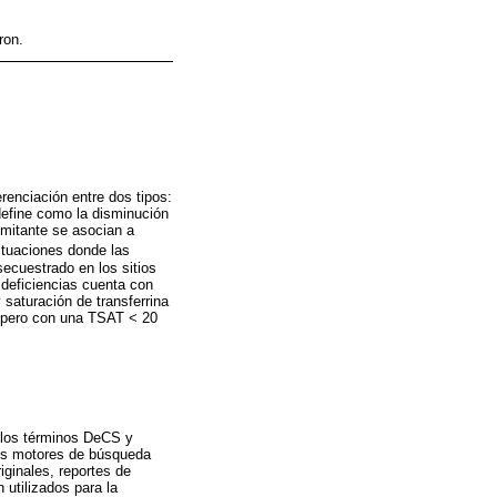
ron.
renciación entre dos tipos:
 define como la disminución
omitante se asocian a
situaciones donde las
secuestrado en los sitios
 deficiencias cuenta con
 saturación de transferrina
l, pero con una TSAT < 20
n los términos DeCS y
 los motores de búsqueda
iginales, reportes de
 utilizados para la