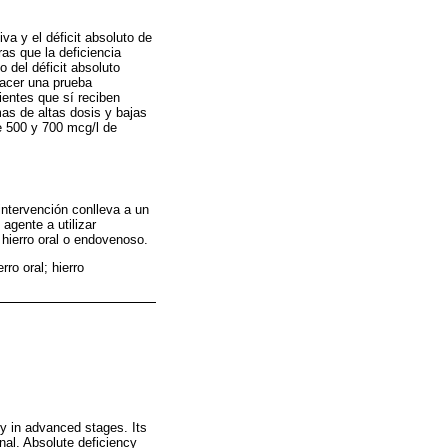
iva y el déficit absoluto de
ras que la deficiencia
 del déficit absoluto
hacer una prueba
ientes que sí reciben
mas de altas dosis y bajas
e 500 y 700 mcg/l de
intervención conlleva a un
 agente a utilizar
 hierro oral o endovenoso.
rro oral; hierro
ly in advanced stages. Its
nal. Absolute deficiency