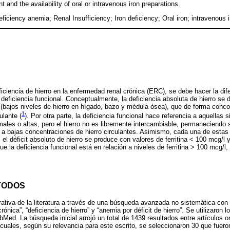
nt and the availability of oral or intravenous iron preparations.
ficiency anemia; Renal Insufficiency; Iron deficiency; Oral iron; intravenous i
ciencia de hierro en la enfermedad renal crónica (ERC), se debe hacer la dife
a deficiencia funcional. Conceptualmente, la deficiencia absoluta de hierro se
 (bajos niveles de hierro en hígado, bazo y médula ósea), que de forma conc
1
ulante (
). Por otra parte, la deficiencia funcional hace referencia a aquellas 
males o altas, pero el hierro no es libremente intercambiable, permaneciendo 
a bajas concentraciones de hierro circulantes. Asimismo, cada una de estas
 el déficit absoluto de hierro se produce con valores de ferritina < 100 mcg/l y
e la deficiencia funcional está en relación a niveles de ferritina > 100 mcg/
TODOS
rrativa de la literatura a través de una búsqueda avanzada no sistemática co
nica”, “deficiencia de hierro” y “anemia por déficit de hierro”. Se utilizaron
ed. La búsqueda inicial arrojó un total de 1439 resultados entre artículos or
cuales, según su relevancia para este escrito, se seleccionaron 30 que fueron