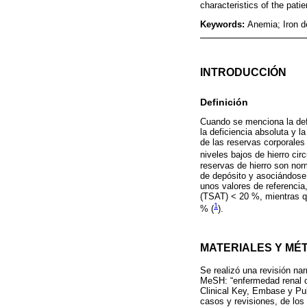
characteristics of the patie
Keywords:
Anemia; Iron de
INTRODUCCIÓN
Definición
Cuando se menciona la defi
la deficiencia absoluta y l
de las reservas corporales
niveles bajos de hierro circ
reservas de hierro son nor
de depósito y asociándose 
unos valores de referencia,
(TSAT) < 20 %, mientras qu
1
% (
).
MATERIALES Y MÉ
Se realizó una revisión na
MeSH: “enfermedad renal cró
Clinical Key, Embase y PubM
casos y revisiones, de los 