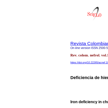
Revista Colombia
On-line version
ISSN
2500-
Rev. colom. nefrol. vo
https://doi.org/10.22265/acnef.1
Deficiencia de hi
Iron deficiency in c