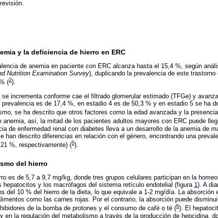
revisión.
emia y la deficiencia de hierro en ERC
valencia de anemia en paciente con ERC alcanza hasta el 15,4 %, según aná
nd Nutrition Examination Survey
), duplicando la prevalencia de este trastorno 
2
 % (
).
 se incrementa conforme cae el filtrado glomerular estimado (TFGe) y avanza
a prevalencia es de 17,4 %, en estadio 4 es de 50,3 % y en estadio 5 se ha d
ismo, se ha descrito que otros factores como la edad avanzada y la presenci
e anemia, así, la mitad de los pacientes adultos mayores con ERC puede lleg
cia de enfermedad renal con diabetes lleva a un desarrollo de la anemia de
 han descrito diferencias en relación con el género, encontrando una preva
5
21 %, respectivamente) (
).
ismo del hierro
rro es de 5,7 a 9,7 mg/kg, donde tres grupos celulares participan en la homeos
s hepatocitos y los macrófagos del sistema retículo endotelial (figura
1
). A dia
del 10 % del hierro de la dieta, lo que equivale a 1-2 mg/día. La absorción 
limentos como las carnes rojas. Por el contrario, la absorción puede disminui
6
ibidores de la bomba de protones y el consumo de café o té (
). El hepatoci
y en la regulación del metabolismo a través de la producción de hepcidina, d