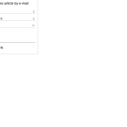
is article by e-mail
ks
nk