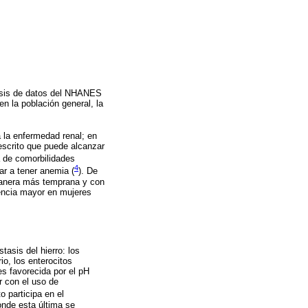
lisis de datos del NHANES
en la población general, la
 la enfermedad renal; en
escrito que puede alcanzar
a de comorbilidades
4
ar a tener anemia (
). De
 manera más temprana y con
lencia mayor en mujeres
tasis del hierro: los
rio, los enterocitos
es favorecida por el pH
r con el uso de
to participa en el
onde esta última se