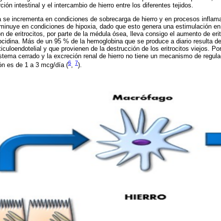
ión intestinal y el intercambio de hierro entre los diferentes tejidos.
 se incrementa en condiciones de sobrecarga de hierro y en procesos inflamato
minuye en condiciones de hipoxia, dado que esto genera una estimulación en
ón de eritrocitos, por parte de la médula ósea, lleva consigo el aumento de eritr
cidina. Más de un 95 % de la hemoglobina que se produce a diario resulta del
culoendotelial y que provienen de la destrucción de los eritrocitos viejos. Por
stema cerrado y la excreción renal de hierro no tiene un mecanismo de regula
6
7
n es de 1 a 3 mcg/día (
,
).