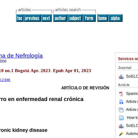
na de Nefrología
Services 
5006
Journal
l.10 no.1 Bogotá Apr. 2023 Epub Apr 01, 2023
SciELO
0.2.646
Article
ARTÍCULO DE REVISIÓN
Spanis
erro en enfermedad renal crónica
Article
Article
How to 
SciELO
hronic kidney disease
Automat