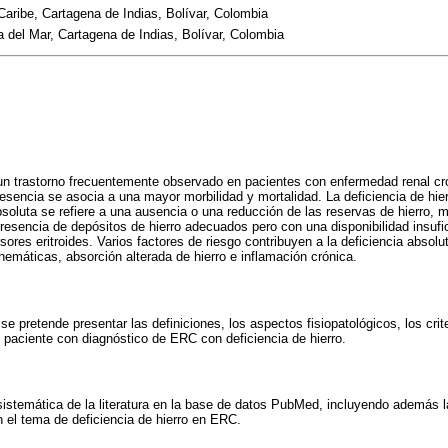
 Caribe, Cartagena de Indias, Bolívar, Colombia
a del Mar, Cartagena de Indias, Bolívar, Colombia
s un trastorno frecuentemente observado en pacientes con enfermedad renal c
sencia se asocia a una mayor morbilidad y mortalidad. La deficiencia de hie
bsoluta se refiere a una ausencia o una reducción de las reservas de hierro, m
presencia de depósitos de hierro adecuados pero con una disponibilidad insufic
sores eritroides. Varios factores de riesgo contribuyen a la deficiencia absolu
emáticas, absorción alterada de hierro e inflamación crónica.
 se pretende presentar las definiciones, los aspectos fisiopatológicos, los crit
 paciente con diagnóstico de ERC con deficiencia de hierro.
 sistemática de la literatura en la base de datos PubMed, incluyendo además l
 el tema de deficiencia de hierro en ERC.