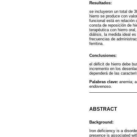
Resultados:
se incluyeron un total de 30
hierro se produce con valor
funcional está en relación 
consta de reposición de hi
terapéutica con hierro ora
diálisis, la medida ideal 
frecuencias de administrac
ferritina.
Conclusiones:
el déficit de hierro debe 
incremento en los desenlace
dependerá de las caracterís
Palabras clave:
anemia; an
endovenoso.
ABSTRACT
Background:
Iron deficiency is a disord
presence is associated with