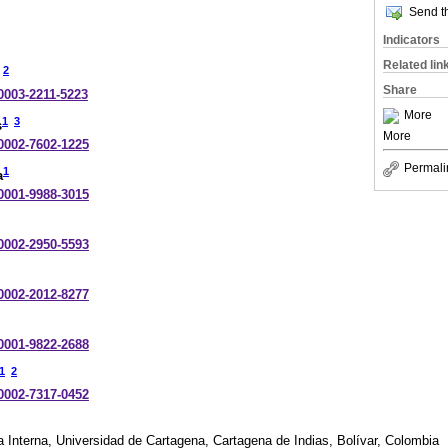
Send th
Indicators
Related lin
2
Share
-0003-2211-5223
More
1
3
s
More
-0002-7602-1225
Permali
1
a
-0001-9988-3015
-0002-2950-5593
-0002-2012-8277
-0001-9822-2688
1
2
-0002-7317-0452
Interna, Universidad de Cartagena, Cartagena de Indias, Bolívar, Colombia