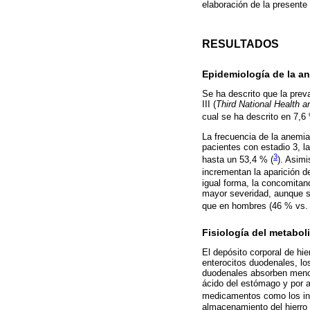
elaboración de la presente 
RESULTADOS
Epidemiología de la an
Se ha descrito que la pre
III (
Third National Health a
cual se ha descrito en 7,6
La frecuencia de la anemia
pacientes con estadio 3, l
3
hasta un 53,4 % (
). Asim
incrementan la aparición d
igual forma, la concomitan
mayor severidad, aunque se
que en hombres (46 % vs. 
Fisiología del metabol
El depósito corporal de hie
enterocitos duodenales, lo
duodenales absorben menos 
ácido del estómago y por a
medicamentos como los inh
almacenamiento del hierro 