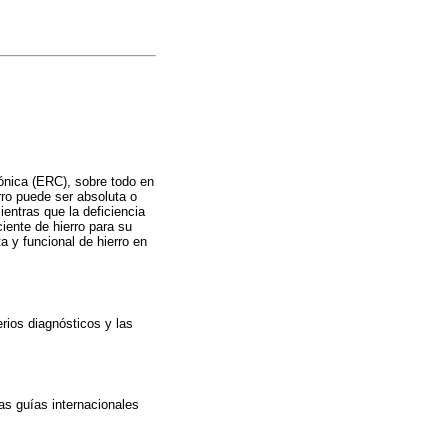
rónica (ERC), sobre todo en
rro puede ser absoluta o
ientras que la deficiencia
iente de hierro para su
ta y funcional de hierro en
erios diagnósticos y las
as guías internacionales