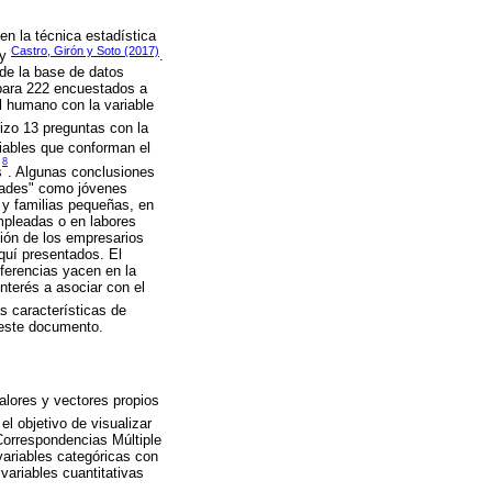
en la técnica estadística
Castro, Girón y Soto (2017)
y
.
 de la base de datos
para 222 encuestados a
al humano con la variable
hizo 13 preguntas con la
ariables que conforman el
8
s
. Algunas conclusiones
dades" como jóvenes
 y familias pequeñas, en
mpleadas o en labores
ión de los empresarios
quí presentados. El
iferencias yacen en la
nterés a asociar con el
s características de
 este documento.
alores y vectores propios
el objetivo de visualizar
 Correspondencias Múltiple
variables categóricas con
 variables cuantitativas