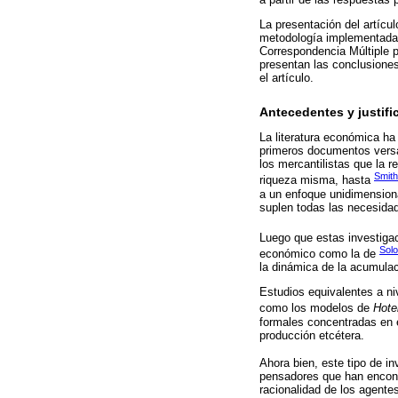
La presentación del artícul
metodología implementada.
Correspondencia Múltiple p
presentan las conclusiones
el artículo.
Antecedentes y justifi
La literatura económica ha
primeros documentos versan 
los mercantilistas que la r
Smith
riqueza misma, hasta
a un enfoque unidimensiona
suplen todas las necesidad
Luego que estas investiga
Sol
económico como la de
la dinámica de la acumulac
Estudios equivalentes a ni
como los modelos de
Hote
formales concentradas en e
producción etcétera.
Ahora bien, este tipo de i
pensadores que han encont
racionalidad de los agente