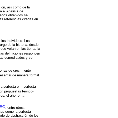
ción, así como de la
 el Análisis de
tados obtenidos se
as referencias citadas en
 los individuos. Los
argo de la historia: desde
que veían en las tierras la
tas definiciones responden
 las comodidades y se
eorías de crecimiento
presentar de manera formal
a perfecta e imperfecta
on propuestas teórico-
s, el ahorro, la
998)
, entre otros,
os como la perfecta
ado de abstracción de los