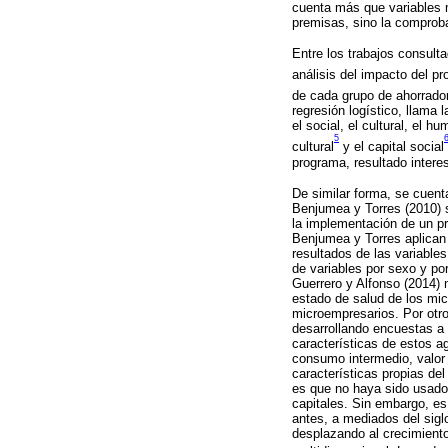
cuenta más que variables 
premisas, sino la comproba
Entre los trabajos consult
análisis del impacto del 
de cada grupo de ahorrador
regresión logístico, llama 
el social, el cultural, el h
5
cultural
y el capital social
programa, resultado intere
De similar forma, se cuent
Benjumea y Torres (2010) 
la implementación de un pr
Benjumea y Torres aplican
resultados de las variable
de variables por sexo y po
Guerrero y Alfonso (2014) 
estado de salud de los mic
microempresarios. Por otro
desarrollando encuestas a 
características de estos 
consumo intermedio, valor 
características propias de
es que no haya sido usado
capitales. Sin embargo, e
antes, a mediados del sigl
desplazando al crecimient