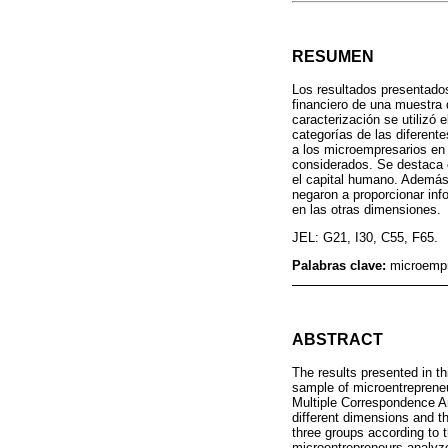
RESUMEN
Los resultados presentados 
financiero de una muestra
caracterización se utilizó 
categorías de las diferent
a los microempresarios en 
considerados. Se destaca e
el capital humano. Además,
negaron a proporcionar inf
en las otras dimensiones.
JEL: G21, I30, C55, F65.
Palabras clave:
microempr
ABSTRACT
The results presented in thi
sample of microentrepreneu
Multiple Correspondence An
different dimensions and th
three groups according to t
microentrepreneurs analyzed