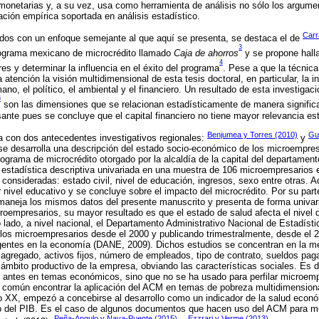
monetarias y, a su vez, usa como herramienta de análisis no sólo los argum
ción empírica soportada en análisis estadístico.
Carr
ados con un enfoque semejante al que aquí se presenta, se destaca el de
3
programa mexicano de microcrédito llamado
Caja de ahorros
y se propone halla
4
es y determinar la influencia en el éxito del programa
. Pese a que la técnic
la atención la visión multidimensional de esta tesis doctoral, en particular, la 
umano, el político, el ambiental y el financiero. Un resultado de esta investigaci
6
son las dimensiones que se relacionan estadísticamente de manera significat
sante pues se concluye que el capital financiero no tiene mayor relevancia est
Benjumea y Torres (2010)
Gu
a con dos antecedentes investigativos regionales:
y
se desarrolla una descripción del estado socio-económico de los microempre
ograma de microcrédito otorgado por la alcaldía de la capital del departamen
 estadística descriptiva univariada en una muestra de 106 microempresarios
s consideradas: estado civil, nivel de educación, ingresos, sexo entre otras.
r nivel educativo y se concluye sobre el impacto del microcrédito. Por su par
maneja los mismos datos del presente manuscrito y presenta de forma univari
roempresarios, su mayor resultado es que el estado de salud afecta el nivel 
 lado, a nivel nacional, el Departamento Administrativo Nacional de Estadís
los microempresarios desde el 2000 y publicando trimestralmente, desde el 20
agentes en la economía (DANE, 2009). Dichos estudios se concentran en la me
agregado, activos fijos, número de empleados, tipo de contrato, sueldos pag
l ámbito productivo de la empresa, obviando las características sociales. Es 
 antes en temas económicos, sino que no se ha usado para perfilar microempr
s común encontrar la aplicación del ACM en temas de pobreza multidimensio
o XX, empezó a concebirse al desarrollo como un indicador de la salud econ
o del PIB. Es el caso de algunos documentos que hacen uso del ACM para me
Peña-Angulo y Nava-Puente (2015)
Ezzrari y Verme (2013)