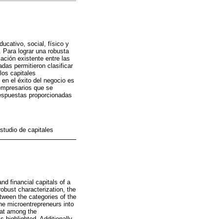
ucativo, social, físico y
 Para lograr una robusta
lación existente entre las
das permitieron clasificar
los capitales
en el éxito del negocio es
oempresarios que se
respuestas proporcionadas
studio de capitales
nd financial capitals of a
bust characterization, the
tween the categories of the
the microentrepreneurs into
that among the
 highlighted. Additionally,