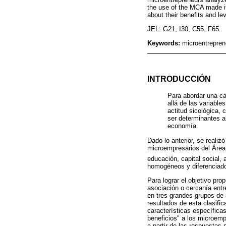
the use of the MCA made it 
about their benefits and l
JEL: G21, I30, C55, F65.
Keywords:
microentrepren
INTRODUCCIÓN
Para abordar una ca
allá de las variabl
actitud sicológica, 
ser determinantes a
economía.
Dado lo anterior, se reali
microempresarios del Área
educación, capital social, 
homogéneos y diferenciad
Para lograr el objetivo pro
asociación o cercanía entre
en tres grandes grupos de 
resultados de esta clasifi
características específicas
beneficios" a los microemp
a partir de las respuestas