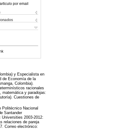
articulo por email
s
cionados
nk
lombia) y Especialista en
ad de Economía de la
amanga, Colombia).
eterminísticos racionales
a, matemática y paradojas:
autoría). Cuestiones de
 Politécnico Nacional
 de Santander
 Universities 2003-2012:
s relaciones de pareja
7. Correo electrónico: