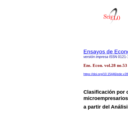
Ensayos de Econ
versión impresa
ISSN
0121-
Ens. Econ. vol.28 no.53 
https://doi.org/10.15446/ede.v
Clasificación por
microempresarios
a partir del Análi