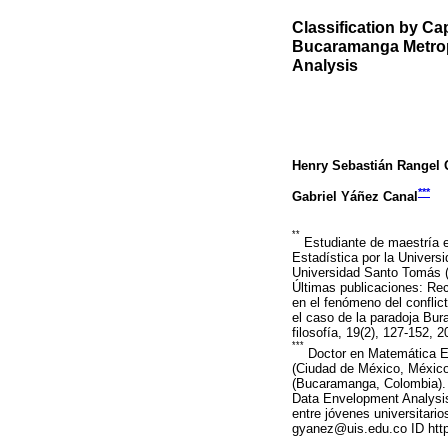
Classification by Ca
Bucaramanga Metrop
Analysis
Henry Sebastián Rangel
***
Gabriel Yáñez Canal
**
Estudiante de maestría e
Estadística por la Univer
Universidad Santo Tomás (
Últimas publicaciones: Rec
en el fenómeno del conflic
el caso de la paradoja Bur
filosofía, 19(2), 127-152,
***
Doctor en Matemática Edu
(Ciudad de México, México)
(Bucaramanga, Colombia). 
Data Envelopment Analysis 
entre jóvenes universitario
gyanez@uis.edu.co ID htt