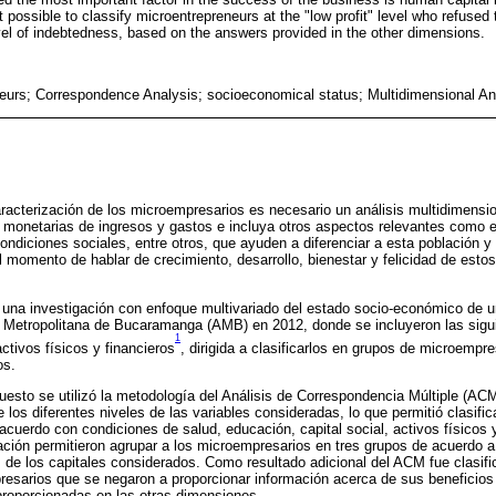
possible to classify microentrepreneurs at the "low profit" level who refused 
evel of indebtedness, based on the answers provided in the other dimensions.
eurs; Correspondence Analysis; socioeconomical status; Multidimensional Ana
racterización de los microempresarios es necesario un análisis multidimens
es monetarias de ingresos y gastos e incluya otros aspectos relevantes como 
condiciones sociales, entre otros, que ayuden a diferenciar a esta población y
l momento de hablar de crecimiento, desarrollo, bienestar y felicidad de esto
zó una investigación con enfoque multivariado del estado socio-económico de 
 Metropolitana de Bucaramanga (AMB) en 2012, donde se incluyeron las sigu
1
activos físicos y financieros
, dirigida a clasificarlos en grupos de microempr
os.
puesto se utilizó la metodología del Análisis de Correspondencia Múltiple (ACM
 los diferentes niveles de las variables consideradas, lo que permitió clasifi
acuerdo con condiciones de salud, educación, capital social, activos físicos 
cación permitieron agrupar a los microempresarios en tres grupos de acuerdo a
 de los capitales considerados. Como resultado adicional del ACM fue clasific
resarios que se negaron a proporcionar información acerca de sus beneficios
 proporcionadas en las otras dimensiones.