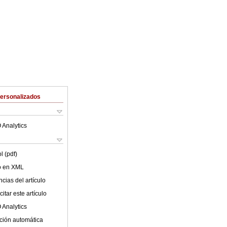
Personalizados
 Analytics
l (pdf)
lo en XML
cias del artículo
itar este artículo
 Analytics
ción automática