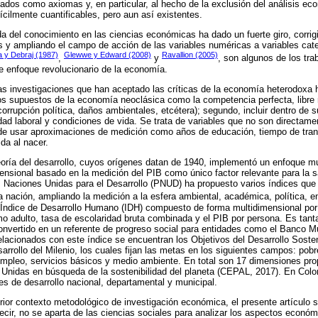
dos como axiomas y, en particular, al hecho de la exclusión del análisis e
cilmente cuantificables, pero aun así existentes.
da del conocimiento en las ciencias económicas ha dado un fuerte giro, corrig
 y ampliando el campo de acción de las variables numéricas a variables cat
 y Debraj (1987)
Glewwe y Edward (2008)
Ravallion (2005)
,
y
, son algunos de los tra
e enfoque revolucionario de la economía.
las investigaciones que han aceptado las críticas de la economía heterodoxa
 los supuestos de la economía neoclásica como la competencia perfecta, libr
corrupción política, daños ambientales, etcétera); segundo, incluir dentro de 
dad laboral y condiciones de vida. Se trata de variables que no son directame
 de usar aproximaciones de medición como años de educación, tiempo de trans
da al nacer.
oría del desarrollo, cuyos orígenes datan de 1940, implementó un enfoque mu
ensional basado en la medición del PIB como único factor relevante para la 
 Naciones Unidas para el Desarrollo (PNUD) ha propuesto varios índices que 
 nación, ampliando la medición a la esfera ambiental, académica, política, en
 Índice de Desarrollo Humano (IDH) compuesto de forma multidimensional por 
smo adulto, tasa de escolaridad bruta combinada y el PIB por persona. Es tant
onvertido en un referente de progreso social para entidades como el Banco M
elacionados con este índice se encuentran los Objetivos del Desarrollo Soste
arrollo del Milenio, los cuales fijan las metas en los siguientes campos: pobr
mpleo, servicios básicos y medio ambiente. En total son 17 dimensiones pro
 Unidas en búsqueda de la sostenibilidad del planeta (CEPAL, 2017). En Colo
es de desarrollo nacional, departamental y municipal.
rior contexto metodológico de investigación económica, el presente artículo 
decir, no se aparta de las ciencias sociales para analizar los aspectos econ