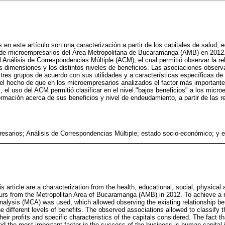
en este artículo son una caracterización a partir de los capitales de salud, ed
 de microempresarios del Área Metropolitana de Bucaramanga (AMB) en 2012.
el Análisis de Correspondencias Múltiple (ACM), el cual permitió observar la re
es dimensiones y los distintos niveles de beneficios. Las asociaciones observa
tres grupos de acuerdo con sus utilidades y a características específicas de 
l hecho de que en los microempresarios analizados el factor más importante 
 el uso del ACM permitió clasificar en el nivel "bajos beneficios" a los micr
ormación acerca de sus beneficios y nivel de endeudamiento, a partir de las 
esarios; Análisis de Correspondencias Múltiple; estado socio-económico; y e
s article are a characterization from the health, educational, social, physical a
rs from the Metropolitan Area of Bucaramanga (AMB) in 2012. To achieve a ro
alysis (MCA) was used, which allowed observing the existing relationship be
e different levels of benefits. The observed associations allowed to classify 
heir profits and specific characteristics of the capitals considered. The fact 
 the most important factor in the success of the business is human capital is