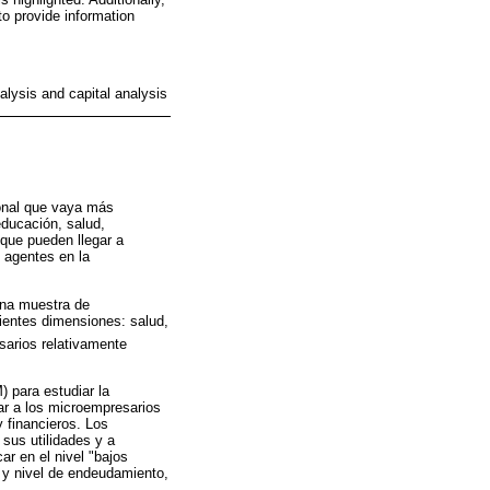
to provide information
lysis and capital analysis
ional que vaya más
educación, salud,
 que pueden llegar a
s agentes en la
una muestra de
ientes dimensiones: salud,
esarios relativamente
) para estudiar la
car a los microempresarios
y financieros. Los
 sus utilidades y a
ar en el nivel "bajos
 y nivel de endeudamiento,