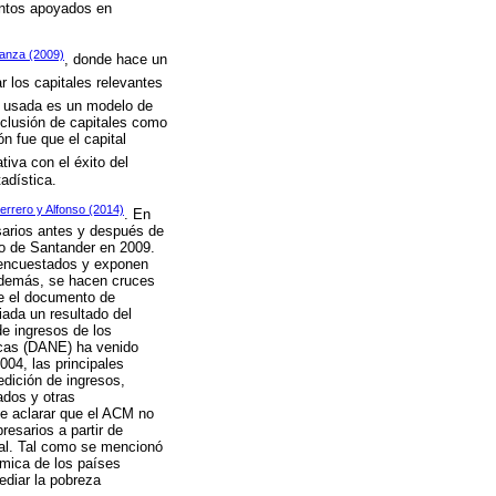
entos apoyados en
anza (2009)
, donde hace un
r los capitales relevantes
a usada es un modelo de
inclusión de capitales como
ón fue que el capital
iva con el éxito del
adística.
errero y Alfonso (2014)
. En
sarios antes y después de
to de Santander en 2009.
 encuestados y exponen
 Además, se hacen cruces
te el documento de
ada un resultado del
de ingresos de los
ticas (DANE) ha venido
04, las principales
dición de ingresos,
ados y otras
de aclarar que el ACM no
esarios a partir de
nal. Tal como se mencionó
ómica de los países
diar la pobreza