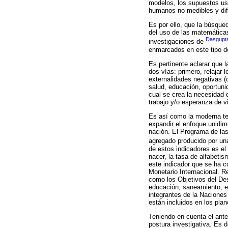
modelos, los supuestos usa
humanos no medibles y difí
Es por ello, que la búsque
del uso de las matemáticas
Dasgupta
investigaciones de
enmarcados en este tipo d
Es pertinente aclarar que 
dos vías: primero, relajar
externalidades negativas (
salud, educación, oportuni
cual se crea la necesidad
trabajo y/o esperanza de vi
Es así como la moderna te
expandir el enfoque unidim
nación. El Programa de las
agregado producido por una
de estos indicadores es el
nacer, la tasa de alfabeti
este indicador que se ha c
Monetario Internacional. R
como los Objetivos del Des
educación, saneamiento, e
integrantes de la Naciones
están incluidos en los plan
Teniendo en cuenta el ante
postura investigativa. Es 