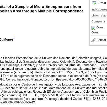
Enviar 
pital of a Sample of Micro-Entrepreneurs from
Indicadore
olitan Area through Multiple Correspondence
Links rela
Compartir
Otros
Otros
**
 Quiñonez
Permali
n Ciencias Estadísticas de la Universidad Nacional de Colombia (Bogotá, Co
sidad Industrial de Santander (Bucaramanga, Colombia). Docente de la Facult
Bucaramanga, Colombia) y de la Universidad Industrial de Santander (Bucar
onceptualizando la guerra: sobre la impropiedad de usar sistemas formales d
to armado (en coautoría). Revista Filosofía UIS, 15(2), 74-89, 2016 y Filosofí
ali-Forti en la argumentación de Descartes sobre la existencia de Dios (en co
 2016. Correo: hsrangelq@unal.edu.co ID https://orcid.org/0000-0002-6745-6753
cativa por el Centro de Investigación y de Estudios Avanzados del Instituto
. Docente titular de la Escuela de Matemáticas de la Universidad Industrial
Últimas publicaciones: Research Efficiency Assessment of Colombian Public
(en coautoría). INGE CUC, 11(2), 97-108, 2015 y Efectos de la mentira en la
s heterosexuales (en coautoría). Psicología desde el Caribe, 34(1), 42-58, 201
ps://0000-0001-5538-074X