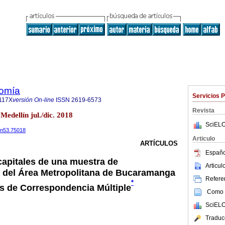
omía
Servicios 
117X
versión On-line
ISSN
2619-6573
Revista
Medellín jul./dic. 2018
SciELO
28n53.75018
Articulo
ARTÍCULOS
Españo
 capitales de una muestra de
Articu
 del Área Metropolitana de Bucaramanga
Referen
*
sis de Correspondencia Múltiple
Como c
SciELO
Traduc