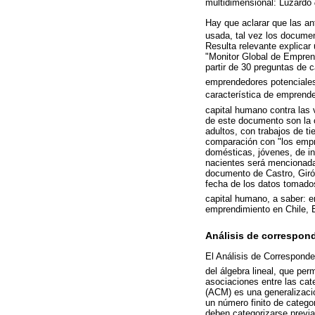
multidimensional: Luzardo
Hay que aclarar que las an
usada, tal vez los docume
Resulta relevante explicar
"Monitor Global de Empre
partir de 30 preguntas de c
emprendedores potenciale
característica de emprend
capital humano contra las
de este documento son la 
adultos, con trabajos de t
comparación con "los empr
domésticas, jóvenes, de in
nacientes será mencionada
documento de Castro, Girón
fecha de los datos tomados
capital humano, a saber:
emprendimiento en Chile, 
Análisis de correspon
El Análisis de Corresponde
del álgebra lineal, que pe
asociaciones entre las cat
(ACM) es una generalizació
un número finito de categor
deben categorizarse previa