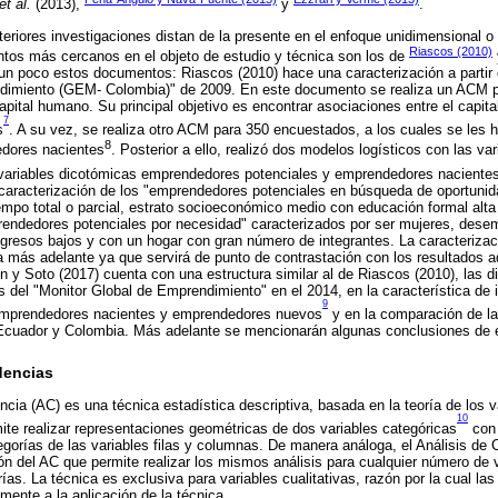
et al.
(2013),
y
.
teriores investigaciones distan de la presente en el enfoque unidimensional o 
Riascos (2010)
ntos más cercanos en el objeto de estudio y técnica son los de
 un poco estos documentos: Riascos (2010) hace una caracterización a partir
ndimiento (GEM- Colombia)" de 2009. En este documento se realiza un ACM 
apital humano. Su principal objetivo es encontrar asociaciones entre el capit
7
s
. A su vez, se realiza otro ACM para 350 encuestados, a los cuales se les 
8
edores nacientes
. Posterior a ello, realizó dos modelos logísticos con las v
 variables dicotómicas emprendedores potenciales y emprendedores naciente
caracterización de los "emprendedores potenciales en búsqueda de oportuni
iempo total o parcial, estrato socioeconómico medio con educación formal alta
endedores potenciales por necesidad" caracterizados por ser mujeres, dese
gresos bajos y con un hogar con gran número de integrantes. La caracterizac
 más adelante ya que servirá de punto de contrastación con los resultados a
 y Soto (2017) cuenta con una estructura similar al de Riascos (2010), las d
 del "Monitor Global de Emprendimiento" en el 2014, en la característica de i
9
 emprendedores nacientes y emprendedores nuevos
y en la comparación de la
Ecuador y Colombia. Más adelante se mencionarán algunas conclusiones de
dencias
ncia (AC) es una técnica estadística descriptiva, basada en la teoría de los v
10
rmite realizar representaciones geométricas de dos variables categóricas
con 
egorías de las variables filas y columnas. De manera análoga, el Análisis de
n del AC que permite realizar los mismos análisis para cualquier número de 
ías. La técnica es exclusiva para variables cualitativas, razón por la cual las
mente a la aplicación de la técnica.