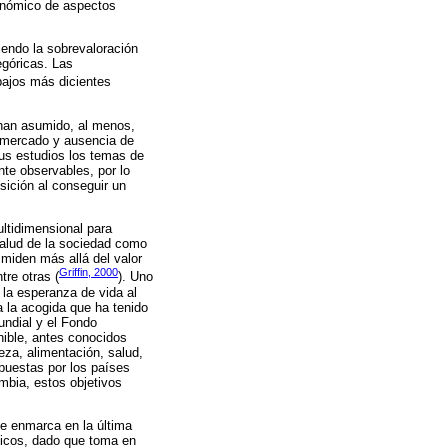
conómico de aspectos
iendo la sobrevaloración
egóricas. Las
bajos más dicientes
 han asumido, al menos,
e mercado y ausencia de
sus estudios los temas de
nte observables, por lo
ición al conseguir un
ltidimensional para
salud de la sociedad como
miden más allá del valor
Griffin, 2000
tre otras (
). Uno
la esperanza de vida al
a la acogida que ha tenido
undial y el Fondo
nible, antes conocidos
eza, alimentación, salud,
puestas por los países
mbia, estos objetivos
se enmarca en la última
ómicos, dado que toma en