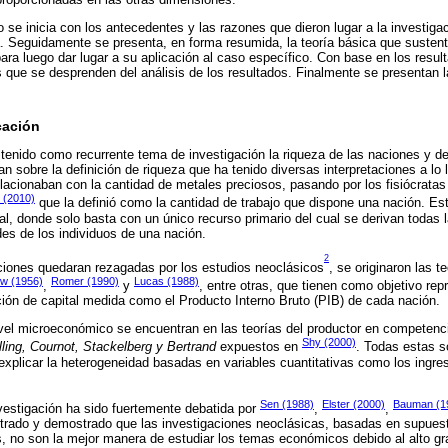
o se inicia con los antecedentes y las razones que dieron lugar a la investiga
 Seguidamente se presenta, en forma resumida, la teoría básica que sustenta
ara luego dar lugar a su aplicación al caso específico. Con base en los resul
 que se desprenden del análisis de los resultados. Finalmente se presentan l
cación
 tenido como recurrente tema de investigación la riqueza de las naciones y de
sobre la definición de riqueza que ha tenido diversas interpretaciones a lo l
elacionaban con la cantidad de metales preciosos, pasando por los fisiócratas 
 (2010)
que la definió como la cantidad de trabajo que dispone una nación. Es
l, donde solo basta con un único recurso primario del cual se derivan todas
es de los individuos de una nación.
2
ciones quedaran rezagadas por los estudios neoclásicos
, se originaron las t
ow (1956)
Romer (1990)
Lucas (1988)
,
y
, entre otras, que tienen como objetivo re
ión de capital medida como el Producto Interno Bruto (PIB) de cada nación.
vel microeconómico se encuentran en las teorías del productor en competenci
Shy (2000)
lling, Cournot, Stackelberg y Bertrand
expuestos en
. Todas estas s
xplicar la heterogeneidad basadas en variables cuantitativas como los ingreso
Sen (1988)
Elster (2000)
Bauman (1
nvestigación ha sido fuertemente debatida por
,
,
rado y demostrado que las investigaciones neoclásicas, basadas en supuest
s, no son la mejor manera de estudiar los temas económicos debido al alto gr