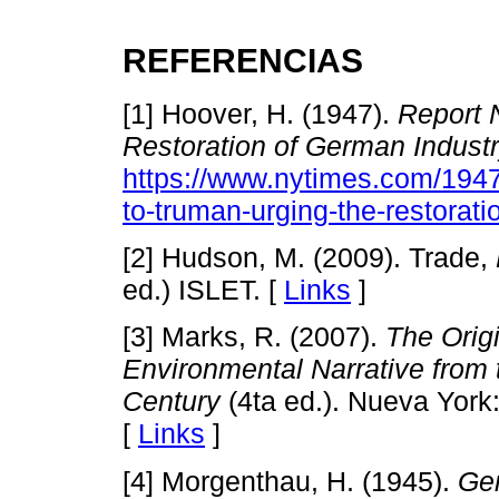
REFERENCIAS
[1] Hoover, H. (1947).
Report 
Restoration of German Industr
https://www.nytimes.com/1947/
to-truman-urging-the-restorat
[2] Hudson, M. (2009). Trade,
ed.) ISLET. [
Links
]
[3] Marks, R. (2007).
The Orig
Environmental Narrative from t
Century
(4ta ed.). Nueva York:
[
Links
]
[4] Morgenthau, H. (1945).
Ge