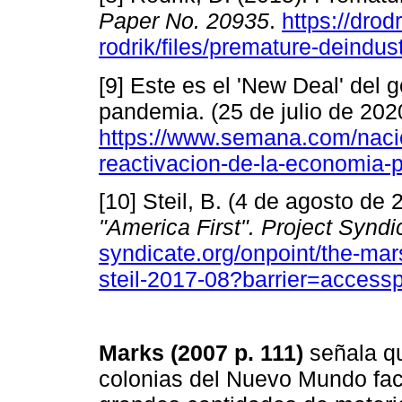
Paper
No.
20935
.
https://drod
rodrik/files/premature-deindust
[9] Este es el 'New Deal' del g
pandemia. (25 de julio de 202
https://www.semana.com/nacion
reactivacion-de-la-economia-
[10] Steil, B. (4 de agosto de
"America First". Project Syndi
syndicate.org/onpoint/the-mar
steil-2017-08?barrier=access
Marks (2007 p. 111)
señala qu
colonias del Nuevo Mundo faci