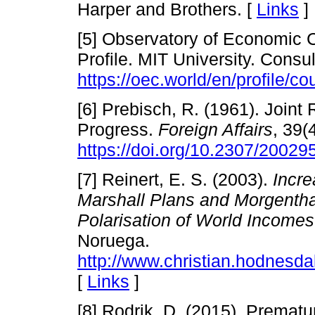
Harper and Brothers. [
Links
]
[5] Observatory of Economic C
Profile. MIT University. Cons
https://oec.world/en/profile/co
[6] Prebisch, R. (1961). Joint 
Progress.
Foreign Affairs
, 39(
https://doi.org/10.2307/20029
[7] Reinert, E. S. (2003).
Incre
Marshall Plans and Morgenth
Polarisation of World Income
Noruega.
http://www.christian.hodnes
[
Links
]
[8] Rodrik, D. (2015). Prematu