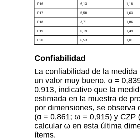
P16
6,13
1,18
P17
5,58
1,63
P18
3,71
1,86
P19
6,19
1,49
P20
6,53
1,01
Confiabilidad
La confiabilidad de la medida 
un valor muy bueno, α = 0,839
0,913, indicativo que la medid
estimada en la muestra de prof
por dimensiones, se observa 
(α = 0,861; ω = 0,915) y CZP 
calcular ω en esta última dime
ítems.