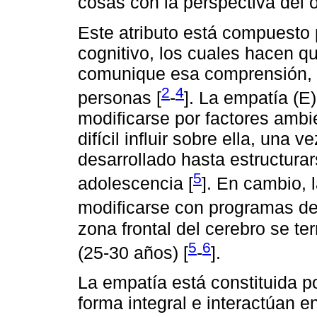
cosas con la perspectiva del o
Este atributo está compuesto
cognitivo, los cuales hacen 
comunique esa comprensión, m
2
4
personas [
-
]. La empatía (E
modificarse por factores amb
difícil influir sobre ella, una 
desarrollado hasta estructura
5
adolescencia [
]. En cambio, 
modificarse con programas de
zona frontal del cerebro se t
5
6
(25-30 años) [
-
].
La empatía está constituida p
forma integral e interactúan en