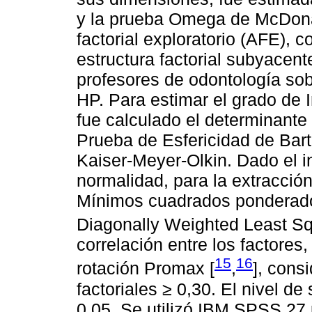
y la prueba Omega de McDona
factorial exploratorio (AFE), c
estructura factorial subyacen
profesores de odontología sob
HP. Para estimar el grado de In
fue calculado el determinante 
Prueba de Esfericidad de Bart
Kaiser-Meyer-Olkin. Dado el 
normalidad, para la extracción
Mínimos cuadrados ponderado
Diagonally Weighted Least S
correlación entre los factores,
15
16
rotación Promax [
,
], cons
factoriales ≥ 0,30. El nivel d
0,05. Se utilizó IBM SPSS 27 