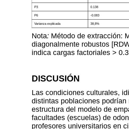
P3
0.138
P6
-0.083
Varianza explicada
38,8%
Nota
:
Método de extracción: 
diagonalmente robustos [RDWL
indica cargas factoriales > 0.3
DISCUSIÓN
Las condiciones culturales, id
distintas poblaciones podrían
estructura del modelo de empa
facultades (escuelas) de odont
profesores universitarios en c