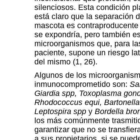
silenciosos. Esta condición pl
está claro que la separación 
mascota es contraproducente p
se expondría, pero también es
microorganismos que, para la
paciente, supone un riesgo lat
del mismo (1, 26).
Algunos de los microorganism
inmunocomprometido son:
Sa
Giardia
spp, Toxoplasma gondi
Rhodococcus equi, Bartonell
Leptospira spp
y
Bordella
bro
los más comúnmente trasmitid
garantizar que no se transfie
a sus propietarios, si se pued