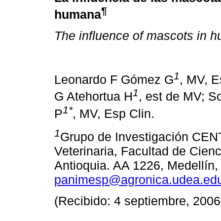
¶
humana
The influence of mascots in h
1
Leonardo F Gómez G
, MV, E
1
G Atehortua H
, est de MV; S
1
*
P
, MV, Esp Clin.
1
Grupo de Investigación CE
Veterinaria, Facultad de Cien
Antioquia. AA 1226, Medellín,
panimesp@agronica.udea.ed
(Recibido: 4 septiembre, 2006