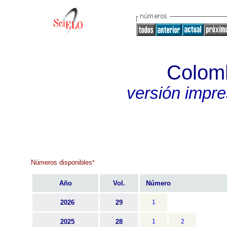
Colomb
versión impr
Números disponibles
*
Año
Vol.
Número
2026
29
1
2025
28
1
2