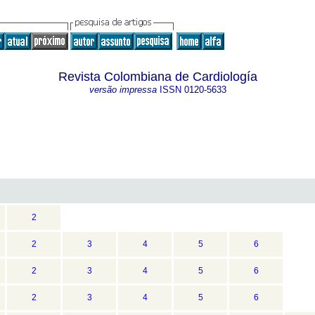
Revista Colombiana de Cardiología
versão impressa
ISSN
0120-5633
2
2
3
4
5
6
2
3
4
5
6
2
3
4
5
6