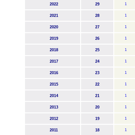
2022
29
1
2021
28
1
2020
27
1
2019
26
1
2018
25
1
2017
24
1
2016
23
1
2015
22
1
2014
21
1
2013
20
1
2012
19
1
2011
18
1