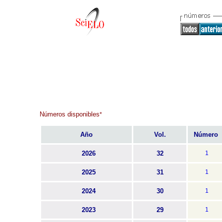
Números disponibles
*
Año
Vol.
Número
2026
32
1
2025
31
1
2024
30
1
2023
29
1