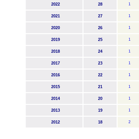
2022
28
1
2021
27
1
2020
26
1
2019
25
1
2018
24
1
2017
23
1
2016
22
1
2015
21
1
2014
20
1
2013
19
1
2012
18
2