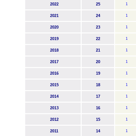
2022
25
1
2021
24
1
2020
23
1
2019
22
1
2018
21
1
2017
20
1
2016
19
1
2015
18
1
2014
17
1
2013
16
1
2012
15
1
2011
14
1