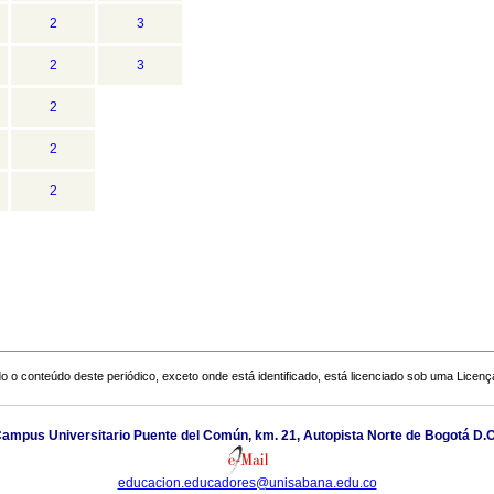
2
3
2
3
2
2
2
o o conteúdo deste periódico, exceto onde está identificado, está licenciado sob uma
Licenç
ampus Universitario Puente del Común, km. 21, Autopista Norte de Bogotá D.C
educacion.educadores@unisabana.edu.co