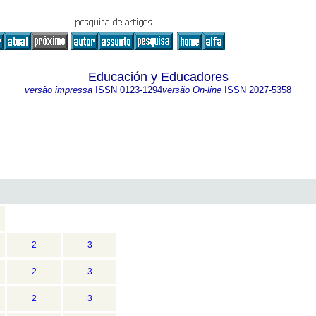
Educación y Educadores
versão impressa
ISSN
0123-1294
versão On-line
ISSN
2027-5358
2
3
2
3
2
3