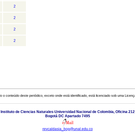
2
2
2
2
o o conteúdo deste periódico, exceto onde está identificado, está licenciado sob uma
Licenç
Instituto de Ciencias Naturales-Universidad Nacional de Colombia, Oficina 212
Bogotá DC Apartado 7495
revcaldasia_bog@unal.edu.co