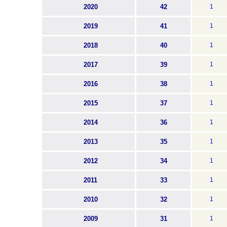
2020
42
1
2019
41
1
2018
40
1
2017
39
1
2016
38
1
2015
37
1
2014
36
1
2013
35
1
2012
34
1
2011
33
1
2010
32
1
2009
31
1