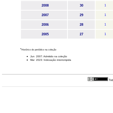
2008
30
1
2007
29
1
2006
28
1
2005
27
1
*
Histórico do periódico na coleção
Jun 2007: Admitido na coleção
Mar 2023: Indexação interrompida
Tod