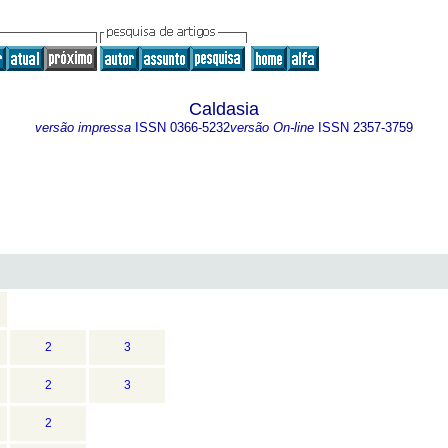
Caldasia
versão impressa
ISSN
0366-5232
versão On-line
ISSN
2357-3759
2
3
2
3
2