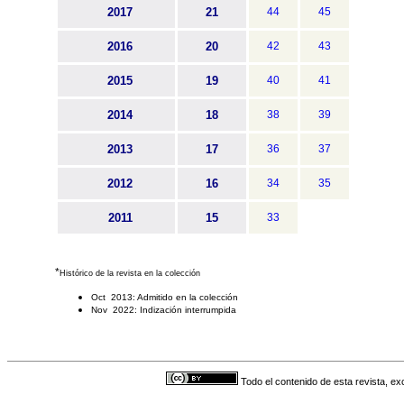
2017
21
44
45
2016
20
42
43
2015
19
40
41
2014
18
38
39
2013
17
36
37
2012
16
34
35
2011
15
33
*
Histórico de la revista en la colección
Oct 2013: Admitido en la colección
Nov 2022: Indización interrumpida
Todo el contenido de esta revista, ex