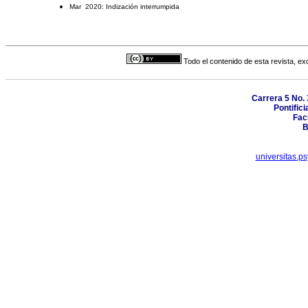
Mar 2020: Indización interrumpida
Todo el contenido de esta revista, ex
Carrera 5 No. 
Pontific
Fac
B
universitas.p