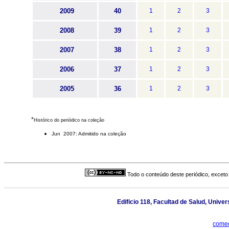
2009
40
1
2
3
2008
39
1
2
3
2007
38
1
2
3
2006
37
1
2
3
2005
36
1
2
3
*
Histórico do periódico na coleção
Jun 2007: Admitido na coleção
Todo o conteúdo deste periódico, exceto 
Edificio 118, Facultad de Salud, Univer
comed