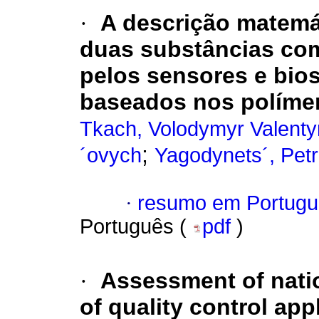
·
A descrição matemá
duas substâncias co
pelos sensores e bio
baseados nos políme
Tkach, Volodymyr Valent
;
´ovych
Yagodynets´, Pet
·
resumo em Portugu
Português (
pdf
)
·
Assessment of natio
of quality control app