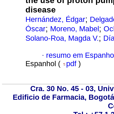
the use of proton pump
disease
;
Hernández, Édgar
Delgad
;
;
Óscar
Moreno, Mabel
Oc
;
Solano-Roa, Magda V.
Día
·
resumo em Espanho
Espanhol (
pdf
)
Cra. 30 No. 45 - 03, Un
Edificio de Farmacia, Bogotá
C