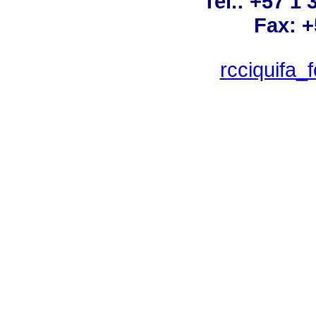
Tel.: +57 1
Fax: +
rcciquifa