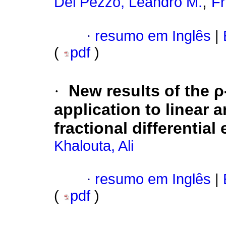
;
Del Pezzo, Leandro M.
Fr
·
resumo em Inglês
|
(
pdf
)
·
New results of the ρ
application to linear 
fractional differential
Khalouta, Ali
·
resumo em Inglês
|
(
pdf
)