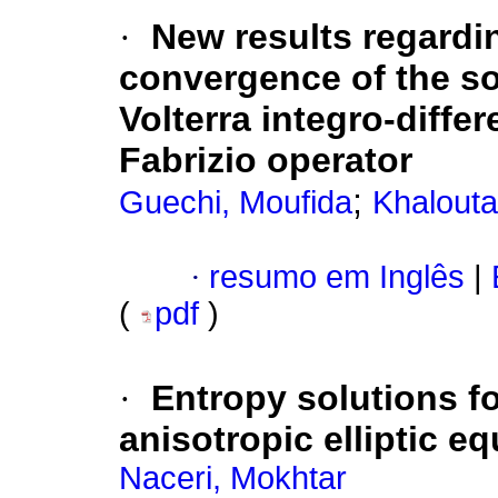
·
New results regardi
convergence of the sol
Volterra integro-diffe
Fabrizio operator
;
Guechi, Moufida
Khalouta,
·
resumo em Inglês
|
(
pdf
)
·
Entropy solutions f
anisotropic elliptic e
Naceri, Mokhtar