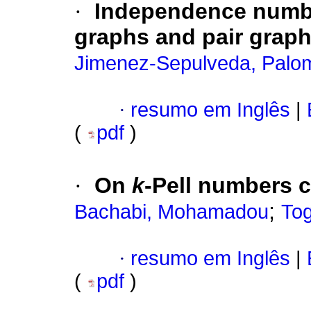
·
Independence numbe
graphs and pair grap
Jimenez-Sepulveda, Palo
·
resumo em Inglês
|
(
pdf
)
·
On
k
-Pell numbers c
;
Bachabi, Mohamadou
Tog
·
resumo em Inglês
|
(
pdf
)