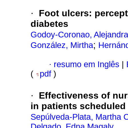
·
Foot ulcers: percept
diabetes
Godoy-Coronao, Alejandr
;
González, Mirtha
Hernánd
·
resumo em Inglês
|
(
pdf
)
·
Effectiveness of nur
in patients scheduled
Sepúlveda-Plata, Martha C
Delgado, Edna Magaly