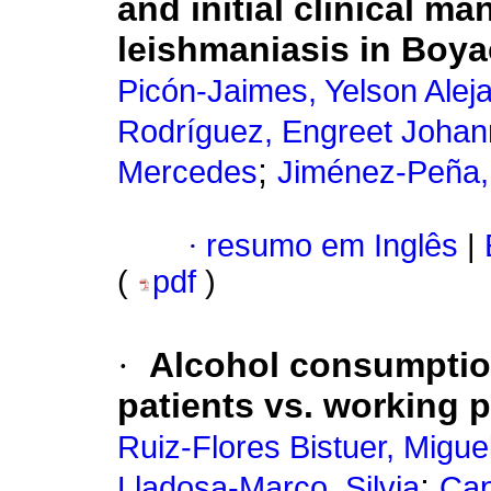
and initial clinical 
leishmaniasis in Boya
Picón-Jaimes, Yelson Alej
Rodríguez, Engreet Joha
;
Mercedes
Jiménez-Peña,
·
resumo em Inglês
|
(
pdf
)
·
Alcohol consumptio
patients vs. working 
Ruiz-Flores Bistuer, Migue
;
Lladosa-Marco, Silvia
Cap