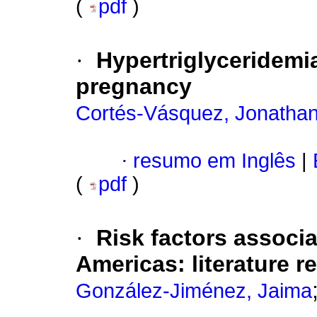
(
pdf
)
·
Hypertriglyceridem
pregnancy
Cortés-Vásquez, Jonatha
·
resumo em Inglês
|
(
pdf
)
·
Risk factors associa
Americas: literature r
González-Jiménez, Jaima