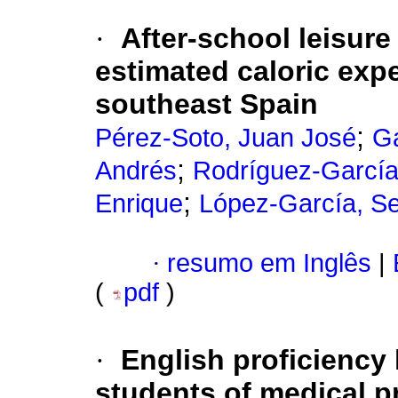
·
After-school leisure
estimated caloric exp
southeast Spain
;
Pérez-Soto, Juan José
Ga
;
Andrés
Rodríguez-García
;
Enrique
López-García, Se
·
resumo em Inglês
|
(
pdf
)
·
English proficiency
students of medical 