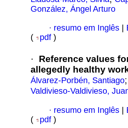
González, Ángel Arturo
·
resumo em Inglês
|
(
pdf
)
·
Reference values for
allegedly healthy wor
Álvarez-Porbén, Santiago
Valdivieso-Valdivieso, Jua
·
resumo em Inglês
|
(
pdf
)