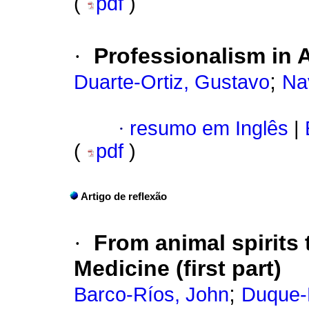
(
pdf
)
·
Professionalism in 
;
Duarte-Ortiz, Gustavo
Na
·
resumo em Inglês
|
(
pdf
)
Artigo de reflexão
·
From animal spirits t
Medicine (first part)
;
Barco-Ríos, John
Duque-