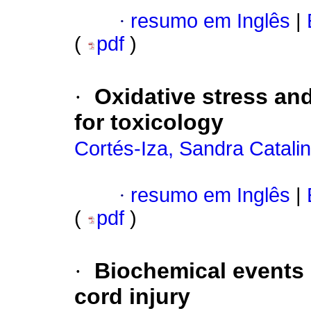
·
resumo em Inglês
|
(
pdf
)
·
Oxidative stress and
for toxicology
Cortés-Iza, Sandra Catali
·
resumo em Inglês
|
(
pdf
)
·
Biochemical events r
cord injury