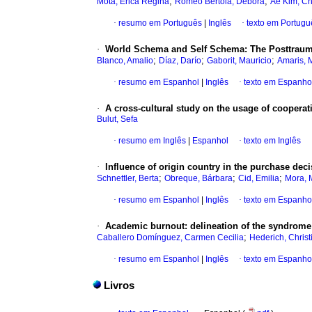
;
;
Mota, Érica Regina
Romeo Bertola, Débora
Ae Kim, C
·
resumo em Português
|
Inglês
·
texto em Portugu
·
World Schema and Self Schema
:
The Posttraum
;
;
;
Blanco, Amalio
Díaz, Darío
Gaborit, Mauricio
Amaris, 
·
resumo em Espanhol
|
Inglês
·
texto em Espanho
·
A cross-cultural study on the usage of cooperati
Bulut, Sefa
·
resumo em Inglês
|
Espanhol
·
texto em Inglês
·
Influence of origin country in the purchase deci
;
;
;
Schnettler, Berta
Obreque, Bárbara
Cid, Emilia
Mora, 
·
resumo em Espanhol
|
Inglês
·
texto em Espanho
·
Academic burnout
:
delineation of the syndrome
;
Caballero Domínguez, Carmen Cecilia
Hederich, Christ
·
resumo em Espanhol
|
Inglês
·
texto em Espanho
Livros