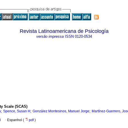
Revista Latinoamericana de Psicología
versão impressa
ISSN
0120-0534
ty Scale (SCAS)
;
;
;
a
Spence, Susan H
González Montesinos, Manuel Jorge
Martínez-Guerrero, José
l
·
Espanhol (
pdf
)