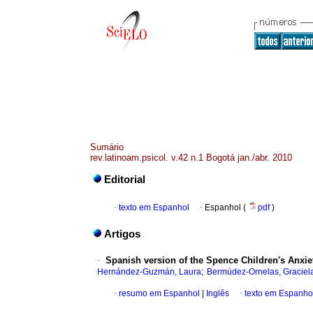
Sumário
rev.latinoam.psicol. v.42 n.1 Bogotá jan./abr. 2010
Editorial
·
texto em Espanhol
·
Espanhol (
pdf
)
Artigos
·
Spanish version of the Spence Children's Anxie
;
Hernández-Guzmán, Laura
Bermúdez-Ornelas, Graciel
·
resumo em Espanhol
|
Inglês
·
texto em Espanho