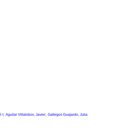
;
;
 I
Aguilar Villalobos, Javier
Gallegos Guajardo, Julia