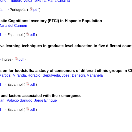
;
hong
Triguero Veloz Teixeira, Maria Cristina
ês
·
Português (
pdf
)
atic Cognitions Inventory (PTCI) in Hispanic Population
María del Carmen
l
·
Espanhol (
pdf
)
ve learning techniques in graduate level education in five different coun
·
Inglês (
pdf
)
sion for foodstuffs
:
a study of consumers of different ethnic groups in C
;
;
;
Marcos
Miranda, Horacio
Sepúlveda, José
Denegri, Marianela
l
·
Espanhol (
pdf
)
 and factors associated with their emergence
;
ian
Palacio Sañudo, Jorge Enrique
l
·
Espanhol (
pdf
)