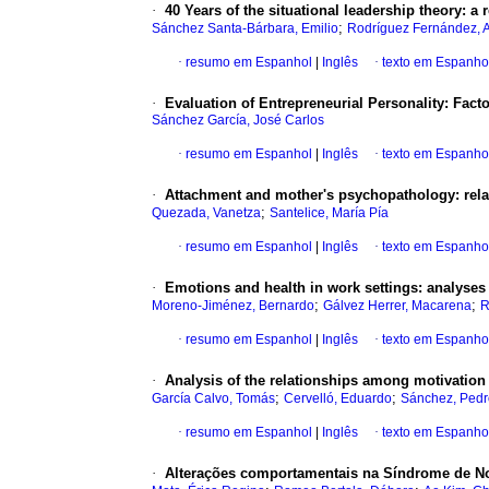
·
40 Years of the situational leadership theory
:
a 
;
Sánchez Santa-Bárbara, Emilio
Rodríguez Fernández, 
·
resumo em Espanhol
|
Inglês
·
texto em Espanho
·
Evaluation of Entrepreneurial Personality
:
Facto
Sánchez García, José Carlos
·
resumo em Espanhol
|
Inglês
·
texto em Espanho
·
Attachment and mother's psychopathology
:
rel
;
Quezada, Vanetza
Santelice, María Pía
·
resumo em Espanhol
|
Inglês
·
texto em Espanho
·
Emotions and health in work settings
:
analyses
;
;
Moreno-Jiménez, Bernardo
Gálvez Herrer, Macarena
R
·
resumo em Espanhol
|
Inglês
·
texto em Espanho
·
Analysis of the relationships among motivation 
;
;
García Calvo, Tomás
Cervelló, Eduardo
Sánchez, Pedr
·
resumo em Espanhol
|
Inglês
·
texto em Espanho
·
Alterações comportamentais na Síndrome de 