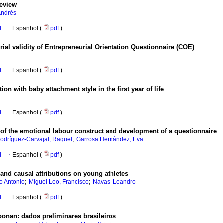
review
Andrés
l
·
Espanhol (
pdf
)
rial validity of Entrepreneurial Orientation Questionnaire (COE)
l
·
Espanhol (
pdf
)
ation with baby attachment style in the first year of life
l
·
Espanhol (
pdf
)
 of the emotional labour construct and development of a questionnaire
;
odríguez-Carvajal, Raquel
Garrosa Hernández, Eva
l
·
Espanhol (
pdf
)
and causal attributions on young athletes
;
;
o Antonio
Miguel Leo, Francisco
Navas, Leandro
l
·
Espanhol (
pdf
)
Noonan
:
dados preliminares brasileiros