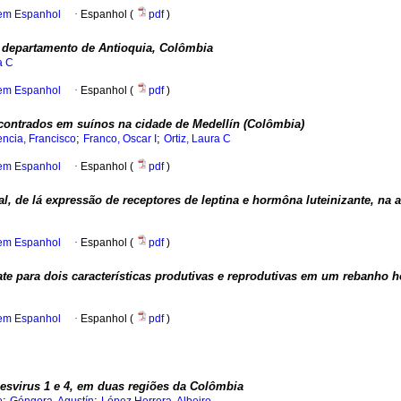
 em Espanhol
·
Espanhol (
pdf
)
o departamento de Antioquia, Colômbia
a C
 em Espanhol
·
Espanhol (
pdf
)
contrados em suínos na cidade de Medellín (Colômbia)
;
;
encia, Francisco
Franco, Oscar I
Ortiz, Laura C
 em Espanhol
·
Espanhol (
pdf
)
al, de lá expressão de receptores de leptina e hormôna luteinizante, na
 em Espanhol
·
Espanhol (
pdf
)
te para dois características produtivas e reprodutivas em um rebanho ho
 em Espanhol
·
Espanhol (
pdf
)
pesvirus 1 e 4, em duas regiões da Colômbia
;
;