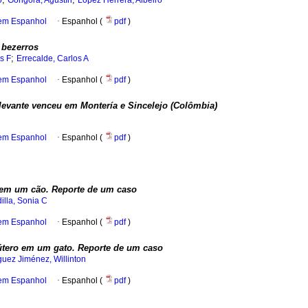
o
Góngora, Agustín
López Herrera, Albeiro
 em Espanhol
·
Espanhol (
pdf
)
 bezerros
;
s F
Errecalde, Carlos A
 em Espanhol
·
Espanhol (
pdf
)
levante venceu em Montería e Sincelejo (Colômbia)
 em Espanhol
·
Espanhol (
pdf
)
o em um cão. Reporte de um caso
illa, Sonia C
 em Espanhol
·
Espanhol (
pdf
)
tero em um gato. Reporte de um caso
guez Jiménez, Willinton
 em Espanhol
·
Espanhol (
pdf
)