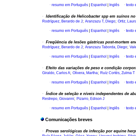
·
resumo em Português
|
Espanhol
|
Inglês
·
texto
·
Identificação de Helicobacter spp em suínos n
;
;
Rodríguez, Berardo de J
Aranzazu T, Diego
Ortiz, Laur
·
resumo em Português
|
Espanhol
|
Inglês
·
texto
·
Freqüência de lesões gástricas post-mortem en
;
;
Rodríguez, Berardo de J
Aranzazu Taborda, Diego
Val
·
resumo em Português
|
Espanhol
|
Inglês
·
texto
·
Efeito das variações de peso e condição corpor
;
;
Giraldo, Carlos A
Olivera, Martha
Ruíz Cortés, Zulma T
·
resumo em Português
|
Espanhol
|
Inglês
·
texto
·
Índice de seleção e níveis independentes de aba
;
Restrepo, Giovanni
Pizarro, Edison J
·
resumo em Português
|
Espanhol
|
Inglês
·
texto
Comunicações breves
·
Provas serológicas de infecção por equine her
;
;