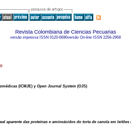
Revista Colombiana de Ciencias Pecuarias
versão impressa
ISSN
0120-0690
versão On-line
ISSN
2256-2958
08
Biomédicas (ICMJE) y
Open Journal System
(OJS)
ileal aparente das proteínas e aminoácidos do torta de canola em leit