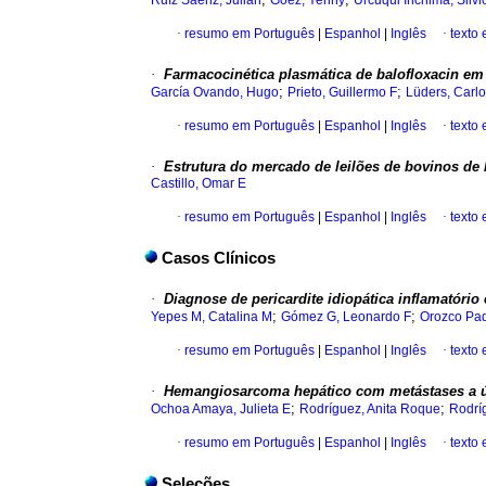
Ruíz Sáenz, Julián
Góez, Yenny
Urcuqui Inchima, Silvi
·
resumo em Português
|
Espanhol
|
Inglês
·
texto
·
Farmacocinética plasmática de balofloxacin em
;
;
García Ovando, Hugo
Prieto, Guillermo F
Lüders, Carlo
·
resumo em Português
|
Espanhol
|
Inglês
·
texto
·
Estrutura do mercado de leilões de bovinos de 
Castillo, Omar E
·
resumo em Português
|
Espanhol
|
Inglês
·
texto
Casos Clínicos
·
Diagnose de pericardite idiopática inflamatóri
;
;
Yepes M, Catalina M
Gómez G, Leonardo F
Orozco Pad
·
resumo em Português
|
Espanhol
|
Inglês
·
texto
·
Hemangiosarcoma hepático com metástases a ú
;
;
Ochoa Amaya, Julieta E
Rodríguez, Anita Roque
Rodrí
·
resumo em Português
|
Espanhol
|
Inglês
·
texto
Seleções