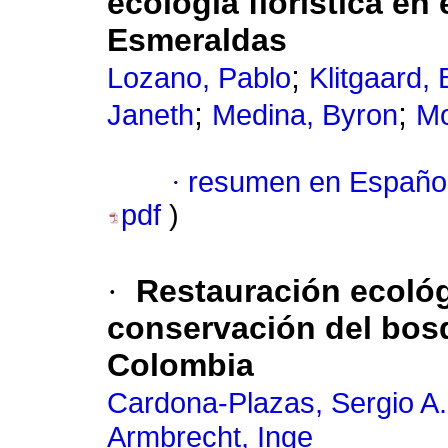
ecología florística en
Esmeraldas
;
Lozano, Pablo
Klitgaard,
;
;
Janeth
Medina, Byron
Mo
·
resumen en Españo
pdf
)
·
Restauración ecológ
conservación del bosq
Colombia
Cardona-Plazas, Sergio A.
Armbrecht, Inge