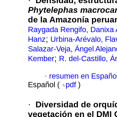
·
Densidad, estructur
Phytelephas macroca
de la Amazonía perua
Raygada Rengifo, Danixa 
;
Hanz
Urbina-Arévalo, Fla
Salazar-Veja, Ángel Alejan
;
Kember
R. del-Castillo, 
·
resumen en Españo
Español (
pdf
)
·
Diversidad de orquí
vegetación en el DMI 