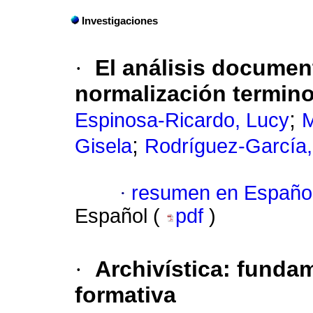
Investigaciones
·
El análisis document
normalización termino
;
Espinosa-Ricardo, Lucy
M
;
Gisela
Rodríguez-García,
·
resumen en Españo
Español (
pdf
)
·
Archivística
:
fundam
formativa