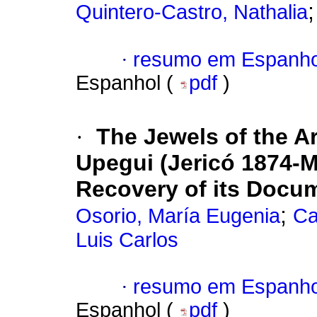
Quintero-Castro, Nathalia
·
resumo em Espanho
Espanhol (
pdf
)
·
The Jewels of the A
Upegui (Jericó 1874-Me
Recovery of its Docum
;
Osorio, María Eugenia
Ca
Luis Carlos
·
resumo em Espanho
Espanhol (
pdf
)