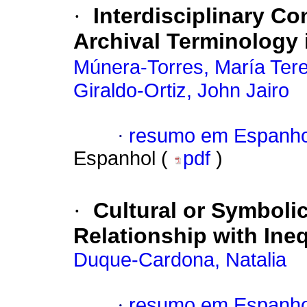
·
Interdisciplinary Co
Archival Terminology
Múnera-Torres, María Ter
Giraldo-Ortiz, John Jairo
·
resumo em Espanho
Espanhol (
pdf
)
·
Cultural or Symbolic
Relationship with Ineq
Duque-Cardona, Natalia
·
resumo em Espanho