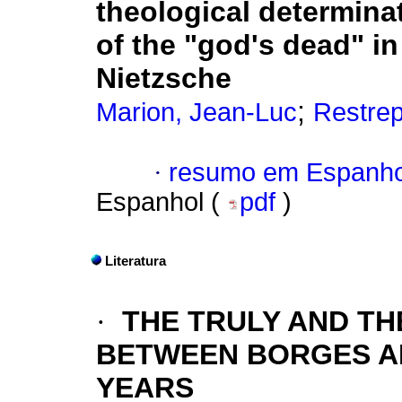
theological determina
of the "god's dead" in
Nietzsche
;
Marion, Jean-Luc
Restrep
·
resumo em Espanho
Espanhol (
pdf
)
Literatura
·
THE TRULY AND TH
BETWEEN BORGES AN
YEARS