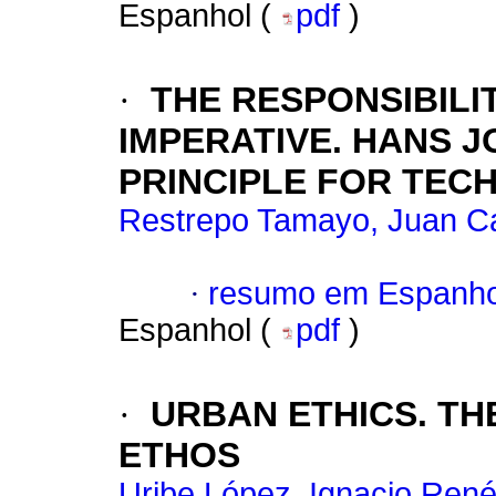
Espanhol (
pdf
)
·
THE RESPONSIBILI
IMPERATIVE. HANS 
PRINCIPLE FOR TEC
Restrepo Tamayo, Juan C
·
resumo em Espanho
Espanhol (
pdf
)
·
URBAN ETHICS.
TH
ETHOS
Uribe López, Ignacio Ren