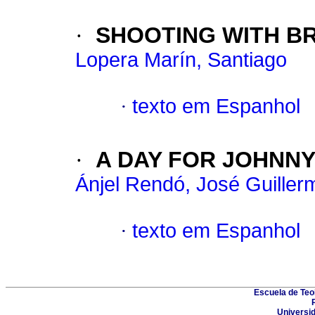
·
SHOOTING WITH B
Lopera Marín, Santiago
·
texto em Espanhol
·
A DAY FOR JOHNN
Ánjel Rendó, José Guiller
·
texto em Espanhol
Escuela de Teo
Universid