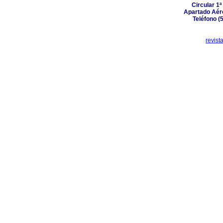
Circular 1ª
Apartado Aére
Teléfono (
revist