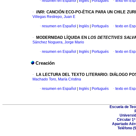
·
resumen en Español
|
Inglés
|
Portugués
·
texto en Es
·
INRI
:
CANCIÓN ECO-PO-ÉTICA PARA UN CHILE ZUR
Villegas Restrepo, Juan E
·
resumen en Español
|
Inglés
|
Portugués
·
texto en Es
·
MODERNIDAD LÍQUIDA EN
LOS DETECTIVES SALV
Sánchez Noguera, Jorge Mario
·
resumen en Español
|
Inglés
|
Portugués
·
texto en Es
Creación
·
LA LECTURA DEL TEXTO LITERARIO
:
DIÁLOGO PO
Machado Toro, María Cristina
·
resumen en Español
|
Inglés
|
Portugués
·
texto en Es
Escuela de Teo
Universid
Circular 1ª
Apartado Aére
Teléfono (