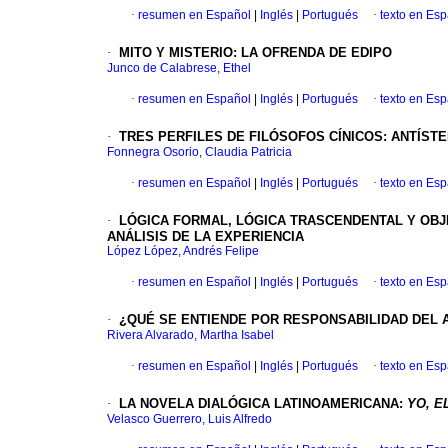
·
resumen en Español
|
Inglés
|
Portugués
·
texto en Es
·
MITO Y MISTERIO
:
LA OFRENDA DE EDIPO
Junco de Calabrese, Ethel
·
resumen en Español
|
Inglés
|
Portugués
·
texto en Es
·
TRES PERFILES DE FILÓSOFOS CÍNICOS
:
ANTÍSTE
Fonnegra Osorio, Claudia Patricia
·
resumen en Español
|
Inglés
|
Portugués
·
texto en Es
·
LÓGICA FORMAL, LÓGICA TRASCENDENTAL Y OB
ANÁLISIS DE LA EXPERIENCIA
López López, Andrés Felipe
·
resumen en Español
|
Inglés
|
Portugués
·
texto en Es
·
¿QUÉ SE ENTIENDE POR RESPONSABILIDAD DEL
Rivera Alvarado, Martha Isabel
·
resumen en Español
|
Inglés
|
Portugués
·
texto en Es
·
LA NOVELA DIALÓGICA LATINOAMERICANA
:
YO, E
Velasco Guerrero, Luis Alfredo