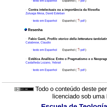
·
texto em Espanhol
·
Espanhol (
pdf
)
·
Contra intelectuais ou a importância da filosofia
Zuluaga Mesa, David Esteban
·
texto em Espanhol
·
Espanhol (
pdf
)
Resenha
·
Fabio Gasti,
Profilo storico della letteratura tardolati
Calabrese, Claudio
·
texto em Espanhol
·
Espanhol (
pdf
)
·
Estética Analítica
:
Entre o Pragmatismo e o Neopra
Castañeda Lozano, Yebrail
·
texto em Espanhol
·
Espanhol (
pdf
)
Todo o conteúdo deste peri
licenciado sob uma
Escuela de Teología