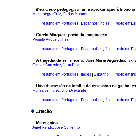
·
Meu credo pedagógico
:
uma aproximação à filosofia
Montenegro Ortiz, Carlos Manuel
·
resumo em Português
|
Espanhol
|
Inglês
·
texto em E
·
García Márquez
:
poeta da imaginação
Posada Agudelo, Inés
·
resumo em Português
|
Espanhol
|
Inglês
·
texto em E
·
A tragédia de ser sincero
:
José Maria Arguedas, fran
Gómez González, Juan David
·
resumo em Português
|
Inglês
|
Espanhol
·
texto em In
·
Uma discussão na família do assassino de gaitán
:
es
Monsalve Flórez, Jhon Alexánder
·
resumo em Português
|
Espanhol
|
Inglês
·
texto em E
Criação
·
Meus gatos
Anjel Rendo, Jose Guillermo