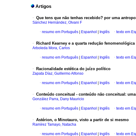
Artigos
·
Que tens que não tenhas recebido? por uma antrop
Sánchez Hernández, Olvani F
·
resumo em Português
|
Espanhol
|
Inglês
·
texto em E
·
Richard Kearney e a quarta redução fenomenológica
Arboleda Mora, Carlos
·
resumo em Português
|
Espanhol
|
Inglês
·
texto em E
·
Racionalidade estética do juízo político
Zapata Díaz, Guillermo Alfonso
·
resumo em Português
|
Espanhol
|
Inglês
·
texto em E
·
Conteúdo conceitual - conteúdo não conceitual
:
uma 
González Parra, Dany Mauricio
·
resumo em Português
|
Espanhol
|
Inglês
·
texto em E
·
Astérion, o Minotauro, visto a partir de si mesmo
Ramírez Tamayo, Natacha
·
resumo em Português
|
Espanhol
|
Inglês
·
texto em E