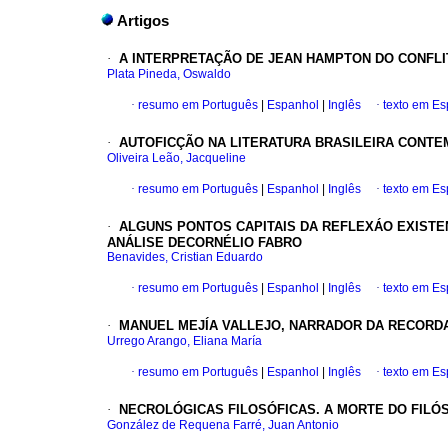
Artigos
·
A INTERPRETAÇÃO DE JEAN HAMPTON DO CONFL
Plata Pineda, Oswaldo
·
resumo em Português
|
Espanhol
|
Inglês
·
texto em E
·
AUTOFICÇÃO NA LITERATURA BRASILEIRA CONTE
Oliveira Leão, Jacqueline
·
resumo em Português
|
Espanhol
|
Inglês
·
texto em E
·
ALGUNS PONTOS CAPITAIS DA REFLEXÁO EXISTE
ANÁLISE DECORNÉLIO FABRO
Benavides, Cristian Eduardo
·
resumo em Português
|
Espanhol
|
Inglês
·
texto em E
·
MANUEL MEJÍA VALLEJO, NARRADOR DA RECORD
Urrego Arango, Eliana María
·
resumo em Português
|
Espanhol
|
Inglês
·
texto em E
·
NECROLÓGICAS FILOSÓFICAS. A MORTE DO FILÓ
González de Requena Farré, Juan Antonio