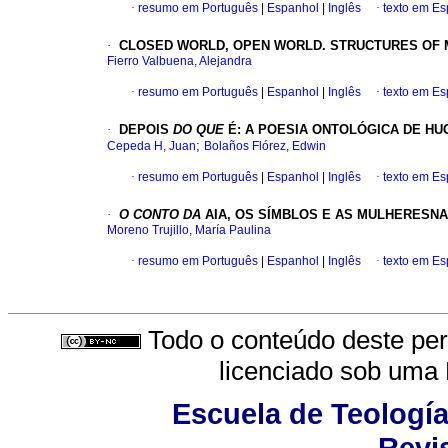
·
resumo em Português
|
Espanhol
|
Inglês
·
texto em E
·
CLOSED WORLD, OPEN WORLD. STRUCTURES OF 
Fierro Valbuena, Alejandra
·
resumo em Português
|
Espanhol
|
Inglês
·
texto em E
·
DEPOIS
DO QUE
É
:
A POESIA ONTOLÓGICA DE HU
;
Cepeda H, Juan
Bolaños Flórez, Edwin
·
resumo em Português
|
Espanhol
|
Inglês
·
texto em E
·
O CONTO DA
AIA, OS SÍMBLOS E AS MULHERESN
Moreno Trujillo, María Paulina
·
resumo em Português
|
Espanhol
|
Inglês
·
texto em E
Todo o conteúdo deste peri
licenciado sob uma
Escuela de Teología
Revis