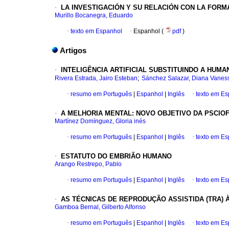
·
LA INVESTIGACIÓN Y SU RELACIÓN CON LA FORM
Murillo Bocanegra, Eduardo
·
texto em Espanhol
·
Espanhol (
pdf
)
Artigos
·
INTELIGÊNCIA ARTIFICIAL SUBSTITUINDO A HUMA
;
Rivera Estrada, Jairo Esteban
Sánchez Salazar, Diana Vanes
·
resumo em Português
|
Espanhol
|
Inglês
·
texto em E
·
A MELHORIA MENTAL
:
NOVO OBJETIVO DA PSCIOF
Martínez Domínguez, Gloria inés
·
resumo em Português
|
Espanhol
|
Inglês
·
texto em E
·
ESTATUTO DO EMBRIÃO HUMANO
Arango Restrepo, Pablo
·
resumo em Português
|
Espanhol
|
Inglês
·
texto em E
·
AS TÉCNICAS DE REPRODUÇÃO ASSISTIDA (TRA) À
Gamboa Bernal, Gilberto Alfonso
·
resumo em Português
|
Espanhol
|
Inglês
·
texto em E