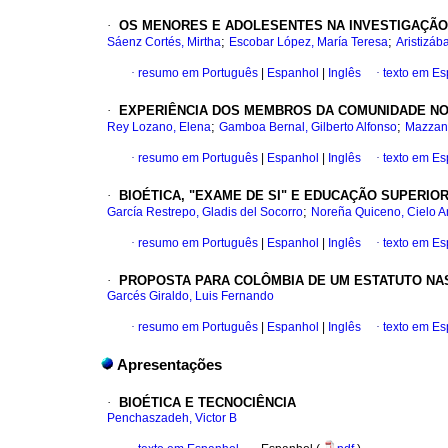
·
OS MENORES E ADOLESENTES NA INVESTIGAÇÃO 
;
;
Sáenz Cortés, Mirtha
Escobar López, María Teresa
Aristizáb
·
resumo em Português
|
Espanhol
|
Inglês
·
texto em E
·
EXPERIÊNCIA DOS MEMBROS DA COMUNIDADE NOS
;
;
Rey Lozano, Elena
Gamboa Bernal, Gilberto Alfonso
Mazzant
·
resumo em Português
|
Espanhol
|
Inglês
·
texto em E
·
BIOÉTICA, "EXAME DE SI" E EDUCAÇÃO SUPERIO
;
García Restrepo, Gladis del Socorro
Noreña Quiceno, Cielo 
·
resumo em Português
|
Espanhol
|
Inglês
·
texto em E
·
PROPOSTA PARA COLÔMBIA DE UM ESTATUTO NAS
Garcés Giraldo, Luis Fernando
·
resumo em Português
|
Espanhol
|
Inglês
·
texto em E
Apresentações
·
BIOÉTICA E TECNOCIÊNCIA
Penchaszadeh, Victor B