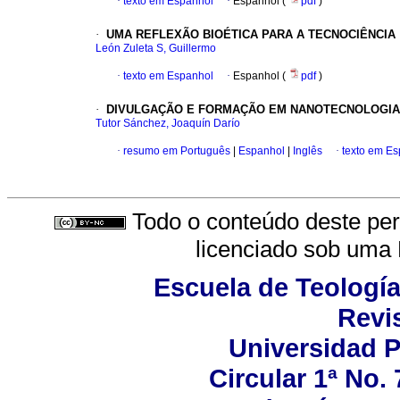
·
texto em Espanhol
·
Espanhol (
pdf
)
·
UMA REFLEXÃO BIOÉTICA PARA A TECNOCIÊNCIA
León Zuleta S, Guillermo
·
texto em Espanhol
·
Espanhol (
pdf
)
·
DIVULGAÇÃO E FORMAÇÃO EM NANOTECNOLOGIA
Tutor Sánchez, Joaquín Darío
·
resumo em Português
|
Espanhol
|
Inglês
·
texto em E
Todo o conteúdo deste peri
licenciado sob uma
Escuela de Teología
Revis
Universidad P
Circular 1ª No.