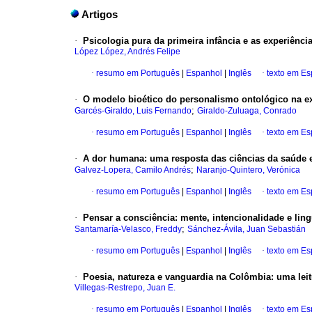
Artigos
·
Psicologia pura da primeira infância e as experiên
López López, Andrés Felipe
·
resumo em Português
|
Espanhol
|
Inglês
·
texto em E
·
O modelo bioético do personalismo ontológico na ex
;
Garcés-Giraldo, Luis Fernando
Giraldo-Zuluaga, Conrado
·
resumo em Português
|
Espanhol
|
Inglês
·
texto em E
·
A dor humana: uma resposta das ciências da saúde e 
;
Galvez-Lopera, Camilo Andrés
Naranjo-Quintero, Verónica
·
resumo em Português
|
Espanhol
|
Inglês
·
texto em E
·
Pensar a consciência: mente, intencionalidade e li
;
Santamaría-Velasco, Freddy
Sánchez-Ávila, Juan Sebastián
·
resumo em Português
|
Espanhol
|
Inglês
·
texto em E
·
Poesia, natureza e vanguardia na Colômbia: uma leit
Villegas-Restrepo, Juan E.
·
resumo em Português
|
Espanhol
|
Inglês
·
texto em E