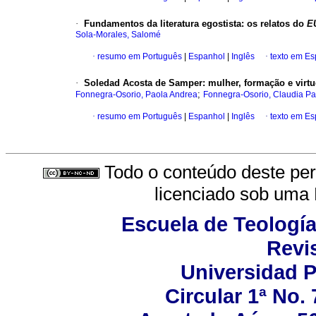
·
Fundamentos da literatura egostista: os relatos do
E
Sola-Morales, Salomé
·
resumo em Português
|
Espanhol
|
Inglês
·
texto em E
·
Soledad Acosta de Samper: mulher, formação e virt
;
Fonnegra-Osorio, Paola Andrea
Fonnegra-Osorio, Claudia Pat
·
resumo em Português
|
Espanhol
|
Inglês
·
texto em E
Todo o conteúdo deste peri
licenciado sob uma
Escuela de Teología
Revis
Universidad P
Circular 1ª No.