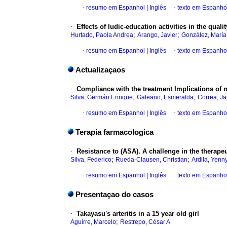
·
resumo em Espanhol
|
Inglês
·
texto em Espanho
·
Effects of ludic-education activities in the quali
;
;
Hurtado, Paola Andrea
Arango, Javier
González, María
·
resumo em Espanhol
|
Inglês
·
texto em Espanho
Actualizaçaos
·
Compliance with the treatment Implications of 
;
;
Silva, Germán Enrique
Galeano, Esmeralda
Correa, J
·
resumo em Espanhol
|
Inglês
·
texto em Espanho
Terapia farmacologica
·
Resistance to (ASA). A challenge in the therapeu
;
;
Silva, Federico
Rueda-Clausen, Christian
Ardila, Yenn
·
resumo em Espanhol
|
Inglês
·
texto em Espanho
Presentaçao do casos
·
Takayasu's arteritis in a 15 year old girl
;
Aguirre, Marcelo
Restrepo, César A