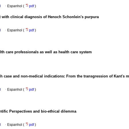
l
·
Espanhol (
pdf
)
 with clinical diagnosis of Henoch Schonlein's purpura
l
·
Espanhol (
pdf
)
alth care professionals as well as health care system
sh case and non-medical indications: From the transgression of Kant's
l
·
Espanhol (
pdf
)
ntific Perspectives and bio-ethical dilemma
l
·
Espanhol (
pdf
)