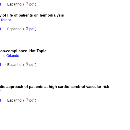
l
·
Espanhol (
pdf
)
ty of life of patients on hemodialysis
 Teresa
l
·
Espanhol (
pdf
)
non-compliance. Hot Topic
aime Orlando
l
·
Espanhol (
pdf
)
tic approach of patients at high cardio-cerebral-vascular risk
y
l
·
Espanhol (
pdf
)