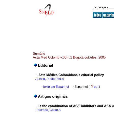
Sumário
Acta Med Colomb v.30 n.1 Bogotá out./dez. 2005
Editorial
·
Acta Médica Colombiana's edtorial policy
Archila, Paulo Emilio
·
texto em Espanhol
·
Espanhol (
pdf
)
Artigos originais
·
Is the combination of ACE inhibitors and ASA w
Restrepo, César A