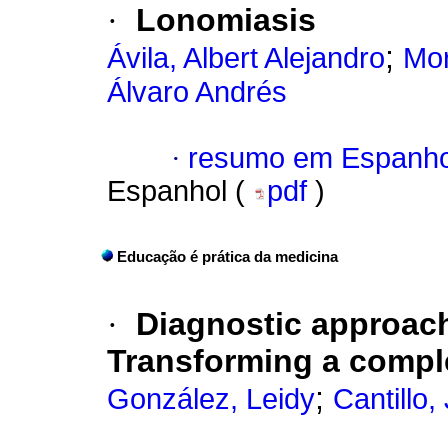
·
Lonomiasis
;
Ávila, Albert Alejandro
Mor
Álvaro Andrés
·
resumo em Espanho
Espanhol (
pdf
)
Educação é prática da medicina
·
Diagnostic approach
Transforming a comple
;
González, Leidy
Cantillo,