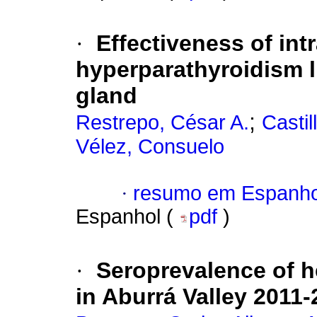
·
Effectiveness of int
hyperparathyroidism l
gland
;
Restrepo, César A.
Casti
Vélez, Consuelo
·
resumo em Espanho
Espanhol (
pdf
)
·
Seroprevalence of h
in Aburrá Valley 2011