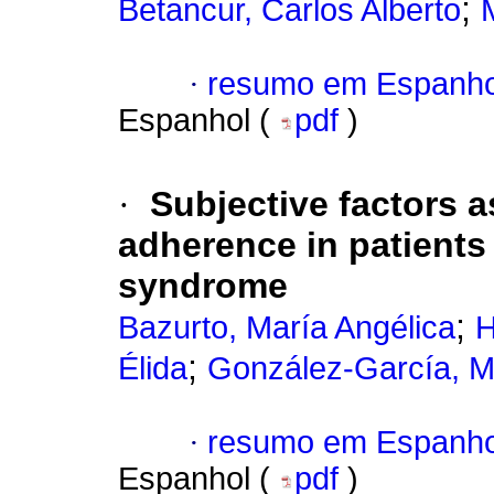
;
Betancur, Carlos Alberto
·
resumo em Espanho
Espanhol (
pdf
)
·
Subjective factors 
adherence in patient
syndrome
;
Bazurto, María Angélica
H
;
Élida
González-García, M
·
resumo em Espanho
Espanhol (
pdf
)