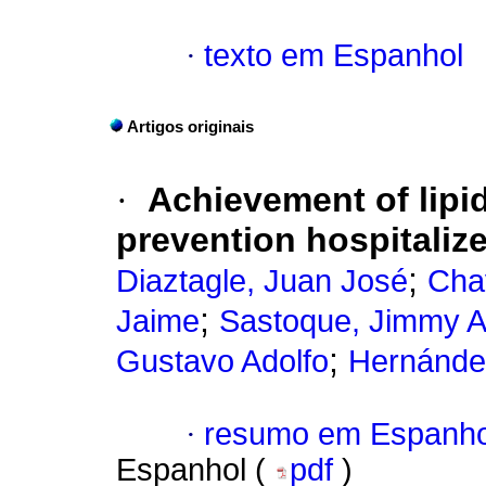
·
texto em Espanhol
Artigos originais
·
Achievement of lipi
prevention hospitalize
;
Diaztagle, Juan José
Cha
;
Jaime
Sastoque, Jimmy A
;
Gustavo Adolfo
Hernández
·
resumo em Espanho
Espanhol (
pdf
)