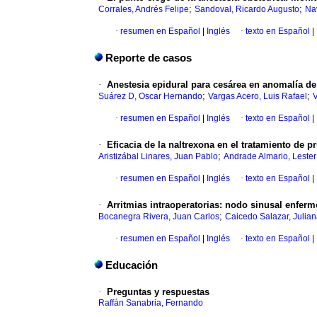
;
;
Corrales, Andrés Felipe
Sandoval, Ricardo Augusto
Na
·
resumen en Español
|
Inglés
·
texto en Español
|
Reporte de casos
·
Anestesia epidural para cesárea en anomalía de
;
;
Suárez D, Oscar Hernando
Vargas Acero, Luis Rafael
V
·
resumen en Español
|
Inglés
·
texto en Español
|
·
Eficacia de la naltrexona en el tratamiento de p
;
Aristizábal Linares, Juan Pablo
Andrade Almario, Lester
·
resumen en Español
|
Inglés
·
texto en Español
|
·
Arritmias intraoperatorias
:
nodo sinusal enferm
;
Bocanegra Rivera, Juan Carlos
Caicedo Salazar, Julia
·
resumen en Español
|
Inglés
·
texto en Español
|
Educación
·
Preguntas y respuestas
Raffán Sanabria, Fernando