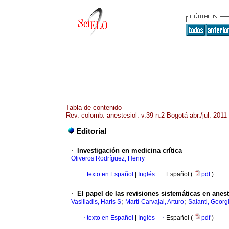
Tabla de contenido
Rev. colomb. anestesiol. v.39 n.2 Bogotá abr./jul. 2011
Editorial
·
Investigación en medicina crítica
Oliveros Rodríguez, Henry
·
texto en Español
|
Inglés
·
Español (
pdf
)
·
El papel de las revisiones sistemáticas en anes
;
;
Vasiliadis, Haris S
Martí-Carvajal, Arturo
Salanti, Georg
·
texto en Español
|
Inglés
·
Español (
pdf
)