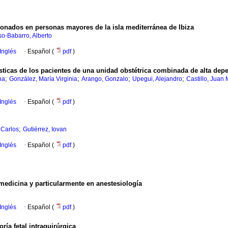
cionados en personas mayores de la isla mediterránea de Ibiza
so-Babarro, Alberto
Inglés
·
Español (
pdf
)
ísticas de los pacientes de una unidad obstétrica combinada de alta de
;
;
;
;
na
González, María Virginia
Arango, Gonzalo
Upegui, Alejandro
Castillo, Juan
Inglés
·
Español (
pdf
)
;
 Carlos
Gutiérrez, Iovan
Inglés
·
Español (
pdf
)
n medicina y particularmente en anestesiología
Inglés
·
Español (
pdf
)
ría fetal intraquirúrgica