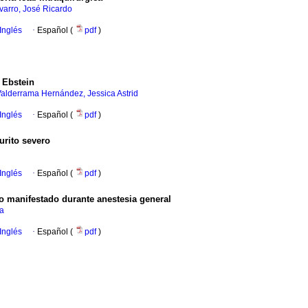
varro, José Ricardo
Inglés
·
Español (
pdf
)
 Ebstein
alderrama Hernández, Jessica Astrid
Inglés
·
Español (
pdf
)
rurito severo
Inglés
·
Español (
pdf
)
o manifestado durante anestesia general
na
Inglés
·
Español (
pdf
)