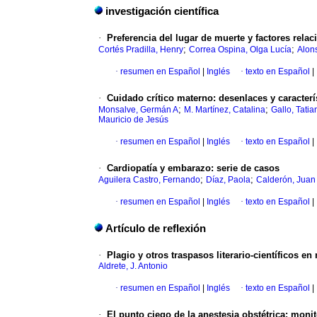
investigación científica
·
Preferencia del lugar de muerte y factores rela
;
;
Cortés Pradilla, Henry
Correa Ospina, Olga Lucía
Alon
·
resumen en Español
|
Inglés
·
texto en Español
|
·
Cuidado crítico materno
:
desenlaces y caracter
;
;
Monsalve, Germán A
M. Martínez, Catalina
Gallo, Tatia
Mauricio de Jesús
·
resumen en Español
|
Inglés
·
texto en Español
|
·
Cardiopatía y embarazo
:
serie de casos
;
;
Aguilera Castro, Fernando
Díaz, Paola
Calderón, Juan
·
resumen en Español
|
Inglés
·
texto en Español
|
Artículo de reflexión
·
Plagio y otros traspasos literario-científicos e
Aldrete, J. Antonio
·
resumen en Español
|
Inglés
·
texto en Español
|
·
El punto ciego de la anestesia obstétrica
:
monito