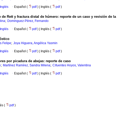
Inglés
·
Español (
pdf
) | Inglés (
pdf
)
de Rett y fractura distal de húmero
:
reporte de un caso y revisión de la 
;
lina
Domínguez-Pérez, Fernando
Inglés
·
Español (
pdf
) | Inglés (
pdf
)
óstico
;
s Felipe
Joya Higuera, Angélica Yasmin
Inglés
·
Español (
pdf
) | Inglés (
pdf
)
es por picadura de abejas
:
reporte de caso
;
;
e
Martínez Ramírez, Sandra Milena
Cifuentes Hoyos, Valentina
Inglés
·
Español (
pdf
) | Inglés (
pdf
)
lés (
pdf
)