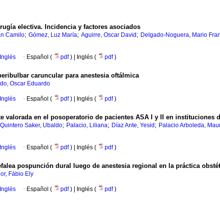
ugía electiva. Incidencia y factores asociados
;
;
;
n Camilo
Gómez, Luz María
Aguirre, Oscar David
Delgado-Noguera, Mario Fran
Inglés
·
Español (
pdf
) | Inglés (
pdf
)
eribulbar caruncular para anestesia oftálmica
do, Oscar Eduardo
Inglés
·
Español (
pdf
) | Inglés (
pdf
)
 valorada en el posoperatorio de pacientes ASA I y II en instituciones de
;
;
;
Quintero Saker, Ubaldo
Palacio, Liliana
Díaz Ante, Yesid
Palacio Arboleda, Maur
Inglés
·
Español (
pdf
) | Inglés (
pdf
)
alea pospunción dural luego de anestesia regional en la práctica obstét
or, Fábio Ely
Inglés
·
Español (
pdf
) | Inglés (
pdf
)