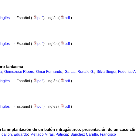
Inglés
·
Español (
pdf
) | Inglés (
pdf
)
Inglés
·
Español (
pdf
) | Inglés (
pdf
)
bro fantasma
;
;
;
ra
Gomezese Ribero, Omar Fernando
García, Ronald G.
Silva Sieger, Federico A
Inglés
·
Español (
pdf
) | Inglés (
pdf
)
Inglés
·
Español (
pdf
) | Inglés (
pdf
)
la implantación de un balón intragástrico
:
presentación de un caso clí
;
;
igallón, Eduardo
Mellado Miras, Patricia
Sánchez Carrillo, Francisco