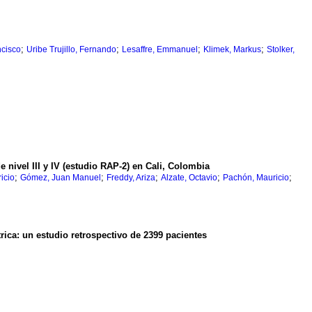
;
;
;
;
cisco
Uribe Trujillo, Fernando
Lesaffre, Emmanuel
Klimek, Markus
Stolker,
 nivel III y IV (estudio RAP-2) en Cali, Colombia
;
;
;
;
;
icio
Gómez, Juan Manuel
Freddy, Ariza
Alzate, Octavio
Pachón, Mauricio
rica
:
un estudio retrospectivo de 2399 pacientes