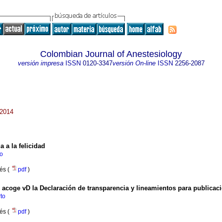
Colombian Journal of Anestesiology
versión impresa
ISSN
0120-3347
versión On-line
ISSN
2256-2087
 2014
 a la felicidad
io
lés (
pdf
)
acoge vD la Declaración de transparencia y lineamientos para publicació
to
lés (
pdf
)