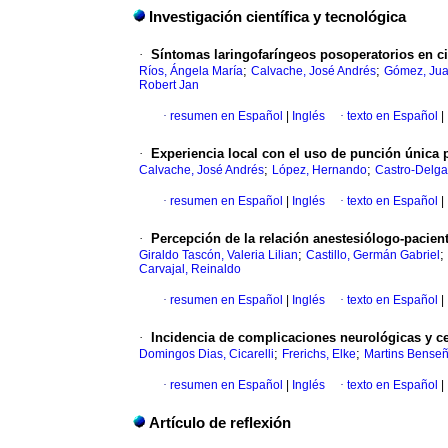
Investigación científica y tecnológica
·
Síntomas laringofaríngeos posoperatorios en cir
;
;
Ríos, Ángela María
Calvache, José Andrés
Gómez, Jua
Robert Jan
·
resumen en Español
|
Inglés
·
texto en Español
|
·
Experiencia local con el uso de punción única p
;
;
Calvache, José Andrés
López, Hernando
Castro-Delga
·
resumen en Español
|
Inglés
·
texto en Español
|
·
Percepción de la relación anestesiólogo-paciente
;
;
Giraldo Tascón, Valeria Lilian
Castillo, Germán Gabriel
Carvajal, Reinaldo
·
resumen en Español
|
Inglés
·
texto en Español
|
·
Incidencia de complicaciones neurológicas y cef
;
;
Domingos Dias, Cicarelli
Frerichs, Elke
Martins Benseñ
·
resumen en Español
|
Inglés
·
texto en Español
|
Artículo de reflexión