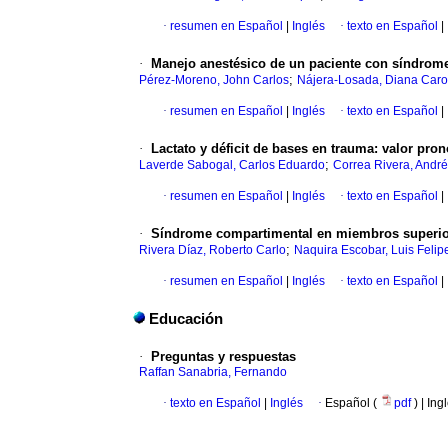
·
resumen en Español
|
Inglés
·
texto en Español
|
·
Manejo anestésico de un paciente con síndrome 
;
Pérez-Moreno, John Carlos
Nájera-Losada, Diana Caro
·
resumen en Español
|
Inglés
·
texto en Español
|
·
Lactato y déficit de bases en trauma
:
valor pron
;
Laverde Sabogal, Carlos Eduardo
Correa Rivera, André
·
resumen en Español
|
Inglés
·
texto en Español
|
·
Síndrome compartimental en miembros superior
;
Rivera Díaz, Roberto Carlo
Naquira Escobar, Luis Felip
·
resumen en Español
|
Inglés
·
texto en Español
|
Educación
·
Preguntas y respuestas
Raffan Sanabria, Fernando
·
texto en Español
|
Inglés
·
Español (
pdf
) | Ing