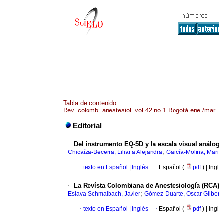
Tabla de contenido
Rev. colomb. anestesiol. vol.42 no.1 Bogotá ene./mar.
Editorial
·
Del instrumento EQ-5D y la escala visual análoga
;
Chicaíza-Becerra, Liliana Alejandra
García-Molina, Mar
·
texto en Español
|
Inglés
·
Español (
pdf
) | Ing
·
La Revísta Colombiana de Anestesiología (RCA) 
;
Eslava-Schmalbach, Javier
Gómez-Duarte, Oscar Gilber
·
texto en Español
|
Inglés
·
Español (
pdf
) | Ing