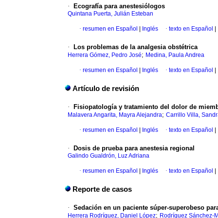
·
Ecografía para anestesiólogos
Quintana Puerta, Julián Esteban
·
resumen en Español
|
Inglés
·
texto en Español
|
·
Los problemas de la analgesia obstétrica
;
Herrera Gómez, Pedro José
Medina, Paula Andrea
·
resumen en Español
|
Inglés
·
texto en Español
|
Artículo de revisión
·
Fisiopatología y tratamiento del dolor de miem
;
Malavera Angarita, Mayra Alejandra
Carrillo Villa, Sand
·
resumen en Español
|
Inglés
·
texto en Español
|
·
Dosis de prueba para anestesia regional
Galindo Gualdrón, Luz Adriana
·
resumen en Español
|
Inglés
·
texto en Español
|
Reporte de casos
·
Sedación en un paciente súper-superobeso para 
;
Herrera Rodríguez, Daniel López
Rodríguez Sánchez-M