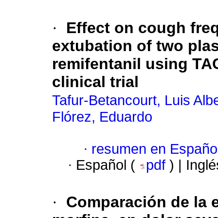
·
Effect on cough fre
extubation of two pla
remifentanil using T
clinical trial
Tafur-Betancourt, Luis Alb
Flórez, Eduardo
·
resumen en Españo
·
Español (
pdf
) | Ingl
·
Comparación de la e