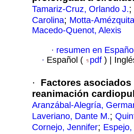
Tamariz-Cruz, Orlando J.
;
Carolina
Motta-Amézquita
Macedo-Quenot, Alexis
·
resumen en Españo
·
Español (
pdf
) | Ingl
·
Factores asociados 
reanimación cardiopu
Aranzábal-Alegría, Germa
;
Laveriano, Dante M.
Quin
;
Cornejo, Jennifer
Espejo, 