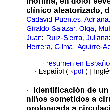
morfina, en dolor sev
clínico aleatorizado, 
Cadavid-Puentes, Adriana
;
Giraldo-Salazar, Olga
Muñ
;
Juan
Ruíz-Sierra, Juliana
;
Herrera, Gilma
Aguirre-A
·
resumen en Españo
·
Español (
pdf
) | Ingl
·
Identificación de u
niños sometidos a cir
prolongada a circulac