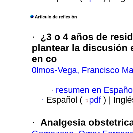
Artículo de reflexión
·
¿3 o 4 años de resi
plantear la discusión
en co
0lmos-Vega, Francisco Ma
·
resumen en Españo
·
Español (
pdf
) | Ingl
·
Analgesia obstetric