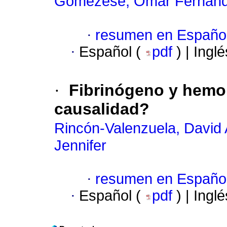
Gomezese, Omar Fernan
·
resumen en Españo
·
Español (
pdf
) | Ingl
·
Fibrinógeno y hemor
causalidad?
Rincón-Valenzuela, David 
Jennifer
·
resumen en Españo
·
Español (
pdf
) | Ingl