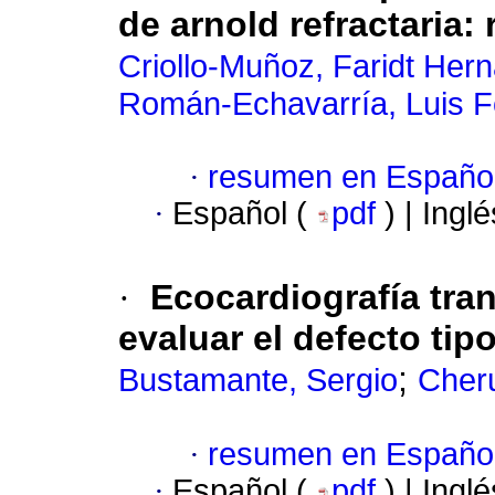
de arnold refractaria
:
Criollo-Muñoz, Faridt Her
Román-Echavarría, Luis 
·
resumen en Españo
·
Español (
pdf
) | Ingl
·
Ecocardiografía tra
evaluar el defecto ti
;
Bustamante, Sergio
Cher
·
resumen en Españo
·
Español (
pdf
) | Ingl