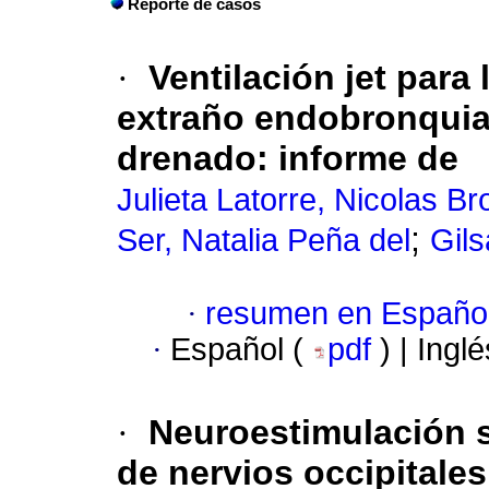
Reporte de casos
·
Ventilación jet para
extraño endobronquia
drenado
:
informe de
Julieta Latorre, Nicolas Br
;
Ser, Natalia Peña del
Gil
·
resumen en Españo
·
Español (
pdf
) | Ingl
·
Neuroestimulación s
de nervios occipitales