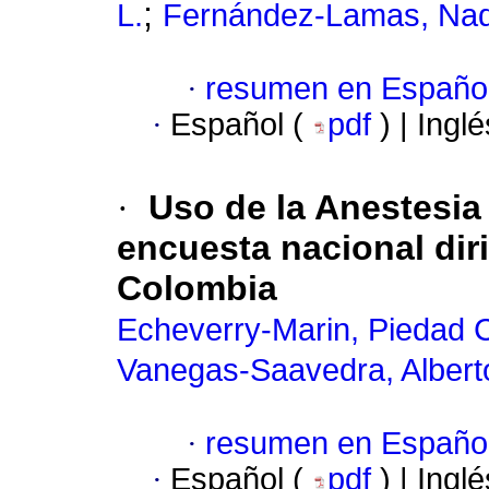
;
L.
Fernández-Lamas, Nad
·
resumen en Españo
·
Español (
pdf
) | Ingl
·
Uso de la Anestesia
encuesta nacional dir
Colombia
Echeverry-Marin, Piedad C
Vanegas-Saavedra, Albert
·
resumen en Españo
·
Español (
pdf
) | Ingl