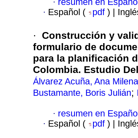
·
resumen en Españo
·
Español (
pdf
) | Ingl
·
Construcción y vali
formulario de docume
para la planificación 
Colombia. Estudio De
Álvarez Acuña, Ana Milen
;
Bustamante, Boris Julián
·
resumen en Españo
·
Español (
pdf
) | Ingl