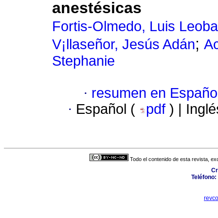
anestésicas
Fortis-Olmedo, Luis Leob
;
V¡llaseñor, Jesús Adán
Ac
Stephanie
·
resumen en Españo
·
Español (
pdf
) | Ingl
Todo el contenido de esta revista, ex
Cr
Teléfono:
revc