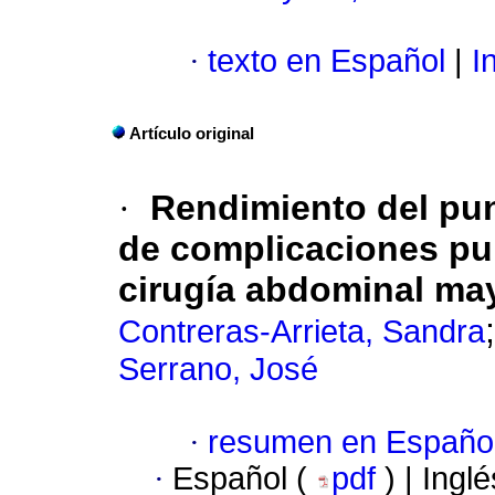
·
texto en Español
|
In
Artículo original
·
Rendimiento del pu
de complicaciones pu
cirugía abdominal ma
Contreras-Arrieta, Sandra
Serrano, José
·
resumen en Españo
·
Español (
pdf
) | Ingl