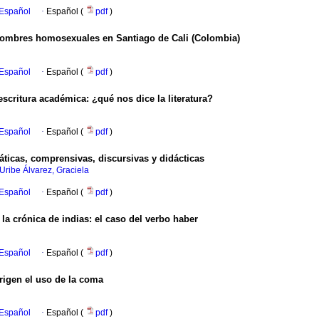
 Español
·
Español (
pdf
)
 hombres homosexuales en Santiago de Cali (Colombia)
 Español
·
Español (
pdf
)
scritura académica: ¿qué nos dice la literatura?
 Español
·
Español (
pdf
)
áticas, comprensivas, discursivas y didácticas
Uribe Álvarez, Graciela
 Español
·
Español (
pdf
)
 la crónica de indias: el caso del verbo haber
 Español
·
Español (
pdf
)
rigen el uso de la coma
 Español
·
Español (
pdf
)