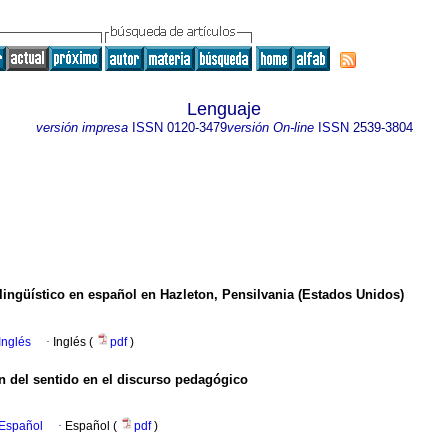
Lenguaje
versión impresa
ISSN
0120-3479
versión On-line
ISSN
2539-3804
e lingüístico en español en Hazleton, Pensilvania (Estados Unidos)
Inglés
·
Inglés (
pdf
)
n del sentido en el discurso pedagógico
 Español
·
Español (
pdf
)