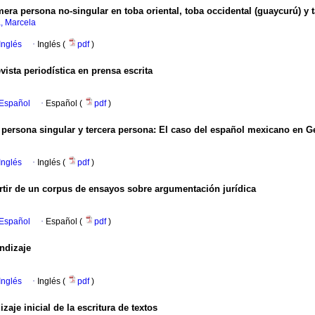
era persona no-singular en toba oriental, toba occidental (guaycurú) y ta
, Marcela
Inglés
·
Inglés (
pdf
)
vista periodística en prensa escrita
 Español
·
Español (
pdf
)
persona singular y tercera persona: El caso del español mexicano en G
Inglés
·
Inglés (
pdf
)
rtir de un corpus de ensayos sobre argumentación jurídica
 Español
·
Español (
pdf
)
ndizaje
Inglés
·
Inglés (
pdf
)
aje inicial de la escritura de textos