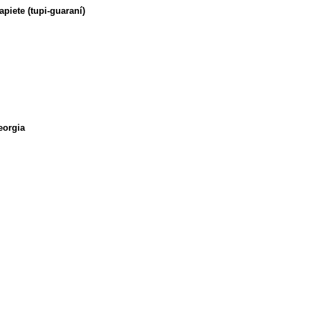
piete (tupi-guaraní)
eorgia