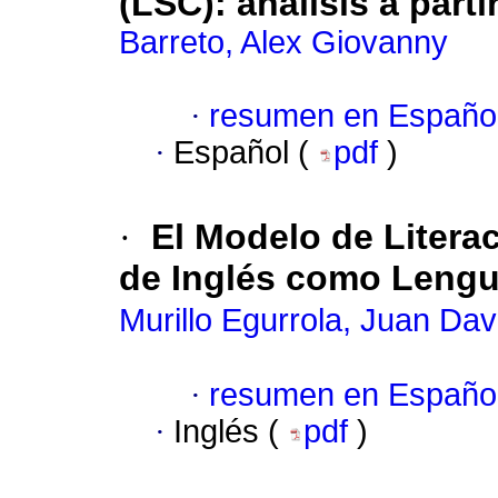
(LSC): análisis a par
Barreto, Alex Giovanny
·
resumen en Españo
·
Español (
pdf
)
·
El Modelo de Litera
de Inglés como Lengu
Murillo Egurrola, Juan Dav
·
resumen en Españo
·
Inglés (
pdf
)