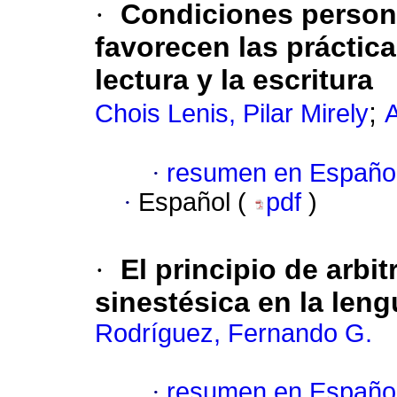
·
Condiciones persona
favorecen las práctica
lectura y la escritura
;
Chois Lenis, Pilar Mirely
A
·
resumen en Españo
·
Español (
pdf
)
·
El principio de arbi
sinestésica en la leng
Rodríguez, Fernando G.
·
resumen en Españo