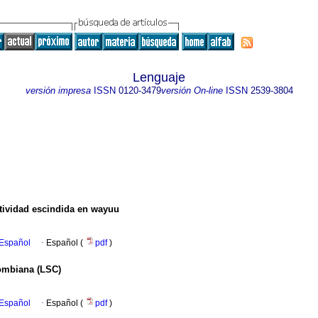
Lenguaje
versión impresa
ISSN
0120-3479
versión On-line
ISSN
2539-3804
itividad escindida en wayuu
 Español
·
Español (
pdf
)
lombiana (LSC)
 Español
·
Español (
pdf
)