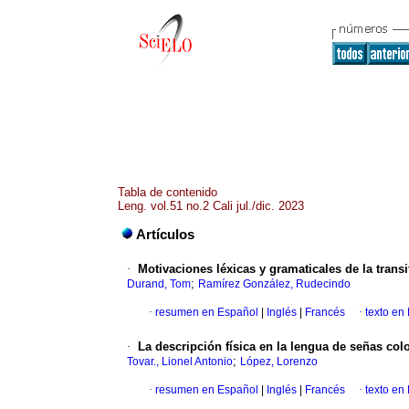
Tabla de contenido
Leng. vol.51 no.2 Cali jul./dic. 2023
Artículos
·
Motivaciones léxicas y gramaticales de la trans
;
Durand, Tom
Ramírez González, Rudecindo
·
resumen en Español
|
Inglés
|
Francés
·
texto en
·
La descripción física en la lengua de señas co
;
Tovar., Lionel Antonio
López, Lorenzo
·
resumen en Español
|
Inglés
|
Francés
·
texto en