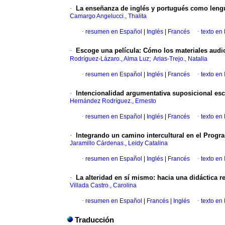
·
La enseñanza de inglés y portugués como lengua
Camargo Angelucci., Thalita
·
resumen en Español
|
Inglés
|
Francés
·
texto en
·
Escoge una película: Cómo los materiales audio
;
Rodríguez-Lázaro., Alma Luz
Arias-Trejo., Natalia
·
resumen en Español
|
Inglés
|
Francés
·
texto en 
·
Intencionalidad argumentativa suposicional escri
Hernández Rodríguez., Ernesto
·
resumen en Español
|
Inglés
|
Francés
·
texto en
·
Integrando un camino intercultural en el Progra
Jaramillo Cárdenas., Leidy Catalina
·
resumen en Español
|
Inglés
|
Francés
·
texto en 
·
La alteridad en sí mismo: hacia una didáctica r
Villada Castro., Carolina
·
resumen en Español
|
Francés
|
Inglés
·
texto en
Traducción