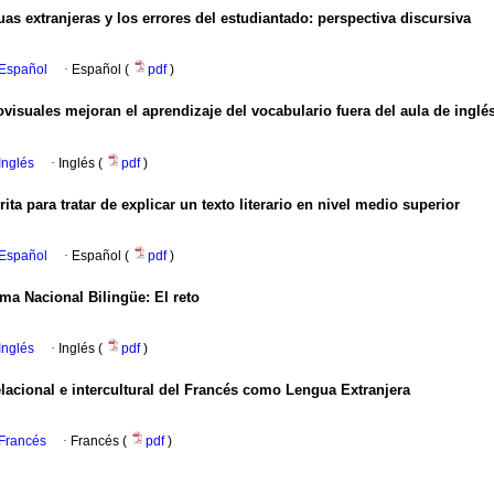
s extranjeras y los errores del estudiantado: perspectiva discursiva
 Español
·
Español (
pdf
)
visuales mejoran el aprendizaje del vocabulario fuera del aula de inglé
Inglés
·
Inglés (
pdf
)
ta para tratar de explicar un texto literario en nivel medio superior
 Español
·
Español (
pdf
)
ma Nacional Bilingüe: El reto
Inglés
·
Inglés (
pdf
)
elacional e intercultural del Francés como Lengua Extranjera
 Francés
·
Francés (
pdf
)