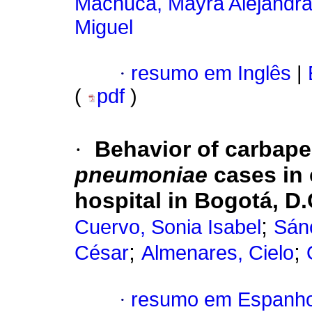
Machuca, Mayra Alejandr
Miguel
·
resumo em Inglês
|
(
pdf
)
·
Behavior of carba
pneumoniae
cases in 
hospital in Bogotá, D.
;
Cuervo, Sonia Isabel
Sán
;
;
César
Almenares, Cielo
·
resumo em Espanho