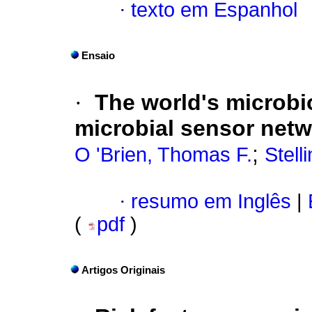
·
texto em Espanhol
Ensaio
·
The world's microbi
microbial sensor net
;
O 'Brien, Thomas F.
Stell
·
resumo em Inglês
|
(
pdf
)
Artigos Originais