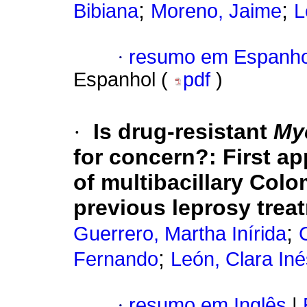
;
;
Bibiana
Moreno, Jaime
L
·
resumo em Espanho
Espanhol (
pdf
)
·
Is drug-resistant
My
for concern?
:
First a
of multibacillary Col
previous leprosy trea
;
Guerrero, Martha Inírida
;
Fernando
León, Clara Iné
·
resumo em Inglês
|