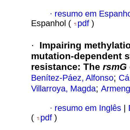
·
resumo em Espanho
Espanhol (
pdf
)
·
Impairing methylati
mutation-dependent s
resistance
:
The
rsmG
;
Benítez-Páez, Alfonso
Cá
;
Villarroya, Magda
Armeng
·
resumo em Inglês
|
(
pdf
)