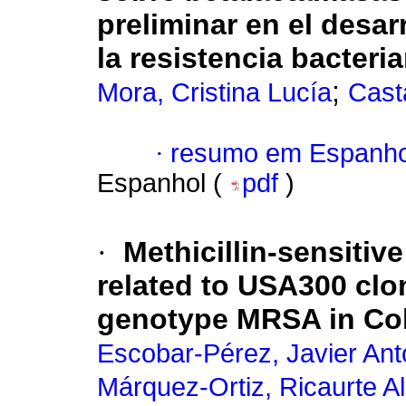
preliminar en el desar
la resistencia bacteri
;
Mora, Cristina Lucía
Cast
·
resumo em Espanho
Espanhol (
pdf
)
·
Methicillin-sensitiv
related to USA300 clo
genotype MRSA in Co
Escobar-Pérez, Javier Ant
Márquez-Ortiz, Ricaurte A