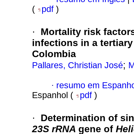
(
pdf
)
·
Mortality risk facto
infections in a tertiary
Colombia
;
Pallares, Christian José
M
·
resumo em Espanho
Espanhol (
pdf
)
·
Determination of sin
23S rRNA
gene of
Hel