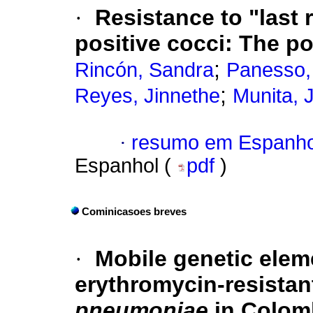
·
Resistance to "last 
positive cocci
: The p
;
Rincón, Sandra
Panesso,
;
Reyes, Jinnethe
Munita, 
·
resumo em Espanho
Espanhol (
pdf
)
Cominicasoes breves
·
Mobile genetic elem
erythromycin-resistan
pneumoniae
in Colom