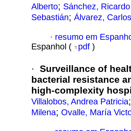
;
Alberto
Sánchez, Ricardo
;
Sebastián
Álvarez, Carlos
·
resumo em Espanho
Espanhol (
pdf
)
·
Surveillance of heal
bacterial resistance a
high-complexity hospi
Villalobos, Andrea Patricia
;
Milena
Ovalle, María Victo