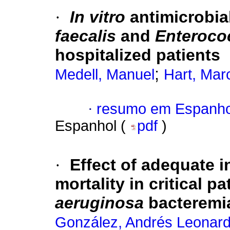
·
In vitro
antimicrobial
faecalis
and
Enteroco
hospitalized patients
;
Medell, Manuel
Hart, Mar
·
resumo em Espanho
Espanhol (
pdf
)
·
Effect of adequate in
mortality in critical p
aeruginosa
bacteremi
González, Andrés Leonar