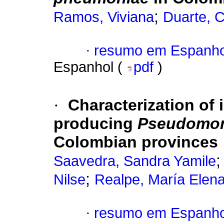
;
Ramos, Viviana
Duarte, C
·
resumo em Espanho
Espanhol (
pdf
)
·
Characterization of
producing
Pseudomon
Colombian provinces
Saavedra, Sandra Yamile
;
Nilse
Realpe, María Elen
·
resumo em Espanho