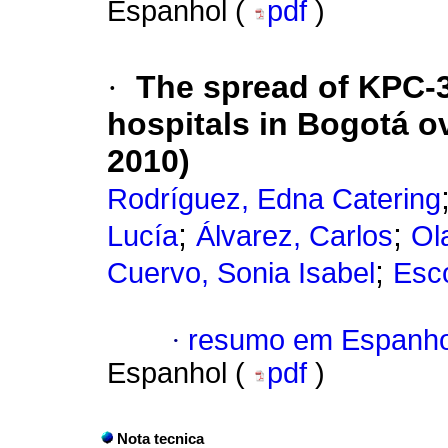
Espanhol (
pdf
)
·
The spread of KPC-
hospitals in Bogotá ov
2010)
Rodríguez, Edna Catering
;
;
Lucía
Álvarez, Carlos
Ol
;
Cuervo, Sonia Isabel
Esco
·
resumo em Espanho
Espanhol (
pdf
)
Nota tecnica