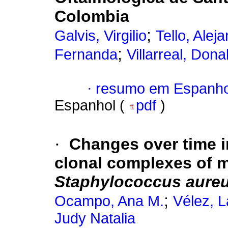
Colombia
;
Galvis, Virgilio
Tello, Alej
;
Fernanda
Villarreal, Dona
·
resumo em Espanho
Espanhol (
pdf
)
·
Changes over time i
clonal complexes of me
Staphylococcus aure
;
Ocampo, Ana M.
Vélez, L
Judy Natalia