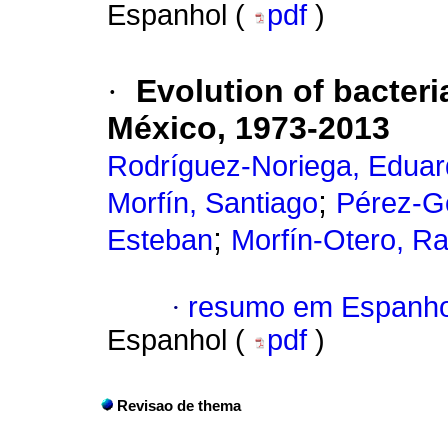
Espanhol (
pdf
)
·
Evolution of bacteria
México, 1973-2013
Rodríguez-Noriega, Edua
;
Morfín, Santiago
Pérez-G
;
Esteban
Morfín-Otero, R
·
resumo em Espanho
Espanhol (
pdf
)
Revisao de thema