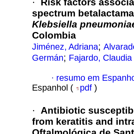
·
Risk factors associa
spectrum betalactam
Klebsiella pneumoni
Colombia
;
Jiménez, Adriana
Alvarad
;
Germán
Fajardo, Claudia
·
resumo em Espanho
Espanhol (
pdf
)
·
Antibiotic susceptibi
from keratitis and int
Oftalmológica de San