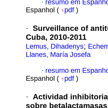
·
resumo em Espanho
Espanhol (
pdf
)
·
Surveillance of anti
Cuba, 2010-2011
;
Lemus, Dihadenys
Echem
Llanes, María Josefa
·
resumo em Espanho
Espanhol (
pdf
)
·
Actividad inhibitori
sobre betalactamasa