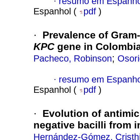
·
resumo em Espanho
Espanhol (
pdf
)
·
Prevalence of Gram-
KPC
gene in Colombia
;
Pacheco, Robinson
Osori
·
resumo em Espanho
Espanhol (
pdf
)
·
Evolution of antimic
negative bacilli from 
Hernández-Gómez, Cristh