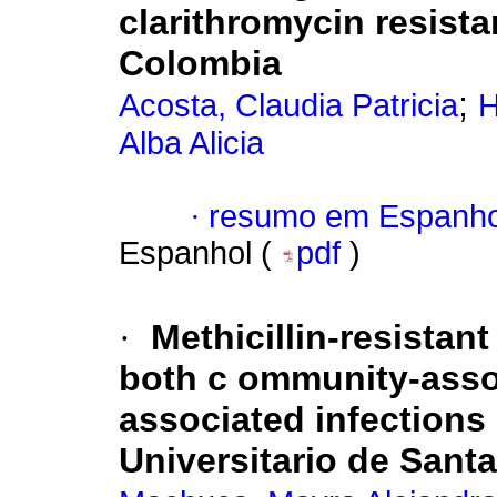
clarithromycin resist
Colombia
;
Acosta, Claudia Patricia
H
Alba Alicia
·
resumo em Espanho
Espanhol (
pdf
)
·
Methicillin-resistan
both c ommunity-assoc
associated infections 
Universitario de Sant